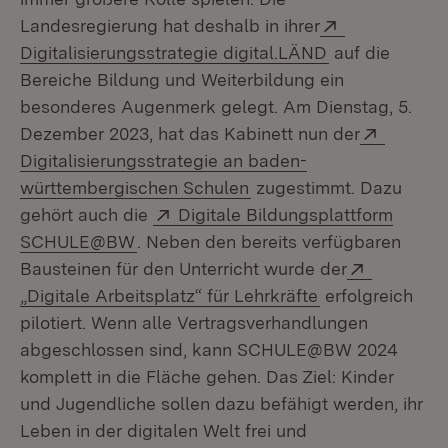
Extern:
Landesregierung hat deshalb in ihrer
(Öffnet in neu
Digitalisierungsstrategie digital.LÄND
auf die
Bereiche Bildung und Weiterbildung ein
besonderes Augenmerk gelegt. Am Dienstag, 5.
Extern:
Dezember 2023, hat das Kabinett nun der
Digitalisierungsstrategie an baden-
(Öffnet in neuem Fenste
württembergischen Schulen
zugestimmt. Dazu
Extern:
gehört auch die
Digitale Bildungsplattform
(Öffnet in neuem Fenster)
SCHULE@BW
. Neben den bereits verfügbaren
Extern:
Bausteinen für den Unterricht wurde der
(Öffnet in neue
„Digitale Arbeitsplatz“ für Lehrkräfte
erfolgreich
pilotiert. Wenn alle Vertragsverhandlungen
abgeschlossen sind, kann SCHULE@BW 2024
komplett in die Fläche gehen. Das Ziel: Kinder
und Jugendliche sollen dazu befähigt werden, ihr
Leben in der digitalen Welt frei und