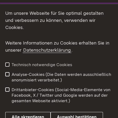
LinkedIn
Um unsere Webseite für Sie optimal gestalten
Mastodon
und verbessern zu können, verwenden wir
Cookies.
Messenger
Social Wall
Weitere Informationen zu Cookies erhalten Sie in
unserer
Datenschutzerklärung
.
X / Twitter
Youtube
Technisch notwendige Cookies
Analyse-Cookies (Die Daten werden ausschließlich
Zum 
anonymisiert verarbeitet.)
Impressum
Kontakt
Drittanbieter-Cookies (Social-Media-Elemente von
Benutzungshinweise
Barrierefreiheit
Facebook, X / Twitter und Google werden auf der
gesamten Webseite aktiviert.)
Datenschutz
Cookies
Alle akzeptieren
Auswahl bestätigen