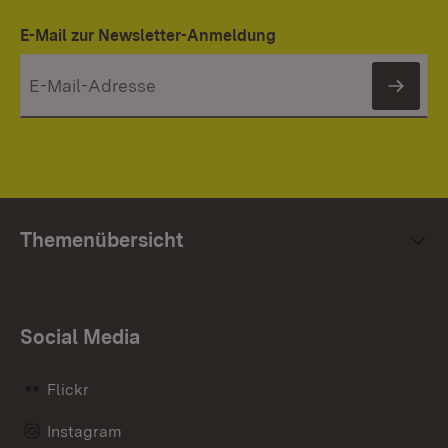
E-Mail zur Newsletter-Anmeldung
News
Themenübersicht
Social Media
Flickr
Instagram