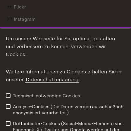
Flickr
Instagram
LinkedIn
Um unsere Webseite für Sie optimal gestalten
Mastodon
und verbessern zu können, verwenden wir
Cookies.
Messenger
Social Wall
Weitere Informationen zu Cookies erhalten Sie in
unserer
Datenschutzerklärung
.
X / Twitter
Youtube
Technisch notwendige Cookies
Analyse-Cookies (Die Daten werden ausschließlich
Zum 
anonymisiert verarbeitet.)
Impressum
Kontakt
Drittanbieter-Cookies (Social-Media-Elemente von
Benutzungshinweise
Barrierefreiheit
Facebook, X / Twitter und Google werden auf der