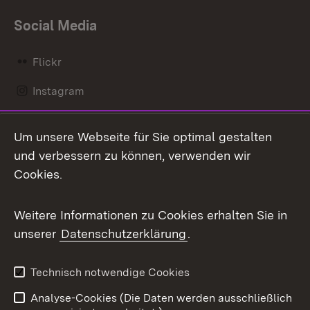
Social Media
Flickr
Instagram
LinkedIn
Um unsere Webseite für Sie optimal gestalten
Mastodon
und verbessern zu können, verwenden wir
Cookies.
Messenger
Social Wall
Weitere Informationen zu Cookies erhalten Sie in
unserer
Datenschutzerklärung
.
X / Twitter
Youtube
Technisch notwendige Cookies
Analyse-Cookies (Die Daten werden ausschließlich
Zum 