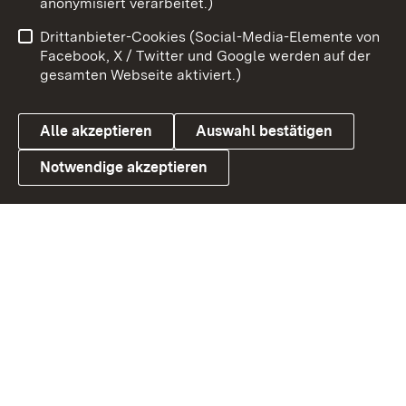
anonymisiert verarbeitet.)
Impressum
Kontakt
Drittanbieter-Cookies (Social-Media-Elemente von
Benutzungshinweise
Barrierefreiheit
Facebook, X / Twitter und Google werden auf der
gesamten Webseite aktiviert.)
Datenschutz
Cookies
Alle akzeptieren
Auswahl bestätigen
Notwendige akzeptieren
Link zum Landesportal