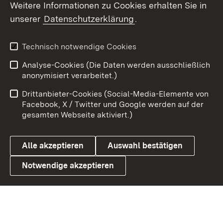
Weitere Informationen zu Cookies erhalten Sie in
unserer
Datenschutzerklärung
.
X / Twitter
Youtube
Technisch notwendige Cookies
Analyse-Cookies (Die Daten werden ausschließlich
Zum 
anonymisiert verarbeitet.)
Impressum
Kontakt
Drittanbieter-Cookies (Social-Media-Elemente von
Benutzungshinweise
Barrierefreiheit
Facebook, X / Twitter und Google werden auf der
gesamten Webseite aktiviert.)
Datenschutz
Cookies
Alle akzeptieren
Auswahl bestätigen
Notwendige akzeptieren
Link zum Landesportal