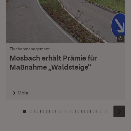
Flächenmanagement
Mosbach erhält Prämie für
Maßnahme „Waldsteige“
Mehr
Zu Kachel: 0
Zu Kachel: 1
Zu Kachel: 2
Zu Kachel: 3
Zu Kachel: 4
Zu Kachel: 5
Zu Kachel: 6
Zu Kachel: 7
Zu Kachel: 8
Zu Kachel: 9
Zu Kachel: 10
Zu Kachel: 11
Zu Kachel: 12
Zu Kachel: 1
Zu Kachel