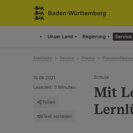
Zum Inhalt springen
Link zur Startseite
Unser Land
Regierung
Service
Startseite
Service
Presse
Pressemitteilu
Schule
15.06.2021
Mit L
Lesezeit: 3 Minuten
Teilen
Lernl
Text vorlesen