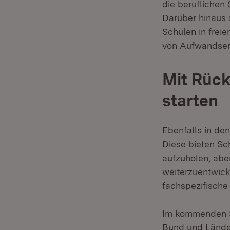
die beruflichen 
Darüber hinaus 
Schulen in frei
von Aufwandsent
Mit Rüc
starten
Ebenfalls in d
Diese bieten Sc
aufzuholen, abe
weiterzuentwick
fachspezifische
Im kommenden Sc
Bund und Lände