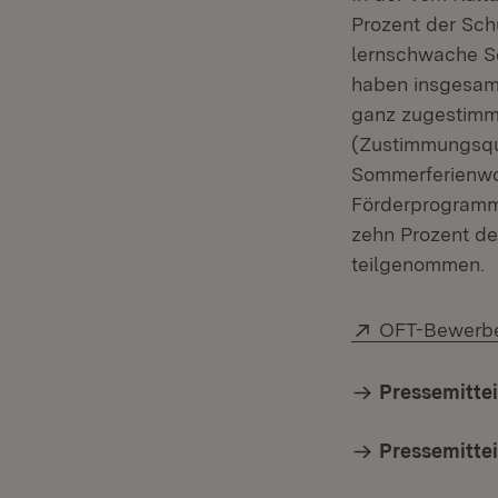
Prozent der Schu
lernschwache Sc
haben insgesamt
ganz zugestimmt
(Zustimmungsquo
Sommerferienwo
Förderprogramm 
zehn Prozent de
teilgenommen.
Extern:
OFT-Bewerber
Pressemittei
Pressemittei