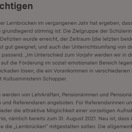
chtigen
der Lernbrücken im vergangenen Jahr hat ergeben, das
 grundlegend stimmig ist: Die Zielgruppe der Schüleri
Defiziten wurde erreicht, der Zeitraum (die letzten be
st gut geeignet, und auch der Unterrichtsumfang von dr
t passend. „Im Unterschied zum Vorjahr werden wir in 
auf die Förderung im sozial-emotionalen Bereich legen
ockaden lösen, die ein Vorankommen in verschiedenen
t Kultusministerin Schopper.
 werden von Lehrkräften, Pensionärinnen und Pensionä
n und Referendaren angeboten. Für Referendarinnen u
eder die attraktive Möglichkeit einer vorzeitigen Aufna
is, nämlich bereits zum 31. August 2021. Neu ist, dass 
e die „Lernbrücken“ mitgestalten sollen. Die allgemei