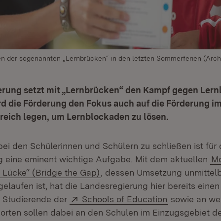
 der sogenannten „Lernbrücken“ in den letzten Sommerferien (Archi
rung setzt mit „Lernbrücken“ den Kampf gegen Lernlü
d die Förderung den Fokus auch auf die Förderung im
reich legen, um Lernblockaden zu lösen.
ei den Schülerinnen und Schülern zu schließen ist für 
 eine eminent wichtige Aufgabe. Mit dem aktuellen
Mo
 Lücke“ (Bridge the Gap)
, dessen Umsetzung unmittel
gelaufen ist, hat die Landesregierung hier bereits einen 
Extern:
(Öffnet in n
0 Studierende der
Schools of Education
sowie an we
rten sollen dabei an den Schulen im Einzugsgebiet de