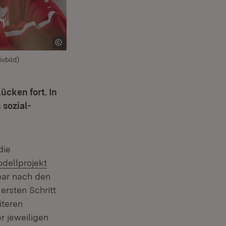
vbild)
cken fort. In
 sozial-
die
dellprojekt
bar nach den
ersten Schritt
euem Fenster)
iteren
r jeweiligen