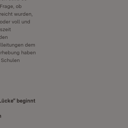
 Frage, ob
eicht wurden,
oder voll und
szeit
iden
lleitungen dem
nerhebung haben
n Schulen
 Lücke“ beginnt
n