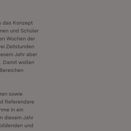
s das Konzept
nnen und Schüler
iden Wochen der
ei Zeitstunden
diesem Jahr aber
. Damit wollen
 Bereichen
ren sowie
nd Referendare
hme in ein
in diesem Jahr
nbildenden und