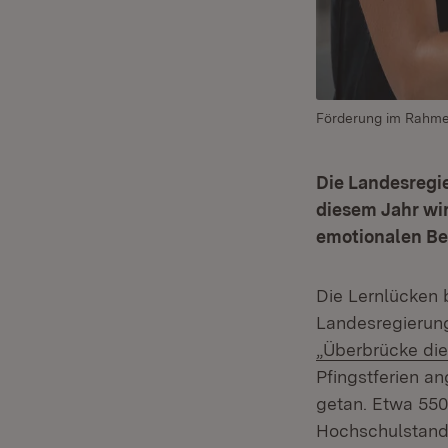
Förderung im Rahmen
Die Landesregie
diesem Jahr wir
emotionalen Be
Die Lernlücken b
Landesregierung
„Überbrücke die
Pfingstferien an
getan. Etwa 55
Hochschulstando