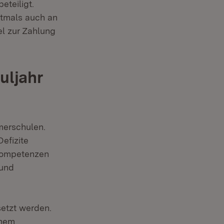
eteiligt.
stmals auch an
el zur Zahlung
uljahr
merschulen.
efizite
 Kompetenzen
 und
etzt werden.
inem