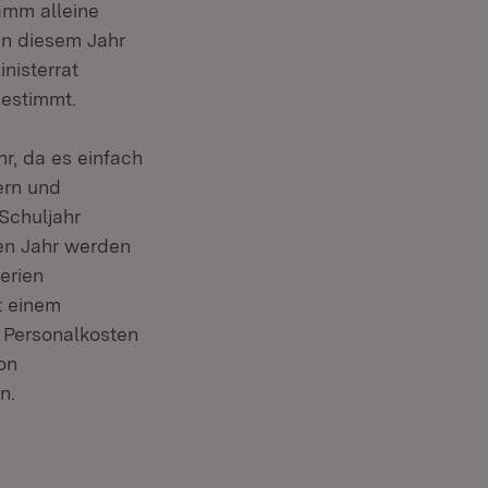
amm alleine
in diesem Jahr
nisterrat
gestimmt.
r, da es einfach
ern und
Schuljahr
gen Jahr werden
erien
t einem
n Personalkosten
on
n.