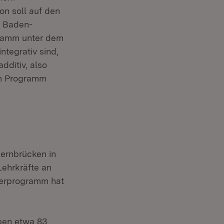
on soll auf den
f Baden-
ogramm unter dem
tegrativ sind,
dditiv, also
em Programm
ernbrücken in
ehrkräfte an
derprogramm hat
ben etwa 83