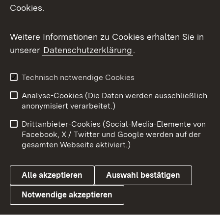
Cookies.
Messenger
Social Wall
Weitere Informationen zu Cookies erhalten Sie in
unserer
Datenschutzerklärung
.
X / Twitter
Youtube
Technisch notwendige Cookies
Analyse-Cookies (Die Daten werden ausschließlich
Zum 
anonymisiert verarbeitet.)
Impressum
Kontakt
Drittanbieter-Cookies (Social-Media-Elemente von
Benutzungshinweise
Barrierefreiheit
Facebook, X / Twitter und Google werden auf der
gesamten Webseite aktiviert.)
Datenschutz
Cookies
Alle akzeptieren
Auswahl bestätigen
Notwendige akzeptieren
Link zum Landesportal