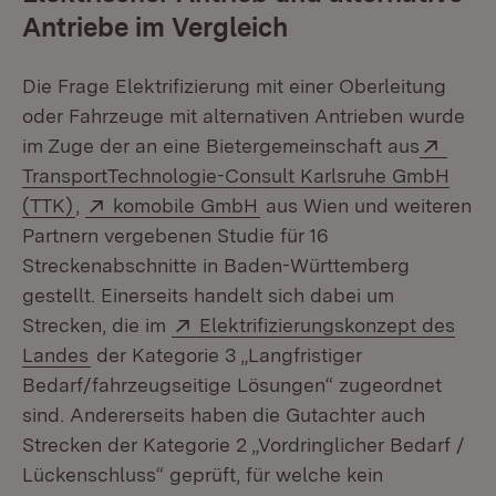
Antriebe im Vergleich
Die Frage Elektrifizierung mit einer Oberleitung
oder Fahrzeuge mit alternativen Antrieben wurde
Exter
im Zuge der an eine Bietergemeinschaft aus
TransportTechnologie-Consult Karlsruhe GmbH
(Öffnet in neuem Fenster)
Extern:
(Öffnet in neuem Fenster)
(TTK)
,
komobile GmbH
aus Wien und weiteren
Partnern vergebenen Studie für 16
Streckenabschnitte in Baden-Württemberg
gestellt. Einerseits handelt sich dabei um
Extern:
Strecken, die im
Elektrifizierungskonzept des
(Öffnet in neuem Fenster)
Landes
der Kategorie 3 „Langfristiger
Bedarf/fahrzeugseitige Lösungen“ zugeordnet
sind. Andererseits haben die Gutachter auch
Strecken der Kategorie 2 „Vordringlicher Bedarf /
Lückenschluss“ geprüft, für welche kein