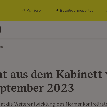
Extern:
Karriere
(Öffnet in neuem Fenster)
Extern:
Beteiligungsportal
(Öffnet
ng
ht aus dem Kabinett
eptember 2023
hat die Weiterentwicklung des Normenkontrollrat