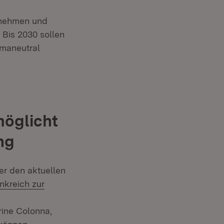
m Fenster)
rnehmen und
 Bis 2030 sollen
imaneutral
öglicht
ng
er den aktuellen
kreich zur
ine Colonna,