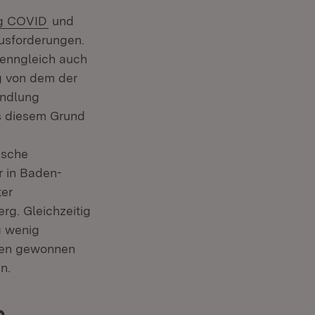
rn:
(Öffnet in neuem Fenster)
g COVID
und
usforderungen.
wenngleich auch
ig von dem der
andlung
s diesem Grund
ische
r in Baden-
ter
rg. Gleichzeitig
g wenig
chen gewonnen
n.
e