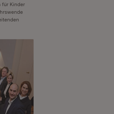
 für Kinder
kehrswende
eitenden