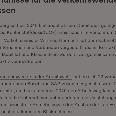
ssen
rg soll bis 2040 klimaneutral sein. Damit dies gelin
die Kohlenstoffdioxid(CO
)-Emissionen im Verkehr um 
2
n. Verkehrsminister Winfried Hermann hat dem Kabinett
nternehmen und Verbänden vorgestellt, die im Kontext
obilität und Klima initiiert wurden. Das gemeinsame Zi
ktiv voranzutreiben.
(Öffnet in neuem Fen
Verkehrswende in der Arbeitswelt“
haben sich 22 Verb
arunter auch Bosch und SAP, zusammengeschlossen. D
eitet, um bis spätestens 2040 den Arbeitsweg kliman
ollen die Unternehmen unter anderem die Umstellung 
 emissionsfreie Antriebe sowie den Ausbau der Lade- 
r noch stärker in den Blick nehmen.