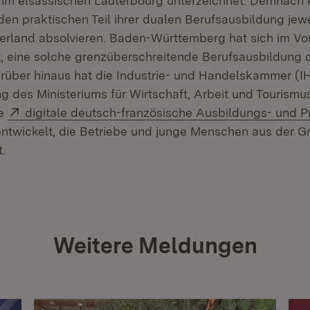
3 im elsässischen Lauterbourg unterzeichnet. Demnach
en praktischen Teil ihrer dualen Berufsausbildung jewe
nerland absolvieren. Baden-Württemberg hat sich im Vor
t, eine solche grenzüberschreitende Berufsausbildung 
rüber hinaus hat die Industrie- und Handelskammer (I
ng des Ministeriums für Wirtschaft, Arbeit und Tourism
Extern:
ie
digitale deutsch-französische Ausbildungs- und 
Öffnet in neuem Fenster)
ntwickelt, die Betriebe und junge Menschen aus der G
.
Weitere Meldungen