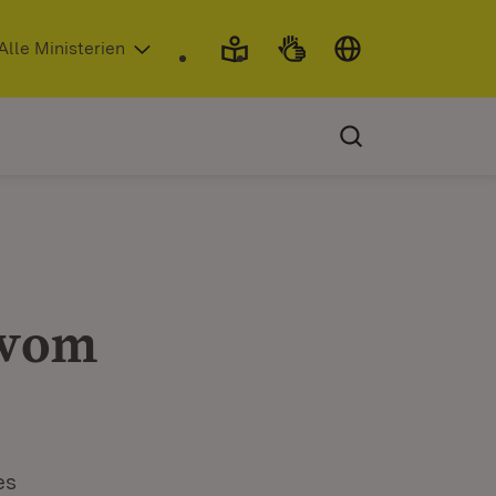
 in neuem Fenster)
Alle Ministerien
 vom
es