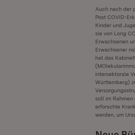
Auch nach der 
Post COVID-Erkr
Kinder und Juge
sie von Long CO
Erwachsenen unt
Erwachsener nic
hat das Kabine
(MOlekularimmun
intersektorale 
Württemberg) zug
Versorgungsstru
soll im Rahmen 
erforschte Kra
werden, um Urs
Neue Bün