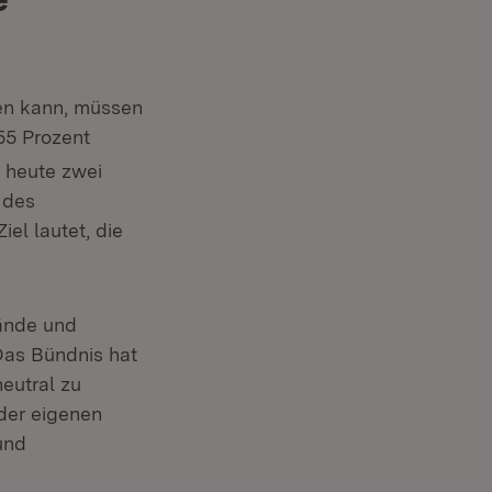
gen kann, müssen
55 Prozent
 heute zwei
 des
el lautet, die
ster)
ände und
as Bündnis hat
eutral zu
der eigenen
und