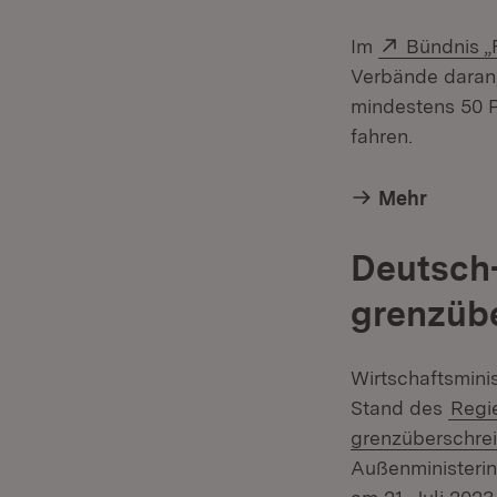
Extern:
Im
Bündnis „
Verbände daran,
mindestens 50 P
fahren.
Mehr
Deutsch
grenzübe
Wirtschaftsmini
Stand des
Regi
grenzüberschre
Außenministerin