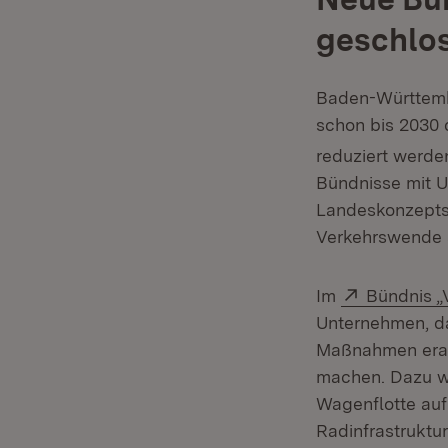
geschlo
Baden-Württembe
schon bis 2030 
reduziert werde
Bündnisse mit U
Landeskonzepts M
Verkehrswende a
Extern:
Im
Bündnis „
Unternehmen, d
Maßnahmen erarb
machen. Dazu w
Wagenflotte auf
Radinfrastruktu