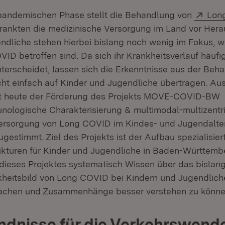
Exte
pandemischen Phase stellt die Behandlung von
Lon
ankten die medizinische Versorgung im Land vor Hera
ndliche stehen hierbei bislang noch wenig im Fokus, 
VID betroffen sind. Da sich ihr Krankheitsverlauf häuf
erscheidet, lassen sich die Erkenntnisse aus der Beh
ht einfach auf Kinder und Jugendliche übertragen. Au
tt heute der Förderung des Projekts MOVE-COVID-BW
ologische Charakterisierung & multimodal-multizentr
Versorgung von Long COVID im Kindes- und Jugendalte
estimmt. Ziel des Projekts ist der Aufbau spezialisier
kturen für Kinder und Jugendliche in Baden-Württembe
dieses Projektes systematisch Wissen über das bislan
nkheitsbild von Long COVID bei Kindern und Jugendli
achen und Zusammenhänge besser verstehen zu könne
dnisse für die Verkehrswend