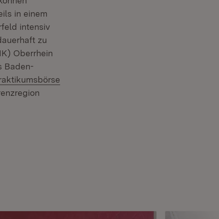
 können
ils in einem
feld intensiv
dauerhaft zu
HK) Oberrhein
us Baden-
Praktikumsbörse
renzregion