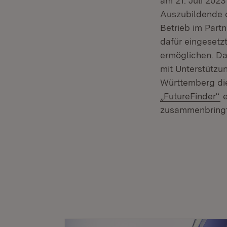
am 21. Juli 202
Auszubildende d
Betrieb im Part
dafür eingesetz
ermöglichen. Da
mit Unterstützu
Württemberg d
(
„FutureFinder“
e
zusammenbringt