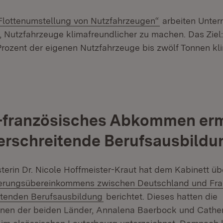
(Öffnet in neue
Flottenumstellung von Nutzfahrzeugen“
arbeiten Unte
 Nutzfahrzeuge klimafreundlicher zu machen. Das Ziel:
rozent der eigenen Nutzfahrzeuge bis zwölf Tonnen kl
-französisches Abkommen erm
rschreitende Berufsausbildu
sterin Dr. Nicole Hoffmeister-Kraut hat dem Kabinett üb
erungsübereinkommens zwischen Deutschland und Fran
itenden Berufsausbildung
berichtet. Dieses hatten die
nen der beiden Länder, Annalena Baerbock und Cather