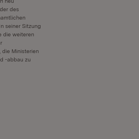
ch neu
eder des
namtlichen
In seiner Sitzung
e die weiteren
r
die Ministerien
nd -abbau zu