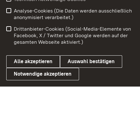
Analyse-Cookies (Die Daten werden ausschließlich
Zum 
anonymisiert verarbeitet.)
Impressum
Kontakt
Drittanbieter-Cookies (Social-Media-Elemente von
Benutzungshinweise
Barrierefreiheit
Facebook, X / Twitter und Google werden auf der
gesamten Webseite aktiviert.)
Datenschutz
Cookies
Alle akzeptieren
Auswahl bestätigen
Notwendige akzeptieren
Link zum Landesportal