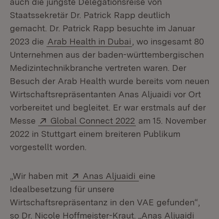
auch die jüngste Delegationsreise von
Staatssekretär Dr. Patrick Rapp deutlich
gemacht. Dr. Patrick Rapp besuchte im Januar
2023 die
Arab Health in Dubai
, wo insgesamt 80
Unternehmen aus der baden-württembergischen
Medizintechnikbranche vertreten waren. Der
Besuch der Arab Health wurde bereits vom neuen
Wirtschaftsrepräsentanten Anas Aljuaidi vor Ort
vorbereitet und begleitet. Er war erstmals auf der
Extern:
(Öffnet in neuem Fen
Messe
Global Connect 2022
am 15. November
2022 in Stuttgart einem breiteren Publikum
vorgestellt worden.
Extern:
(Öffnet in neuem Fe
„Wir haben mit
Anas Aljuaidi
eine
Idealbesetzung für unsere
Wirtschaftsrepräsentanz in den VAE gefunden“,
so Dr. Nicole Hoffmeister-Kraut. „Anas Aljuaidi