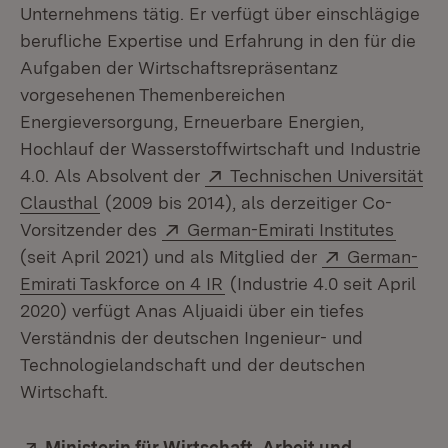
Unternehmens tätig. Er verfügt über einschlägige
berufliche Expertise und Erfahrung in den für die
Aufgaben der Wirtschaftsrepräsentanz
vorgesehenen Themenbereichen
Energieversorgung, Erneuerbare Energien,
Hochlauf der Wasserstoffwirtschaft und Industrie
Extern:
4.0. Als Absolvent der
Technischen Universität
(Öffnet in neuem Fenster)
Clausthal
(2009 bis 2014), als derzeitiger Co-
Extern:
(Öffne
Vorsitzender des
German-Emirati Institutes
Extern:
(seit April 2021) und als Mitglied der
German-
(Öffnet in neuem Fenster)
Emirati Taskforce on 4 IR
(Industrie 4.0 seit April
2020) verfügt Anas Aljuaidi über ein tiefes
Verständnis der deutschen Ingenieur- und
Technologielandschaft und der deutschen
Wirtschaft.
Extern:
Ministerin für Wirtschaft, Arbeit und