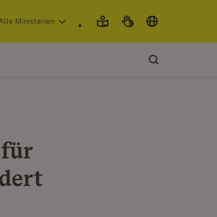
 in neuem Fenster)
Alle Ministerien
für
dert