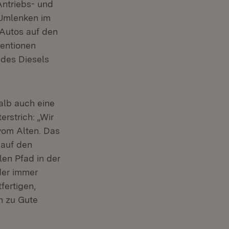
Antriebs- und
net in neuem Fenster)
Umlenken im
-Autos auf den
ventionen
 des Diesels
alb auch eine
rstrich: „Wir
vom Alten. Das
 auf den
len Pfad in der
 der immer
fertigen,
n zu Gute