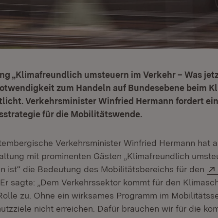
ng „Klimafreundlich umsteuern im Verkehr – Was jetzt 
 Notwendigkeit zum Handeln auf Bundesebene beim K
licht. Verkehrsminister Winfried Hermann fordert ei
strategie für die Mobilitätswende.
embergische Verkehrsminister Winfried Hermann hat an
taltung mit prominenten Gästen „Klimafreundlich umste
un ist“ die Bedeutung des Mobilitätsbereichs für den
Er sagte: „Dem Verkehrssektor kommt für den Klimasch
olle zu. Ohne ein wirksames Programm im Mobilitätss
hutzziele nicht erreichen. Dafür brauchen wir für die 