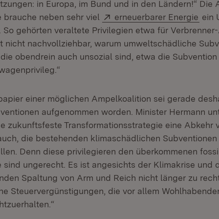
zungen: in Europa, im Bund und in den Ländern!“ Die 
Extern:
(Öff
 brauche neben sehr viel
erneuerbarer Energie
ein 
. So gehörten veraltete Privilegien etwa für Verbrenner
ist nicht nachvollziehbar, warum umweltschädliche Sub
die obendrein auch unsozial sind, etwa die Subvention
wagenprivileg.“
apier einer möglichen Ampelkoalition sei gerade desh
ventionen aufgenommen worden. Minister Hermann unte
ne zukunftsfeste Transformationsstrategie eine Abkehr 
 auch, die bestehenden klimaschädlichen Subventionen
ellen. Denn diese privilegieren den überkommenen fossi
e sind ungerecht. Es ist angesichts der Klimakrise und
den Spaltung von Arm und Reich nicht länger zu recht
he Steuervergünstigungen, die vor allem Wohlhabende
tzuerhalten.“