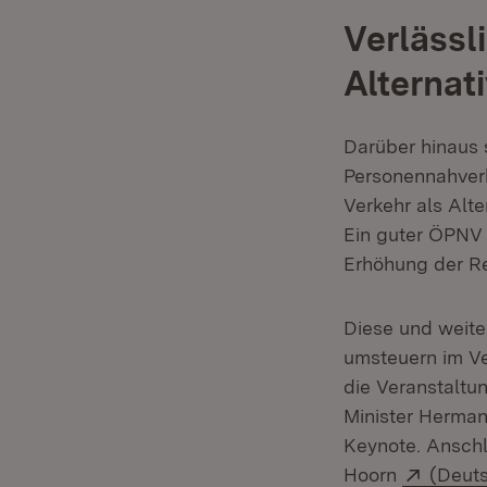
Verlässli
Alternat
Darüber hinaus 
Personennahverk
Verkehr als Alt
Ein guter ÖPNV 
Erhöhung der Re
Diese und weite
umsteuern im Ve
die Veranstaltu
Minister Herman
Keynote. Anschl
Extern
Hoorn
(Deut