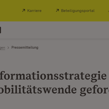
Extern:
Karriere
(Öffnet in neuem Fenster)
Extern:
Beteiligungsportal
(Öffnet
ngen
Pressemitteilung
formationsstrategie 
obilitätswende gefor