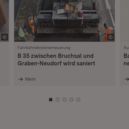
Fahrbahndeckenerneuerung
Au
B 35 zwischen Bruchsal und
B
Graben-Neudorf wird saniert
n
Mehr
Zu Kachel: 0
Zu Kachel: 3
Zu Kachel: 6
Zu Kachel: 9
Zu Kachel: 12