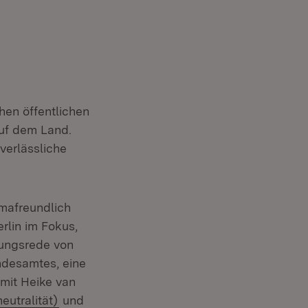
hen öffentlichen
auf dem Land.
verlässliche
imafreundlich
rlin im Fokus,
rungsrede von
ndesamtes, eine
mit Heike van
(Öffnet in neuem Fenster)
eutralität)
und