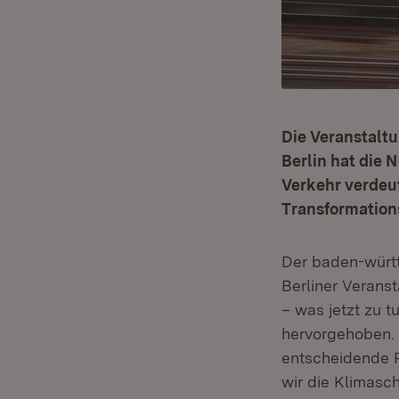
Die Veranstaltu
Berlin hat die
Verkehr verdeut
Transformations
Der baden-württ
Berliner Verans
– was jetzt zu t
hervorgehoben. 
entscheidende R
wir die Klimasc