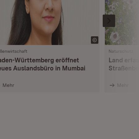
ßenwirtschaft
Naturschutz
aden-Württemberg eröffnet
Land erfas
eues Auslandsbüro in Mumbai
Straßenbe
Mehr
Mehr