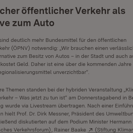
cher öffentlicher Verkehr als
ive zum Auto
sind deutlich mehr Bundesmittel für den öffentlichen
ehr (ÖPNV) notwendig: „Wir brauchen einen verlässlic
ernative zum Besitz von Autos – in der Stadt und auch 
kostet Geld. Daher ist eine über die kommenden Jahre 
gionalisierungsmittel unverzichtbar“.
re Themen standen bei der hybriden Veranstaltung „Kl
rkehr – Was jetzt zu tun ist“ am Donnerstagabend in Be
ng wurde via Livestream übertragen. Nach einer Einfüh
n hielt Prof. Dr. Dirk Messner, Präsident des Umweltbu
ießend diskutierten auf dem Podium Minister Hermann 
:
(Öffnet in neuem Fenster)
Extern:
sches Verkehrsforum)
, Rainer Baake
(Stiftung Kliman