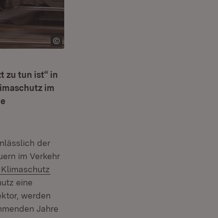
zu tun ist“ in
limaschutz im
ne
lässlich der
uern im Verkehr
Extern:
(Öffnet in neuem Fenster)
Klimaschutz
utz eine
ektor, werden
kommenden Jahre