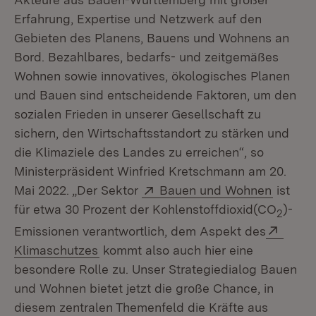
Erfahrung, Expertise und Netzwerk auf den
Gebieten des Planens, Bauens und Wohnens an
Bord. Bezahlbares, bedarfs- und zeitgemäßes
Wohnen sowie innovatives, ökologisches Planen
und Bauen sind entscheidende Faktoren, um den
sozialen Frieden in unserer Gesellschaft zu
sichern, den Wirtschaftsstandort zu stärken und
die Klimaziele des Landes zu erreichen“, so
Ministerpräsident Winfried Kretschmann am 20.
Extern:
(Öffnet
Mai 2022. „Der Sektor
Bauen und Wohnen
ist
für etwa 30 Prozent der Kohlenstoffdioxid(CO
)-
2
Exter
Emissionen verantwortlich, dem Aspekt des
(Öffnet in neuem Fenster)
Klimaschutzes
kommt also auch hier eine
besondere Rolle zu. Unser Strategiedialog Bauen
und Wohnen bietet jetzt die große Chance, in
diesem zentralen Themenfeld die Kräfte aus