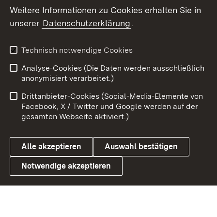
Social Wall
Weitere Informationen zu Cookies erhalten Sie in
unserer
Datenschutzerklärung
.
X / Twitter
Youtube
Technisch notwendige Cookies
Analyse-Cookies (Die Daten werden ausschließlich
Zum 
anonymisiert verarbeitet.)
Impressum
Kontakt
Drittanbieter-Cookies (Social-Media-Elemente von
Benutzungshinweise
Barrierefreiheit
Facebook, X / Twitter und Google werden auf der
gesamten Webseite aktiviert.)
Datenschutz
Cookies
Alle akzeptieren
Auswahl bestätigen
Notwendige akzeptieren
Link zum Landesportal