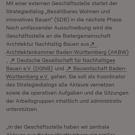
Mit einer externen Geschäftsstelle startet der
Strategiedialog „Bezahlbares Wohnen und
innovatives Bauen“ (SDB) in die nächste Phase.
Nach umfassender Ausschreibung wird die
Geschäftsstelle an die Bietergemeinschaft
Extern:
Architektur Nachhaltig Bauen aus
Architektenkammer Baden-Württemberg (AKBW)
(Öffnet in neuem Fenster)
Extern:
,
Deutsche Gesellschaft für Nachhaltiges
(Öffnet in neuem Fenster)
Extern:
Bauen e.V. (DGNB)
und
Bauwirtschaft Baden-
(Öffnet in neuem Fenster)
Württemberg e.V.
gehen. Sie soll als Koordinator
des Strategiedialogs alle Akteure vernetzen
sowie die operativen Aufgaben und die Sitzungen
der Arbeitsgruppen inhaltlich und administrativ
unterstützen.
„In der Geschäftsstelle haben wir zentrale
Akteure aus Baden-Württemberg mit großer