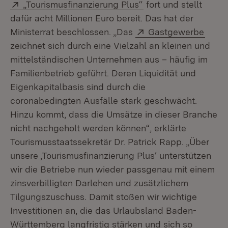
Extern:
(Öffnet in neuem Fe
„Tourismusfinanzierung Plus“
fort und stellt
dafür acht Millionen Euro bereit. Das hat der
Extern:
(Öffn
Ministerrat beschlossen. „Das
Gastgewerbe
zeichnet sich durch eine Vielzahl an kleinen und
mittelständischen Unternehmen aus – häufig im
Familienbetrieb geführt. Deren Liquidität und
Eigenkapitalbasis sind durch die
coronabedingten Ausfälle stark geschwächt.
Hinzu kommt, dass die Umsätze in dieser Branche
nicht nachgeholt werden können“, erklärte
Tourismusstaatssekretär Dr. Patrick Rapp. „Über
unsere ‚Tourismusfinanzierung Plus‘ unterstützen
wir die Betriebe nun wieder passgenau mit einem
zinsverbilligten Darlehen und zusätzlichem
Tilgungszuschuss. Damit stoßen wir wichtige
Investitionen an, die das Urlaubsland Baden-
Württemberg langfristig stärken und sich so