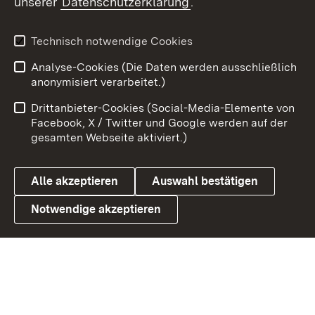
unserer
Datenschutzerklärung
.
X / Twitter
Youtube
Technisch notwendige Cookies
Analyse-Cookies (Die Daten werden ausschließlich
Zum 
anonymisiert verarbeitet.)
Impressum
Kontakt
Drittanbieter-Cookies (Social-Media-Elemente von
Benutzungshinweise
Barrierefreiheit
Facebook, X / Twitter und Google werden auf der
gesamten Webseite aktiviert.)
Datenschutz
Cookies
Alle akzeptieren
Auswahl bestätigen
Notwendige akzeptieren
Link zum Landesportal