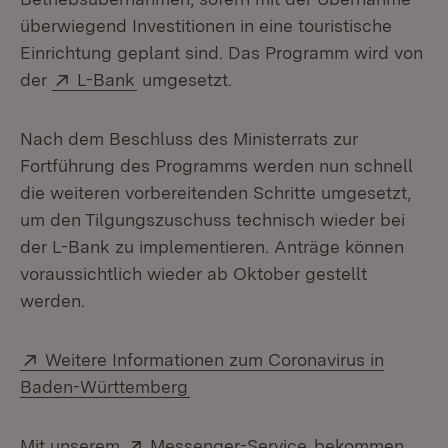
überwiegend Investitionen in eine touristische
Einrichtung geplant sind. Das Programm wird von
Extern:
(Öffnet in neuem Fenster)
der
L-Bank
umgesetzt.
Nach dem Beschluss des Ministerrats zur
Fortführung des Programms werden nun schnell
die weiteren vorbereitenden Schritte umgesetzt,
um den Tilgungszuschuss technisch wieder bei
der L-Bank zu implementieren. Anträge können
voraussichtlich wieder ab Oktober gestellt
werden.
Extern:
Weitere Informationen zum Coronavirus in
(Öffnet in neuem Fenster)
Baden-Württemberg
Extern:
(Öffnet in neuem
Mit unserem
Messenger-Service
bekommen