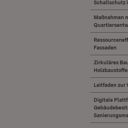
Schallschutz
Maßnahmen mi
Quartiersent
Ressourceneff
Fassaden
Zirkuläres Ba
Holzbaustoffe
Leitfaden zu
Digitale Platt
Gebäudebesitzern, sowie zur gemei
Sanierungsm