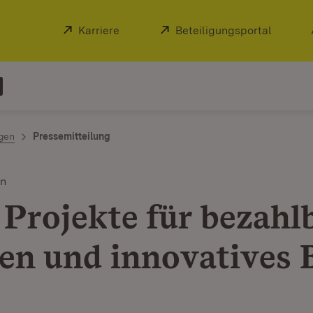
Extern:
Karriere
(Öffnet in neuem Fenster)
Extern:
Beteiligungsportal
(Öffnet
ngen
Pressemitteilung
en
 Projekte für bezahl
n und innovatives 