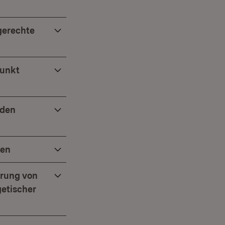
gerechte
punkt
nden
ren
erung von