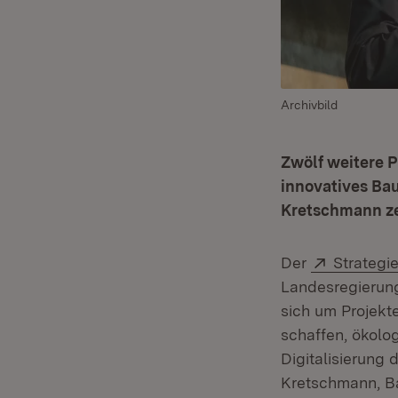
Archivbild
Zwölf weitere 
innovatives Bau
Kretschmann zei
Extern:
Der
Strategi
Landesregierung
sich um Projekt
schaffen, ökolo
Digitalisierung 
Kretschmann, Ba