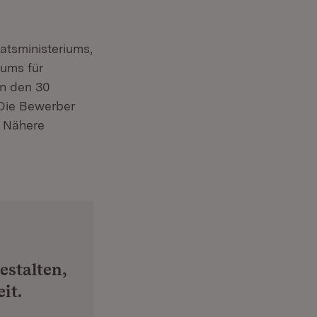
atsministeriums,
iums für
on den 30
 Die Bewerber
. Nähere
estalten,
it.