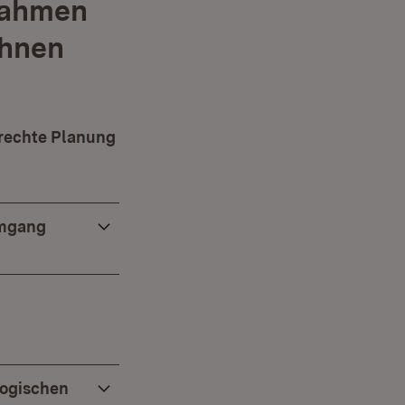
 Rahmen
ohnen
erechte Planung
Umgang
logischen