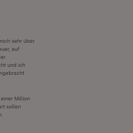
 mich sehr über
uer, auf
der
cht und ich
ingebracht
einer Million
rt sollen
n.