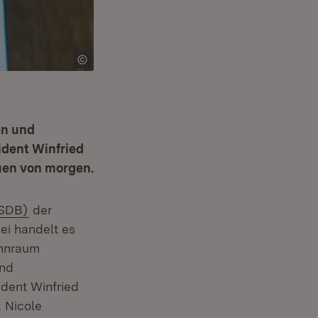
en und
ident Winfried
auen von morgen.
(Öffnet in neuem Fenster)
(SDB)
der
ei handelt es
ohnraum
und
ident Winfried
. Nicole