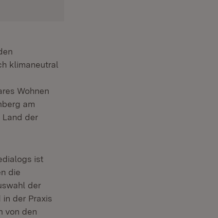
 den
h klimaneutral
bares Wohnen
emberg am
s Land der
edialogs ist
n die
uswahl der
in der Praxis
h von den