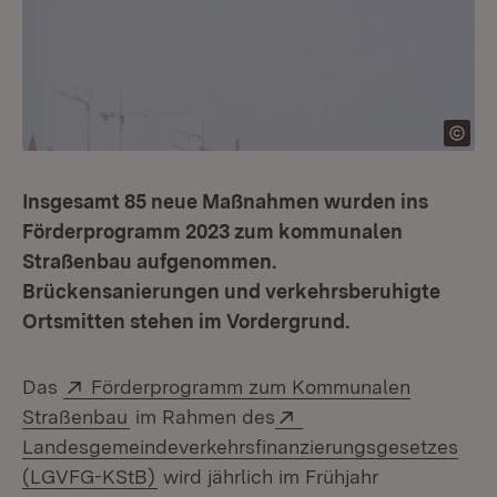
Insgesamt 85 neue Maßnahmen wurden ins
Förderprogramm 2023 zum kommunalen
Straßenbau aufgenommen.
Brückensanierungen und verkehrsberuhigte
Ortsmitten stehen im Vordergrund.
Extern:
Das
Förderprogramm zum Kommunalen
(Öffnet in neuem Fenster)
Extern:
Straßenbau
im Rahmen des
Landesgemeindeverkehrsfinanzierungsgesetzes
(Öffnet in neuem Fenster)
(LGVFG-KStB)
wird jährlich im Frühjahr