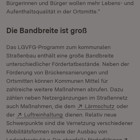
Bürgerinnen und Bürger wollen mehr Lebens- und
Aufenthaltsqualität in der Ortsmitte.“
Die Bandbreite ist groß
Das LGVFG-Programm zum kommunalen
Straßenbau enthält eine große Bandbreite
unterschiedlicher Fördertatbestände. Neben der
Förderung von Brückensanierungen und
Ortsmitten können Kommunen Mittel für
zahlreiche weitere Maßnahmen abrufen. Dazu
zählen neben Netzergänzungen im Straßennetz
Extern:
(Öffnet i
auch Maßnahmen, die dem
Lärmschutz
oder
Extern:
(Öffnet in neuem Fenster)
der
Luftreinhaltung
dienen. Relativ neue
Schwerpunkte sind die Vernetzung verschiedener
Mobilitätsformen sowie der Ausbau von
Ext
Ladeinfrastruktur. Die ebenfalls förderfähigen