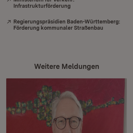
Infrastrukturförderung
(Öffnet in neuem Fenster
Extern:
Regierungspräsidien Baden-Württemberg:
Förderung kommunaler Straßenbau
(Öffnet in 
Weitere Meldungen