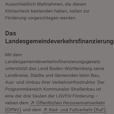
Ausschließlich Maßnahmen, die diesen
Klimacheck bestanden haben, sollen zur
Förderung vorgeschlagen werden.
Das
Landesgemeindeverkehrsfinanzierung
Mit dem
Landesgemeindeverkehrsfinanzierungsgesetz
unterstützt das Land Baden-Württemberg seine
Landkreise, Städte und Gemeinden beim Bau,
Aus- und Umbau ihrer Verkehrsinfrastruktur. Der
Programmbereich Kommunaler Straßenbau ist
eine der drei Säulen der LGVFG-Förderung –
Extern:
neben dem
Öffentlichen Personennahverkehr
(Öffnet in neuem Fenster)
Extern:
(Öf
(ÖPNV)
und dem
Rad- und Fußverkehr (RuF)
.