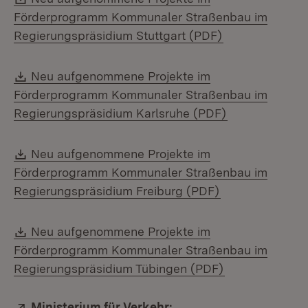
Förderprogramm Kommunaler Straßenbau im
(Öffnet in neu
Regierungspräsidium Stuttgart (PDF)
Download:
Neu aufgenommene Projekte im
Förderprogramm Kommunaler Straßenbau im
(Öffnet in neu
Regierungspräsidium Karlsruhe (PDF)
Download:
Neu aufgenommene Projekte im
Förderprogramm Kommunaler Straßenbau im
(Öffnet in neue
Regierungspräsidium Freiburg (PDF)
Download:
Neu aufgenommene Projekte im
Förderprogramm Kommunaler Straßenbau im
(Öffnet in neu
Regierungspräsidium Tübingen (PDF)
Extern:
Ministerium für Verkehr: