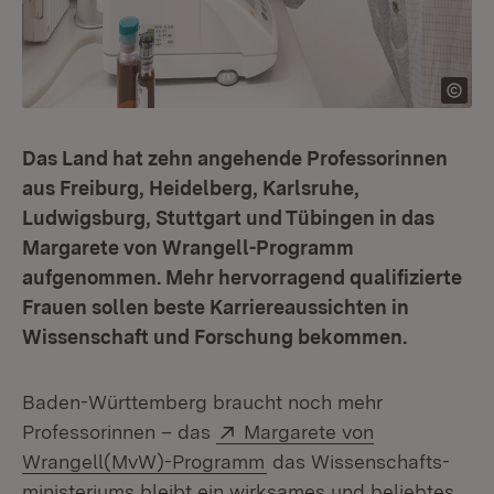
Das Land hat zehn angehende Professorinnen
aus Freiburg, Heidelberg, Karlsruhe,
Ludwigsburg, Stuttgart und Tübingen in das
Margarete von Wrangell-Programm
aufgenommen. Mehr hervorragend qualifizierte
Frauen sollen beste Karriereaussichten in
Wissenschaft und Forschung bekommen.
Baden-Württemberg braucht noch mehr
Extern:
Professorinnen – das
Margarete von
(Öffnet in neuem Fenster
Wrangell(MvW)-Programm
das Wissenschafts­
ministeriums bleibt ein wirksames und beliebtes