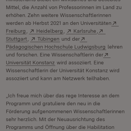
Mittel, die Anzahl von Professorinnen im Land zu
erhöhen. Zehn weitere Wissenschaftlerinnen
Exter
werden ab Herbst 2021 an den Universitäten
(Öffnet in neuem Fenster)
Extern:
(Öffnet in neuem Fenster)
Extern:
(Öffnet in neu
Extern:
Freiburg
,
Heidelberg
,
Karlsruhe
,
(Öffnet in neuem Fenster)
Extern:
(Öffnet in neuem Fenster)
Extern:
Stuttgart
,
Tübingen
und der
(Öffnet in
Pädagogischen Hochschule Ludwigsburg
lehren
Extern:
und forschen. Eine Wissenschaftlerin der
(Öffnet in neuem Fenster)
Universität Konstanz
wird assoziiert. Eine
Wissenschaftlerin der Universität Konstanz wird
assoziiert und kann am Netzwerk teilhaben.
„Ich freue mich über das rege Interesse an dem
Programm und gratuliere den neu in die
Förderung aufgenommenen Wissenschaftlerinnen
sehr herzlich. Mit der Neuausrichtung des
Programms und Öffnung über die Habilitation