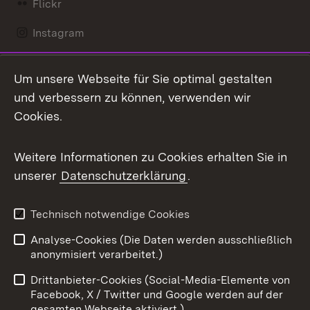
Flickr
Instagram
LinkedIn
Um unsere Webseite für Sie optimal gestalten
Mastodon
und verbessern zu können, verwenden wir
Cookies.
Messenger
Social Wall
Weitere Informationen zu Cookies erhalten Sie in
unserer
Datenschutzerklärung
.
X / Twitter
Youtube
Technisch notwendige Cookies
Analyse-Cookies (Die Daten werden ausschließlich
Zum 
anonymisiert verarbeitet.)
Impressum
Kontakt
Drittanbieter-Cookies (Social-Media-Elemente von
Benutzungshinweise
Barrierefreiheit
Facebook, X / Twitter und Google werden auf der
gesamten Webseite aktiviert.)