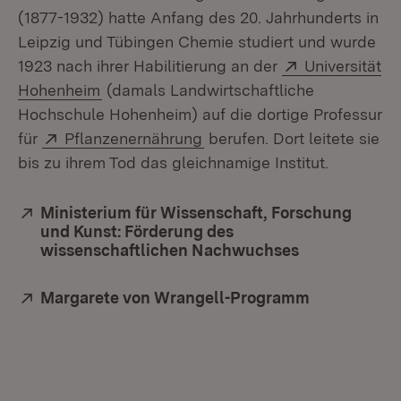
(1877-1932) hatte Anfang des 20. Jahrhunderts in
Leipzig und Tübingen Chemie studiert und wurde
Extern:
1923 nach ihrer Habilitierung an der
Universität
(Öffnet in neuem Fenster)
Hohenheim
(damals Landwirtschaftliche
Hochschule Hohenheim) auf die dortige Professur
Extern:
(Öffnet in neuem Fenster)
für
Pflanzenernährung
berufen. Dort leitete sie
bis zu ihrem Tod das gleichnamige Institut.
Extern:
Ministerium für Wissenschaft, Forschung
und Kunst: Förderung des
wissenschaftlichen Nachwuchses
(Öffnet in ne
Extern:
Margarete von Wrangell-Programm
(Öffnet in 