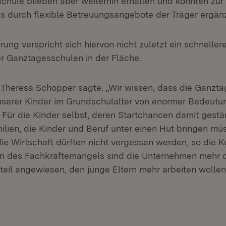
hule blieben aber weiterhin erhalten und könnten zur 
 durch flexible Betreuungsangebote der Träger ergän
rung verspricht sich hiervon nicht zuletzt ein schnell
 Ganztagesschulen in der Fläche.
n Theresa Schopper sagte: „Wir wissen, dass die Ganzt
serer Kinder im Grundschulalter von enormer Bedeutun
: Für die Kinder selbst, deren Startchancen damit gest
milien, die Kinder und Beruf unter einen Hut bringen m
 die Wirtschaft dürften nicht vergessen werden, so die Ku
en des Fachkräftemangels sind die Unternehmen mehr d
teil angewiesen, den junge Eltern mehr arbeiten wollen