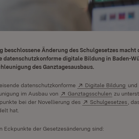
g beschlossene Änderung des Schulgesetzes macht d
e datenschutzkonforme digitale Bildung in Baden-W
chleunigung des Ganztagesausbaus.
Extern:
(Öffn
weisende datenschutzkonforme
Digitale Bildung
und 
Extern:
(Öffnet in
eunigung im Ausbau von
Ganztagsschulen
zu unters
Extern:
(Öff
punkte bei der Novellierung des
Schulgesetzes
, da
 in neuem Fenster)
lt hat.
en Eckpunkte der Gesetzesänderung sind: