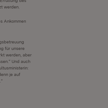
Erfüllung des
zt werden.
eres Ankommen
agsbetreuung
g für unsere
ärkt werden, aber
üssen.“ Und auch
ltusministerin:
enn je auf
.“