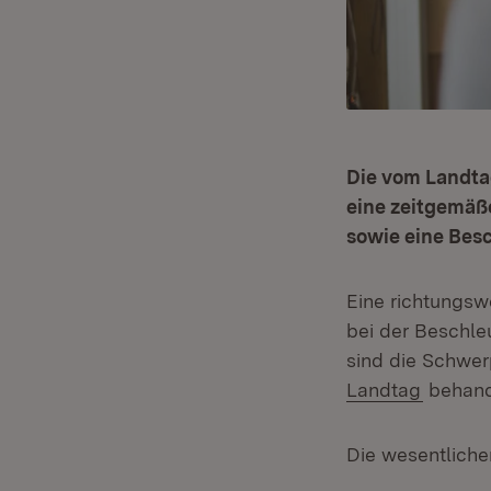
Die vom Landta
eine zeitgemäß
sowie eine Bes
Eine richtungs
bei der Beschl
sind die Schwer
(Öffnet
Landtag
behande
Die wesentlich