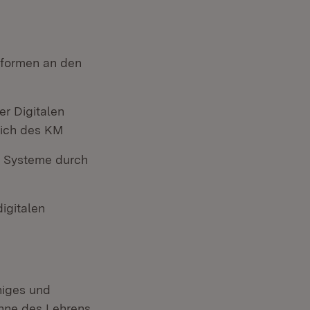
nformen an den
r Digitalen
eich des KM
er Systeme durch
igitalen
higes und
Sinne des Lehrens