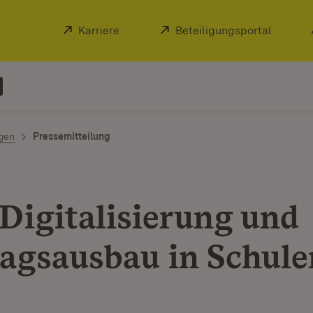
Extern:
Karriere
(Öffnet in neuem Fenster)
Extern:
Beteiligungsportal
(Öffnet
ngen
Pressemitteilung
Digitalisierung und
agsausbau in Schule