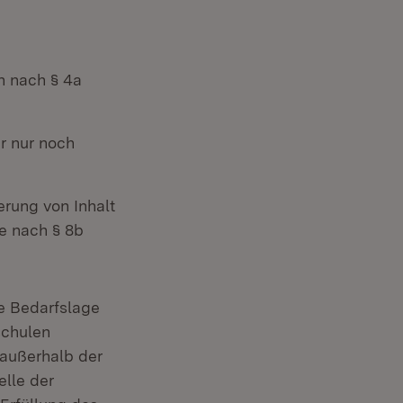
n nach § 4a
r nur noch
rung von Inhalt
e nach § 8b
ie Bedarfslage
schulen
 außerhalb der
elle der