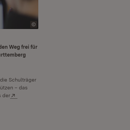
en Weg frei für
ürttemberg
et in neuem Fenster)
die Schulträger
 neuem Fenster)
tützen – das
net in neuem Fenster)
Extern:
s der