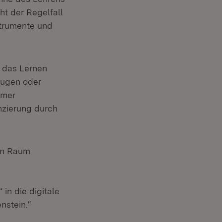
ht der Regelfall
strumente und
l das Lernen
zeugen oder
mmer
nzierung durch
len Raum
in die digitale
nstein.“