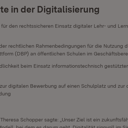
e in der Digitalisierung
für den rechtssicheren Einsatz digitaler Lehr- und Ler
der rechtlichen Rahmenbedingungen für die Nutzung de
ttform (DBP) an öffentlichen Schulen im Geschäftsber
dlichkeit beim Einsatz informationstechnisch gestützt
zur digitalen Bewerbung auf einen Schulplatz und zur d
dung
 Theresa Schopper sagte: „Unser Ziel ist ein zukunftsfä
odell, bei dem es darum geht, Digitalität sinnvoll im 