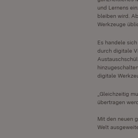
und Lernens ein
bleiben wird. Ab
Werkzeuge üblic
Es handele sich
durch digitale 
Austauschschüle
hinzugeschalten
digitale Werkze
„Gleichzeitig m
übertragen werd
Mit den neuen g
Welt ausgeweitet