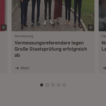
Vermessung
Fa
Vermessungsreferendare legen
N
Große Staatsprüfung erfolgreich
L
ab
Mehr
Zu Kachel: 0
Zu Kachel: 3
Zu Kachel: 6
Zu Kachel: 9
Zu Kachel: 12