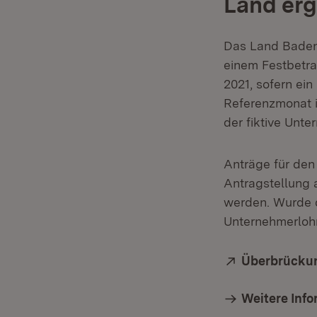
Land erg
Das Land Baden
einem Festbetra
2021, sofern ei
Referenzmonat im
der fiktive Unt
Anträge für den
Antragstellung a
werden. Wurde di
Unternehmerlohn
Extern:
Überbrückun
Weitere Inf