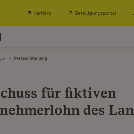
Extern:
Karriere
(Öffnet in neuem Fenster)
Extern:
Beteiligungsportal
(Öffnet
ngen
Pressemitteilung
chuss für fiktiven
nehmerlohn des Lan