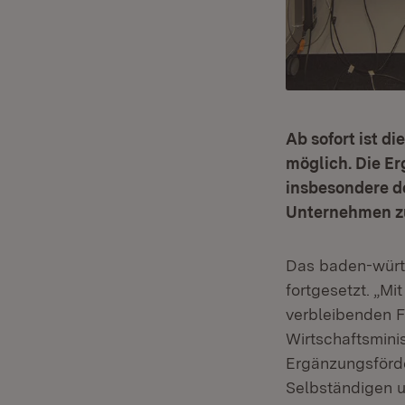
Ab sofort ist d
möglich. Die E
insbesondere d
Unternehmen z
Das baden-württ
fortgesetzt. „Mi
verbleibenden F
Wirtschaftsminis
Ergänzungsförd
Selbständigen u