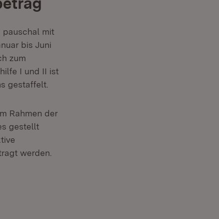
betrag
 pauschal mit
nuar bis Juni
ich zum
fe I und II ist
 gestaffelt.
 im Rahmen der
s gestellt
tive
tragt werden.
 in neuem Fenster)