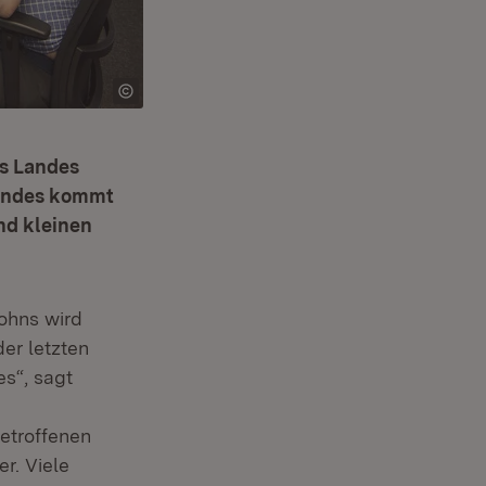
es Landes
Bundes kommt
nd kleinen
ohns wird
der letzten
 neuem Fenster)
s“, sagt
etroffenen
r. Viele