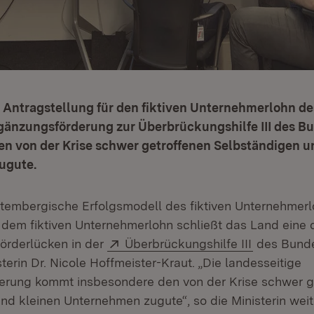
ie Antragstellung für den fiktiven Unternehmerlohn d
rgänzungsförderung zur Überbrückungshilfe III des 
en von der Krise schwer getroffenen Selbständigen u
ugute.
embergische Erfolgsmodell des fiktiven Unternehmerl
t dem fiktiven Unternehmerlohn schließt das Land eine 
Extern:
(Öffnet in
örderlücken in der
Überbrückungshilfe III
des Bunde
terin Dr. Nicole Hoffmeister-Kraut. „Die landesseitige
erung kommt insbesondere den von der Krise schwer g
nd kleinen Unternehmen zugute“, so die Ministerin weite