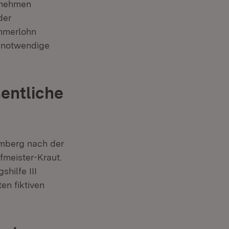
rnehmen
der
ehmerlohn
e notwendige
entliche
emberg nach der
fmeister-Kraut.
hilfe III
en fiktiven