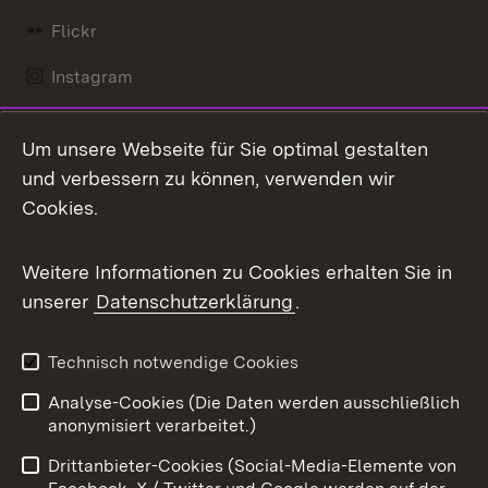
Flickr
Instagram
LinkedIn
Um unsere Webseite für Sie optimal gestalten
Mastodon
und verbessern zu können, verwenden wir
Cookies.
Messenger
Social Wall
Weitere Informationen zu Cookies erhalten Sie in
unserer
Datenschutzerklärung
.
X / Twitter
Youtube
Technisch notwendige Cookies
Analyse-Cookies (Die Daten werden ausschließlich
Zum 
anonymisiert verarbeitet.)
Impressum
Kontakt
Drittanbieter-Cookies (Social-Media-Elemente von
Benutzungshinweise
Barrierefreiheit