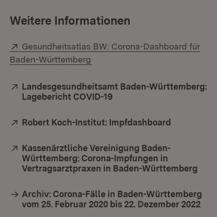
Weitere Informationen
Extern:
Gesundheitsatlas BW: Corona-Dashboard für
(Öffnet in neuem Fenster)
Baden-Württemberg
Extern:
Landesgesundheitsamt Baden-Württemberg:
Lagebericht COVID-19
(Öffnet in neuem Fenster
Extern:
Robert Koch-Institut: Impfdashboard
(Öffnet in
Extern:
Kassenärztliche Vereinigung Baden-
Württemberg: Corona-Impfungen in
Vertragsarztpraxen in Baden-Württemberg
(Öff
Archiv: Corona-Fälle in Baden-Württemberg
vom 25. Februar 2020 bis 22. Dezember 2022