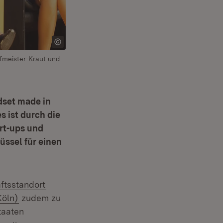
ffmeister-Kraut und
dset made in
 ist durch die
rt-ups und
üssel für einen
ftsstandort
(Öffnet in neuem Fenster)
Köln)
zudem zu
taaten