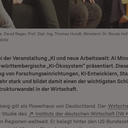
s: David Reger, Prof. Dipl.-Ing. Thomas Hundt, Ministerin Dr. Nicole Ho
ölzle
i der Veranstaltung „KI und neue Arbeitswelt: AI Min
württembergische „KI-Ökosystem“ präsentiert. Dieses
g von Forschungseinrichtungen, KI-Entwicklern, Sta
r stark und bildet damit einen der wichtigsten Schl
trukturwandel in der Wirtschaft.
erg gilt als Powerhaus von Deutschland. Der
Wirtscha
Extern:
r Studie des
Instituts der deutschen Wirtschaft (IW 
en Regionen weltweit. Er belegt hinter den US-Bundess