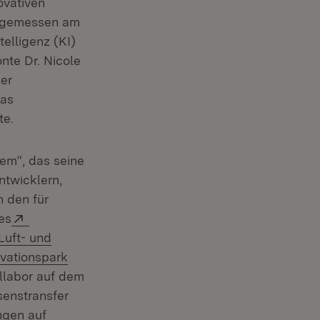
ovativen
, gemessen am
telligenz (KI)
nte Dr. Nicole
der
das
te.
em“, das seine
ntwicklern,
n den für
ffnet in neuem Fenster)
Extern:
des
euem Fenster)
Extern:
Luft- und
rn:
vationspark
allabor auf dem
senstransfer
ngen auf