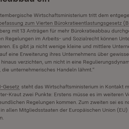
embergische Wirtschaftsministerium tritt dem entgeg
efassung zum Vierten Bürokratieentlastungsgesetz (B
rg mit 13 Anträgen für mehr Bürokratieabbau durchge
en Regelungen im Arbeits- und Sozialrecht können Unt
eren. Es gibt ja nicht wenige kleine und mittlere Unter
 auf eine Erweiterung ihres Unternehmens über gewisse
hinaus verzichten, um nicht in eine Regulierungsdynam
, die unternehmerisches Handeln lähmt.“
xtern:
(Öffnet in neuem Fenster)
I-Gesetz
steht das Wirtschaftsministerium in Kontakt 
ster-Kraut zwei Punkte: Erstens müsse es im weiteren V
eundlichen Regelungen kommen. Zum zweiten sei es n
in allen Mitgliedsstaaten der Europäischen Union (EU) 
n.