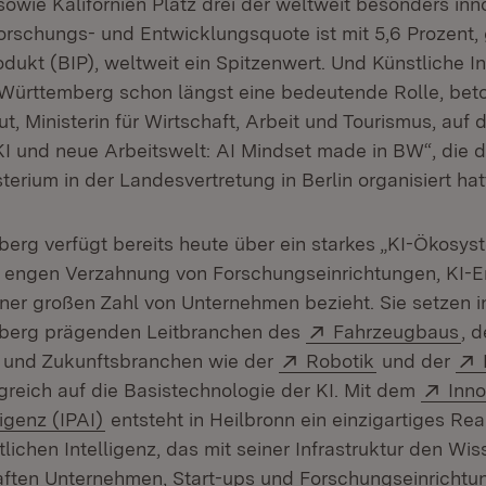
owie Kalifornien Platz drei der weltweit besonders inn
orschungs- und Entwicklungsquote ist mit 5,6 Prozent
dukt (BIP), weltweit ein Spitzenwert. Und Künstliche In
-Württemberg schon längst eine bedeutende Rolle, beto
t, Ministerin für Wirtschaft, Arbeit und Tourismus, auf 
KI und neue Arbeitswelt: AI Mindset made in BW“, die 
terium in der Landesvertretung in Berlin organisiert hat
rg verfügt bereits heute über ein starkes „KI-Ökosyst
r engen Verzahnung von Forschungseinrichtungen, KI-E
iner großen Zahl von Unternehmen bezieht. Sie setzen i
Extern:
(Ö
erg prägenden Leitbranchen des
Fahrzeugbaus
, 
(Öffnet in neuem Fenster)
Extern:
(Öffnet in n
und Zukunftsbranchen wie der
Robotik
und der
et in neuem Fenster)
Exte
greich auf die Basistechnologie der KI. Mit dem
Inno
(Öffnet in neuem Fenster)
ligenz (IPAI)
entsteht in Heilbronn ein einzigartiges Re
lichen Intelligenz, das mit seiner Infrastruktur den Wis
ften Unternehmen, Start-ups und Forschungseinrichtu