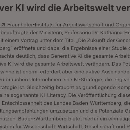
ver KI wird die Arbeitswelt ve
Extern:
Fraunhofer-Instituts für Arbeitswirtschaft und Organ
eauftragte der Ministerin, Professorin Dr. Katharina Höl
t einem Vortrag unter dem Titel „Die Zukunft der Genera
rg“ eröffnete und dabei die Ergebnisse einer Studie 
 machte deutlich, dass Generative KI die gesamte Arbei
ive KI wird die gesamte Arbeitswelt verändern. Das Pot
ewinne ist enorm, erfordert aber eine aktive Auseinande
 brauchen Unternehmen eine KI-Strategie, die eng ver
ategie ist. Gleichzeitig braucht es grundlegende Kom
eine sogenannte KI-Literacy. Die Veröffentlichung diese
ie Entschlossenheit des Landes Baden-Württemberg, die
lungsempfehlungen umzusetzen und die Potenziale Gen
nutzen. Baden-Württemberg bietet hierfür ein einmalige
stem für Wissenschaft, Wirtschaft, Gesellschaft und Po