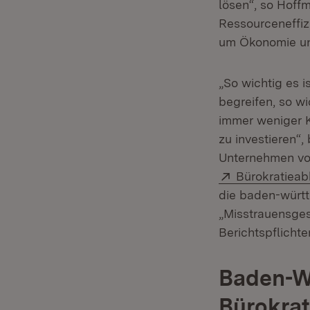
lösen“, so Hoffm
Ressourceneffi
um Ökonomie und
„So wichtig es i
begreifen, so w
immer weniger K
zu investieren“,
Unternehmen von
Extern:
Bürokratiea
die baden-württ
„Misstrauensges
Berichtspflichten
Baden-Wü
Bürokrat