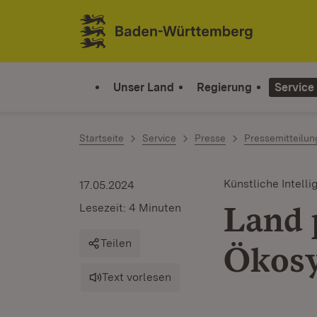
Zum Inhalt springen
Link zur Startseite
Unser Land
Regierung
Service
Startseite
Service
Presse
Pressemitteilu
Künstliche Intelli
17.05.2024
Land 
Lesezeit: 4 Minuten
Teilen
Ökosy
Text vorlesen