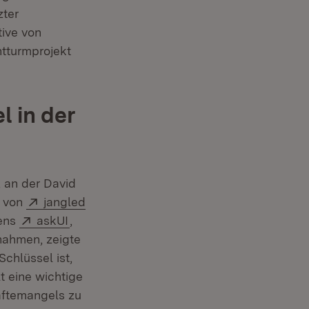
zter
tive von
htturmprojekt
l in der
, an der David
Extern:
r von
jangled
Extern:
(Öffnet in neuem Fenster)
mens
askUI
,
lnahmen, zeigte
chlüssel ist,
t eine wichtige
äftemangels zu