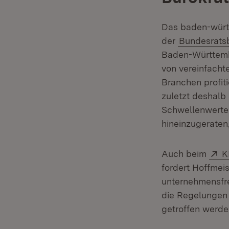
Das baden-württ
der
Bundesratsb
Baden-Württembe
von vereinfacht
Branchen profiti
zuletzt deshalb
Schwellenwerte 
hineinzugeraten
E
Auch beim
K
fordert Hoffmei
unternehmensfr
die Regelungen 
getroffen werde