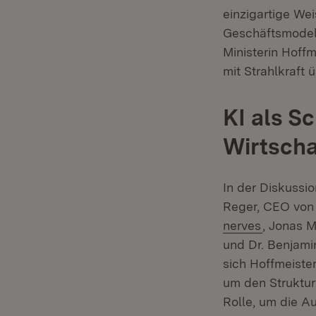
einzigartige We
Geschäftsmodelle
Ministerin Hoffm
mit Strahlkraft 
KI als S
Wirtscha
In der Diskussi
Reger, CEO vo
(Öffnet i
nerves
, Jonas 
und Dr. Benjamin
sich Hoffmeister
um den Strukturw
Rolle, um die 