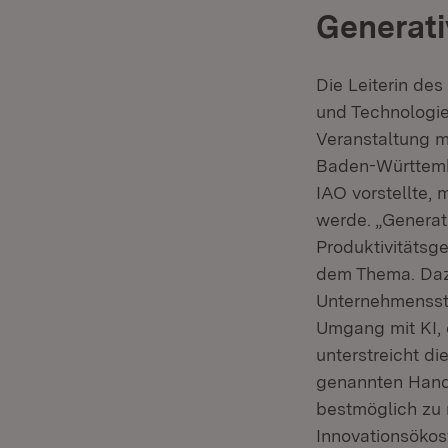
Generati
Die Leiterin des
und Technologieb
Veranstaltung mi
Baden-Württembe
IAO vorstellte,
werde. „Generat
Produktivitätsg
dem Thema. Dazu
Unternehmensstr
Umgang mit KI, 
unterstreicht d
genannten Hand
bestmöglich zu 
Innovationsökosy