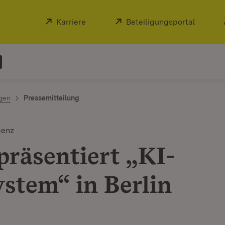
Extern:
Karriere
(Öffnet in neuem Fenster)
Extern:
Beteiligungsportal
(Öffnet
ngen
Pressemitteilung
genz
präsentiert „KI-
stem“ in Berlin