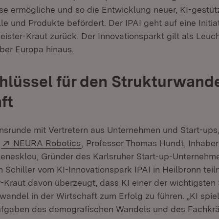
ise ermögliche und so die Entwicklung neuer, KI-gestüt
 und Produkte befördert. Der IPAI geht auf eine Initia
eister-Kraut zurück. Der Innovationsparkt gilt als Leuc
über Europa hinaus.
chlüssel für den Strukturwande
ft
onsrunde mit Vertretern aus Unternehmen und Start-ups
Extern:
(Öffnet in neuem Fenster)
n
NEURA Robotics
, Professor Thomas Hundt, Inhabe
n neuem Fenster)
Menesklou, Gründer des Karlsruher Start-up-Unterneh
 Schiller vom KI-Innovationspark IPAI in Heilbronn tei
-Kraut davon überzeugt, dass KI einer der wichtigsten S
andel in der Wirtschaft zum Erfolg zu führen. „KI spiel
Aufgaben des demografischen Wandels und des Fachkr