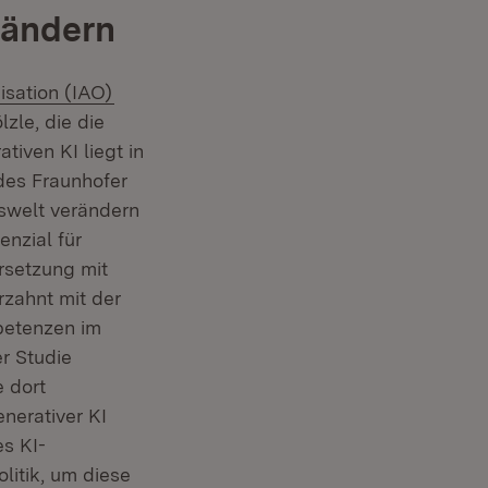
rändern
(Öffnet in neuem Fenster)
isation (IAO)
zle, die die
tiven KI liegt in
des Fraunhofer
tswelt verändern
enzial für
rsetzung mit
zahnt mit der
petenzen im
r Studie
 dort
erativer KI
s KI-
litik, um diese