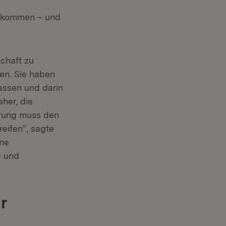
zukommen – und
schaft zu
en. Sie haben
 in neuem Fenster)
assen und darin
aher, die
erung muss den
eifen“, sagte
ine
- und
r