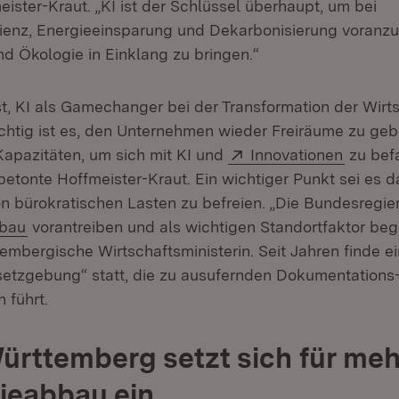
eister-Kraut. „KI ist der Schlüssel überhaupt, um bei
zienz, Energieeinsparung und Dekarbonisierung voran
 Ökologie in Einklang zu bringen.“
st, KI als Gamechanger bei der Transformation der Wirt
ichtig ist es, den Unternehmen wieder Freiräume zu geb
Extern:
(Öffnet
apazitäten, um sich mit KI und
Innovationen
zu bef
 betonte Hoffmeister-Kraut. Ein wichtiger Punkt sei es d
 bürokratischen Lasten zu befreien. „Die Bundesregi
(Öffnet in neuem Fenster)
bbau
vorantreiben und als wichtigen Standortfaktor begr
embergische Wirtschaftsministerin. Seit Jahren finde e
etzgebung“ statt, die zu ausufernden Dokumentations
 führt.
rttemberg setzt sich für meh
ieabbau ein