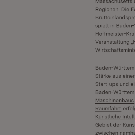
Massachusetts s
Regionen. Die F
Bruttoinlandspro
spielt in Baden
Hoffmeister-Krau
Veranstaltung „
Wirtschaftsminis
Baden-Württembe
Stärke aus eine
Start-ups und e
Baden-Württemb
Maschinenbaus
(Öffn
Raumfahrt
erfol
Künstliche Intel
Gebiet der Künst
zwischen namha