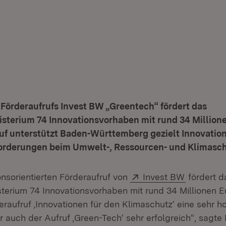
Förderaufrufs Invest BW „Greentech“ fördert das
sterium 74 Innovationsvorhaben mit rund 34 Millione
uf unterstützt Baden-Württemberg gezielt Innovatio
forderungen beim Umwelt-, Ressourcen- und Klimasch
Extern:
(Öffnet i
onsorientierten Förderaufruf von
Invest BW
fördert d
sterium 74 Innovationsvorhaben mit rund 34 Millionen 
eraufruf ‚Innovationen für den Klimaschutz‘ eine sehr 
r auch der Aufruf ‚Green-Tech‘ sehr erfolgreich“, sagte 