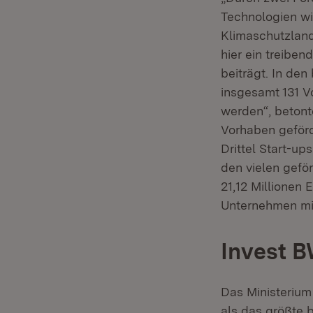
Technologien wi
Klimaschutzland
hier ein treiben
beiträgt. In den
insgesamt 131 V
werden“, betont
Vorhaben geförd
Drittel Start-up
den vielen gefö
21,12 Millionen 
Unternehmen mit
Invest 
Das Ministerium
als das größte 