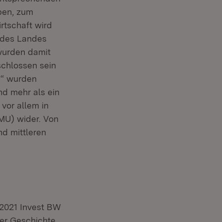
ben, zum
rtschaft wird
e des Landes
 wurden damit
schlossen sein
h“ wurden
nd mehr als ein
 vor allem in
MU) wider. Von
nd mittleren
 2021 Invest BW
der Geschichte