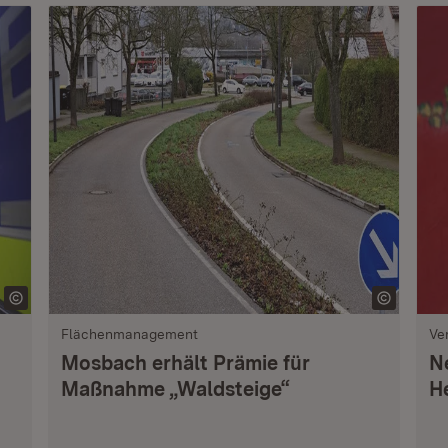
Flächenmanagement
Ve
Mosbach erhält Prämie für
N
Maßnahme „Waldsteige“
H