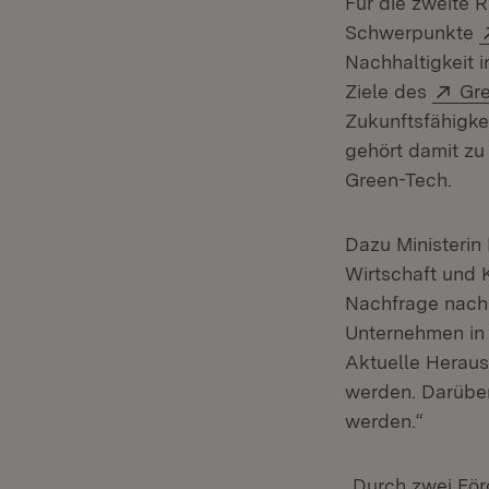
Für die zweite 
Schwerpunkte
Nachhaltigkeit 
Ext
Ziele des
Gr
Zukunftsfähigke
gehört damit zu
Green-Tech.
Dazu Ministerin 
Wirtschaft und 
Nachfrage nach 
Unternehmen in
Aktuelle Heraus
werden. Darüber
werden.“
„Durch zwei För