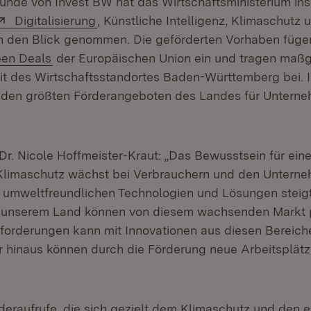
Runde von Invest BW hat das Wirtschaftsministerium in
Extern:
(Öffnet in neuem Fenster)
Digitalisierung
, Künstliche Intelligenz, Klimaschutz 
in den Blick genommen. Die geförderten Vorhaben fügen
ern:
(Öffnet in neuem Fenster)
een Deals
der Europäischen Union ein und tragen maßg
it des Wirtschaftsstandortes Baden-Württemberg bei. 
 den größten Förderangeboten des Landes für Unterne
Dr. Nicole Hoffmeister-Kraut: „Das Bewusstsein für ein
Klimaschutz wächst bei Verbrauchern und den Unterne
umweltfreundlichen Technologien und Lösungen steigt
 unserem Land können von diesem wachsenden Markt pr
forderungen kann mit Innovationen aus diesen Bereic
 hinaus können durch die Förderung neue Arbeitsplät
deraufrufe, die sich gezielt dem Klimaschutz und den