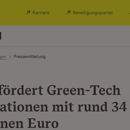
Extern:
Karriere
(Öffnet in neuem Fenster)
Extern:
Beteiligungsportal
(Öffnet
ngen
Pressemitteilung
fördert Green-Tech
ationen mit rund 34
onen Euro