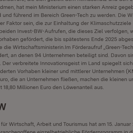
dmen, hat mein Ministerium einen starken Anreiz gege
 und führend im Bereich Green-Tech zu werden. Die Wi
der Faktor sein, die zur Einhaltung der Klimaschutzziel
 beiden Invest-BW-Aufrufen, die dieses Ziel verfolgen,
orhaben gefördert, die bis spätestens Ende 2025 abge
e die Wirtschaftsministerin.Im Förderaufruf „Green-Tec
ert, an denen 94 Unternehmen beteiligt sind. Davon si
s. Der verbreitete Innovationsgeist im Land spiegelt sich
rderten Vorhaben kleiner und mittlerer Unternehmen (K
Euro, die an Unternehmen fließen, machen die kleinen u
 18,80 Millionen Euro den Löwenanteil aus.
BW
 für Wirtschaft, Arbeit und Tourismus hat am 15. Januar
branchenoffene einzelbetriebliche Förderprogramm in 