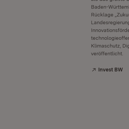
Baden-Württember
Rücklage „Zukun
Landesregierung
Innovationsförd
technologieoffe
Klimaschutz, Dig
veröffentlicht.
Extern:
Invest BW
(Ö