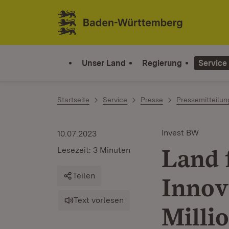
Zum Inhalt springen
Link zur Startseite
Unser Land
Regierung
Service
Startseite
Service
Presse
Pressemitteilu
Invest BW
10.07.2023
Land 
Lesezeit: 3 Minuten
Teilen
Innov
Text vorlesen
Milli