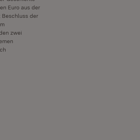
nen Euro aus der
t Beschluss der
em
rden zwei
hemen
ech