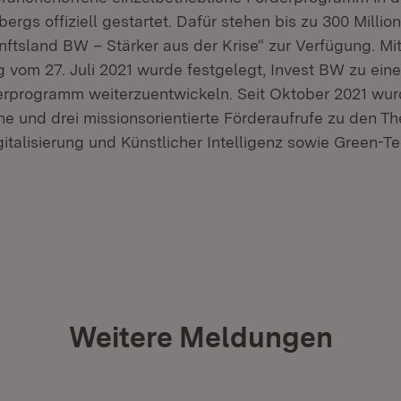
gs offiziell gestartet. Dafür stehen bis zu 300 Millio
ftsland BW – Stärker aus der Krise“ zur Verfügung. Mi
 vom 27. Juli 2021 wurde festgelegt, Invest BW zu ein
erprogramm weiterzuentwickeln. Seit Oktober 2021 wu
ne und drei missionsorientierte Förderaufrufe zu den T
italisierung und Künstlicher Intelligenz sowie Green-T
ffnet in neuem Fenster)
Weitere Meldungen