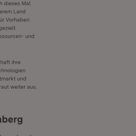
ch dieses Mal
nserem Land
für Vorhaben
gezielt
essourcen- und
aft ihre
echnologien
itmarkt und
raut weiter aus.
mberg