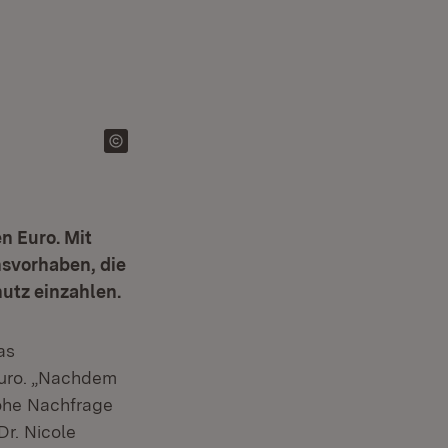
n Euro. Mit
nsvorhaben, die
utz einzahlen.
n neuem Fenster)
as
Euro. „Nachdem
hohe Nachfrage
Dr. Nicole