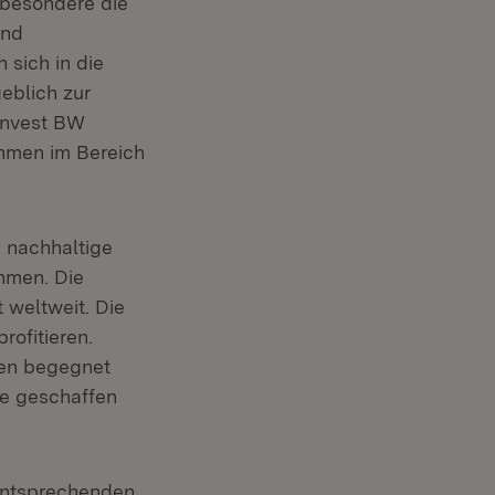
sbesondere die
und
 sich in die
eblich zur
Invest BW
hmen im Bereich
e nachhaltige
hmen. Die
 weltweit. Die
ofitieren.
hen begegnet
ze geschaffen
 entsprechenden