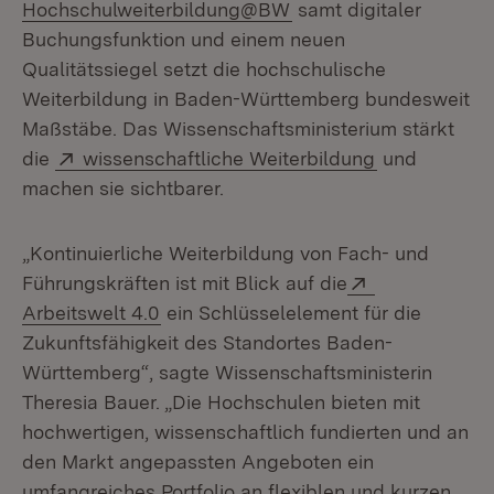
(Öffnet in neuem Fenst
Hochschulweiterbildung@BW
samt digitaler
Buchungsfunktion und einem neuen
Qualitätssiegel setzt die hochschulische
Weiterbildung in Baden-Württemberg bundesweit
Maßstäbe. Das Wissenschaftsministerium stärkt
Extern:
(Öffnet in n
die
wissenschaftliche Weiterbildung
und
machen sie sichtbarer.
„Kontinuierliche Weiterbildung von Fach- und
Extern:
Führungskräften ist mit Blick auf die
(Öffnet in neuem Fenster)
Arbeitswelt 4.0
ein Schlüsselelement für die
Zukunftsfähigkeit des Standortes Baden-
Württemberg“, sagte Wissenschaftsministerin
Theresia Bauer. „Die Hochschulen bieten mit
hochwertigen, wissenschaftlich fundierten und an
den Markt angepassten Angeboten ein
umfangreiches Portfolio an flexiblen und kurzen