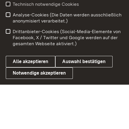
Youtube
Technisch notwendige Cookies
Analyse-Cookies (Die Daten werden ausschließlich
Zum 
anonymisiert verarbeitet.)
Impressum
Kontakt
Drittanbieter-Cookies (Social-Media-Elemente von
Benutzungshinweise
Barrierefreiheit
Facebook, X / Twitter und Google werden auf der
gesamten Webseite aktiviert.)
Datenschutz
Cookies
Alle akzeptieren
Auswahl bestätigen
Notwendige akzeptieren
Link zum Landesportal