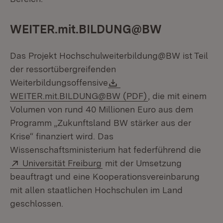
WEITER.mit.BILDUNG@BW
Das Projekt Hochschulweiterbildung@BW ist Teil
der ressortübergreifenden
Download:
Weiterbildungsoffensive
(Öffnet in neuem F
WEITER.mit.BILDUNG@BW (PDF)
, die mit einem
Volumen von rund 40 Millionen Euro aus dem
Programm „Zukunftsland BW stärker aus der
Krise“ finanziert wird. Das
Wissenschaftsministerium hat federführend die
Extern:
(Öffnet in neuem Fenster)
Universität Freiburg
mit der Umsetzung
beauftragt und eine Kooperationsvereinbarung
mit allen staatlichen Hochschulen im Land
geschlossen.