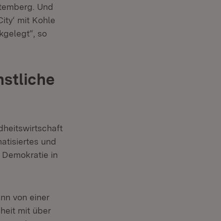
ttemberg. Und
ity‘ mit Kohle
kgelegt“, so
stliche
heitswirtschaft
atisiertes und
 Demokratie in
nn von einer
eit mit über