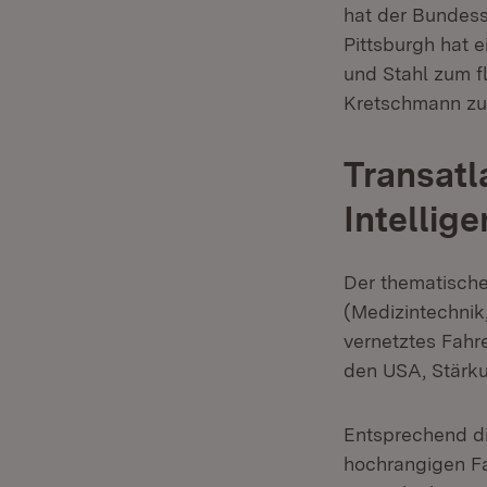
hat der Bundess
Pittsburgh hat e
und Stahl zum f
Kretschmann zum
Transatl
Intellig
Der thematische
(Medizintechnik,
vernetztes Fahr
den USA, Stärk
Entsprechend di
hochrangigen Fa