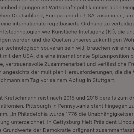
nbedingungen ist Wirtschaftspolitik immer auch Geopol
ehen Deutschland, Europa und die USA zusammen, um F
ine internationale regelbasierte Ordnung zu verteidige
ftstechnologien wie Künstliche Intelligenz (KI), die u
gen werden und die Quellen unseres zukünftigen Wohl
r technologisch souverän sein will, brauchen wir eine
mit den USA, die eine internationale Spitzenposition b
e, vertrauensvolle Zusammenarbeit und verlässliche F
ch angesichts der multiplen Herausforderungen, die die
tschmann am Tag vor seinem Abflug in Stuttgart.
t Kretschmann reist nach 2015 und 2018 bereits zum dri
lifornien. Pittsburgh in Pennsylvania steht hingegen z
m. „In Philadelphia wurde 1776 die Unabhängigkeitse
ung unterzeichnet. In Gettysburg hielt Präsident Lincol
ie Grundwerte der Demokratie prägnant zusammenfasst.