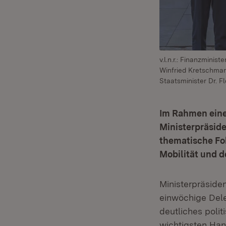
v.l.n.r.: Finanzminis
Winfried Kretschman
Staatsminister Dr. F
Im Rahmen eine
Ministerpräsid
thematische Fok
Mobilität und d
Ministerpräside
einwöchige Dele
deutliches polit
wichtigsten Han