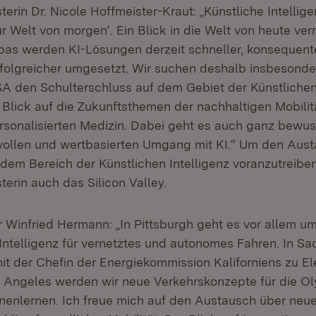
terin Dr. Nicole Hoffmeister-Kraut: „Künstliche Intellige
ur Welt von morgen‘. Ein Blick in die Welt von heute ver
as werden KI-Lösungen derzeit schneller, konsequent
erfolgreicher umgesetzt. Wir suchen deshalb insbesond
A den Schulterschluss auf dem Gebiet der Künstlichen 
t Blick auf die Zukunftsthemen der nachhaltigen Mobilit
personalisierten Medizin. Dabei geht es auch ganz bewu
ollen und wertbasierten Umgang mit KI.“ Um den Aust
dem Bereich der Künstlichen Intelligenz voranzutreiben
terin auch das Silicon Valley.
r Winfried Hermann: „In Pittsburgh geht es vor allem u
 Intelligenz für vernetztes und autonomes Fahren. In Sa
it der Chefin der Energiekommission Kaliforniens zu El
os Angeles werden wir neue Verkehrskonzepte für die O
nenlernen. Ich freue mich auf den Austausch über neu