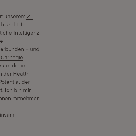
Extern:
it unserem
h and Life
iche Intelligenz
ke
 verbunden – und
Extern:
Carnegie
ure, die in
n der Health
otential der
 Ich bin mir
tionen mitnehmen
einsam