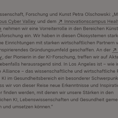
Wissenschaft, Forschung und Kunst Petra Olschowski: „M
(Öffnet in neuem Fenster)
Extern:
pus Cyber Valley
und dem
Innovationscampus Healt
(Öffnet in neuem Fenster)
e
nehmen wir eine Vorreiterrolle in den Bereichen Künstl
forschung ein. Wir haben in diesen Ökosystemen star
he Einrichtungen mit starken wirtschaftlichen Partnern
inspirierendes Gründungsumfeld geschaffen. An der
(Öffnet in neuem Fenster)
y
, der Pionierin in der KI-Forschung, treffen wir auf Akte
ebenfalls herausragend sind. In Los Angeles ist – wie i
 Alliance – das wissenschaftliche und wirtschaftliche P
I im Gesundheitsbereich ein besonderer Schwerpunkt.
ass wir von dieser Reise neue Erkenntnisse und Inspira
r finden werden, mit denen wir unsere Stärken in den
ichen KI, Lebenswissenschaften und Gesundheit gem
n und umsetzen können.“