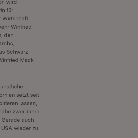
on wird
in für
 Wirtschaft,
kehr Winfried
n, den
Krebs,
eas Schwarz
Winfried Mack
Künstliche
rnien setzt seit
irieren lassen,
 habe zwei Jahre
. Gerade auch
n USA wieder zu