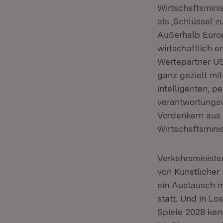
Wirtschaftsminis
als ‚Schlüssel z
Außerhalb Europ
wirtschaftlich 
Wertepartner US
ganz gezielt mi
intelligenten, 
verantwortungsv
Vordenkern aus 
Wirtschaftsminis
Verkehrsministe
von Künstlicher
ein Austausch m
statt. Und in L
Spiele 2028 ken