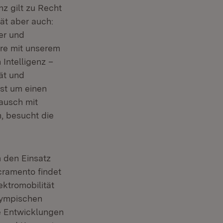
nz gilt zu Recht
rät aber auch:
er und
ere mit unserem
Intelligenz –
ät und
sst um einen
ausch mit
, besucht die
m den Einsatz
cramento findet
ektromobilität
lympischen
e Entwicklungen