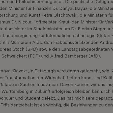
nen und Teilnehmern begleitet. Die politische Delegati
den Minister für Finanzen Dr. Danyal Bayaz, die Minister
rschung und Kunst Petra Olschowski, die Ministerin für
smus Dr. Nicole Hoffmeister-Kraut, den Minister für Ver
aatsminister im Staatsministerium Dr. Florian Stegman
r Landesregierung für Informationstechnologie Stefan 
entin Muhterem Aras, den Fraktionsvorsitzenden Andr
dreas Stoch (SPD) sowie den Landtagsabgeordneten 
ik Schweickert (FDP) und Alfred Bamberger (AfD).
anyal Bayaz: „In Pittsburgh wird daran geforscht, wie 
der Transformation der Wirtschaft helfen kann. Und Kalifo
stäbe in Sachen Innovation. Davon können wir uns insp
Württemberg in Zukunft erfolgreich bleiben kann. Ich
Schüler und Student gelebt. Das hat mich sehr geprägt
Präsidentschaft ist es wichtig, die Beziehungen zu de