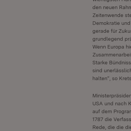
den neuen Rahme
Zeitenwende st
Demokratie und e
gerade für Zukun
grundlegend prä
Wenn Europa hie
Zusammenarbeit 
Starke Bündniss
sind unerlässli
halten“, so Kre
Ministerpräsiden
USA und nach Ka
auf dem Program
1787 die Verfass
Rede, die die d