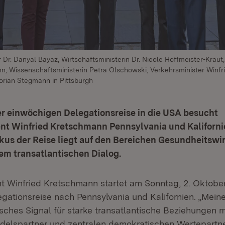
ter Dr. Danyal Bayaz, Wirtschaftsministerin Dr. Nicole Hoffmeister-Kraut
n, Wissenschaftsministerin Petra Olschowski, Verkehrsminister Winf
lorian Stegmann in Pittsburgh
r einwöchigen Delegationsreise in die USA besucht
ent Winfried Kretschmann Pennsylvania und Kaliforni
us der Reise liegt auf den Bereichen Gesundheitswir
em transatlantischen Dialog.
nt Winfried Kretschmann startet am Sonntag, 2. Oktober
gationsreise nach Pennsylvania und Kalifornien. „Meine 
isches Signal für starke transatlantische Beziehungen 
delspartner und zentralen demokratischen Wertepartner