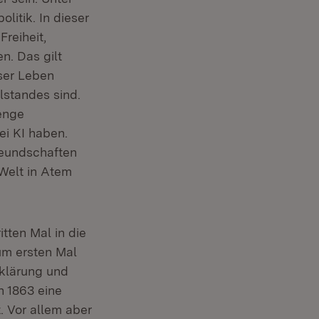
itik. In dieser
reiheit,
n. Das gilt
nser Leben
standes sind.
 enge
ei KI haben.
reundschaften
 Welt in Atem
tten Mal in die
um ersten Mal
rklärung und
n 1863 eine
 Vor allem aber