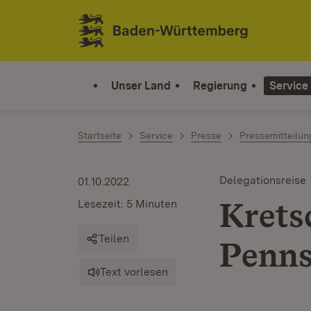
Zum Inhalt springen
Link zur Startseite
Unser Land
Regierung
Service
Startseite
Service
Presse
Pressemitteilu
Delegationsreise
01.10.2022
Krets
Lesezeit: 5 Minuten
Teilen
Penns
Text vorlesen