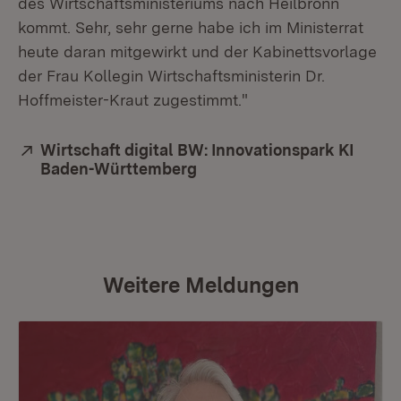
des Wirtschaftsministeriums nach Heilbronn
kommt. Sehr, sehr gerne habe ich im Ministerrat
heute daran mitgewirkt und der Kabinettsvorlage
der Frau Kollegin Wirtschaftsministerin Dr.
Hoffmeister-Kraut zugestimmt."
Extern:
Wirtschaft digital BW: Innovationspark KI
Baden-Württemberg
(Öffnet in neuem Fenster)
Weitere Meldungen