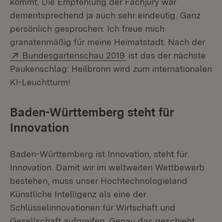
kommt. Die Empfehlung der Fachjury war
dementsprechend ja auch sehr eindeutig. Ganz
persönlich gesprochen: Ich freue mich
granatenmäßig für meine Heimatstadt. Nach der
Extern:
(Öffnet in neuem Fenste
Bundesgartenschau 2019
ist das der nächste
Paukenschlag: Heilbronn wird zum internationalen
KI-Leuchtturm!
Baden-Württemberg steht für
Innovation
Baden-Württemberg ist Innovation, steht für
Innovation. Damit wir im weltweiten Wettbewerb
bestehen, muss unser Hochtechnologieland
Künstliche Intelligenz als eine der
Schlüsselinnovationen für Wirtschaft und
Gesellschaft aufgreifen. Genau das geschieht