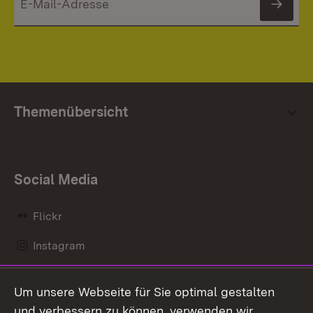
News
Themenübersicht
Social Media
Flickr
Instagram
LinkedIn
Um unsere Webseite für Sie optimal gestalten
Mastodon
und verbessern zu können, verwenden wir