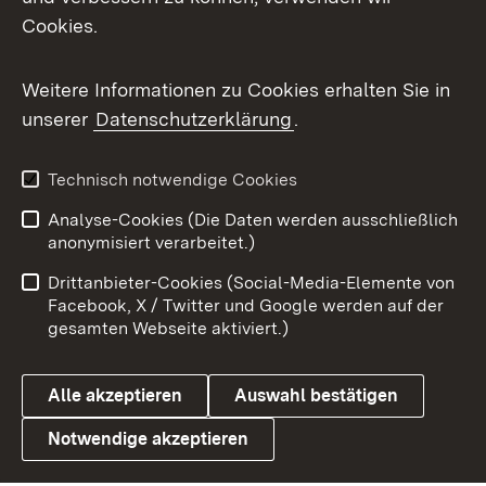
Cookies.
Messenger
Social Wall
Weitere Informationen zu Cookies erhalten Sie in
unserer
Datenschutzerklärung
.
X / Twitter
Youtube
Technisch notwendige Cookies
Analyse-Cookies (Die Daten werden ausschließlich
Zum 
anonymisiert verarbeitet.)
Impressum
Kontakt
Drittanbieter-Cookies (Social-Media-Elemente von
Benutzungshinweise
Barrierefreiheit
Facebook, X / Twitter und Google werden auf der
gesamten Webseite aktiviert.)
Datenschutz
Cookies
Alle akzeptieren
Auswahl bestätigen
Notwendige akzeptieren
Link zum Landesportal