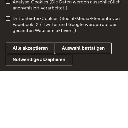
Analyse-Cookies (Die Daten werden ausschließlich
Zum 
anonymisiert verarbeitet.)
Impressum
Kontakt
Drittanbieter-Cookies (Social-Media-Elemente von
Benutzungshinweise
Barrierefreiheit
Facebook, X / Twitter und Google werden auf der
gesamten Webseite aktiviert.)
Datenschutz
Cookies
Alle akzeptieren
Auswahl bestätigen
Notwendige akzeptieren
Link zum Landesportal