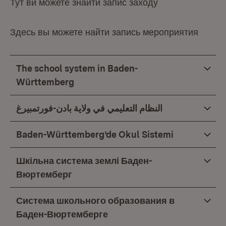
Тут ви можете знайти запис заходу
Здесь вы можете найти запись мероприятия
The school system in Baden-
Württemberg
النظام التعليمي في ولاية بادن-فورتمبيرغ
Baden-Württemberg’de Okul Sistemi
Шкільна система землі Баден-
Вюртемберг
Система школьного образования в
Баден-Вюртемберге