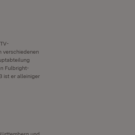
 TV-
 in verschiedenen
auptabteilung
n Fulbright-
ist er alleiniger
Württemberg und