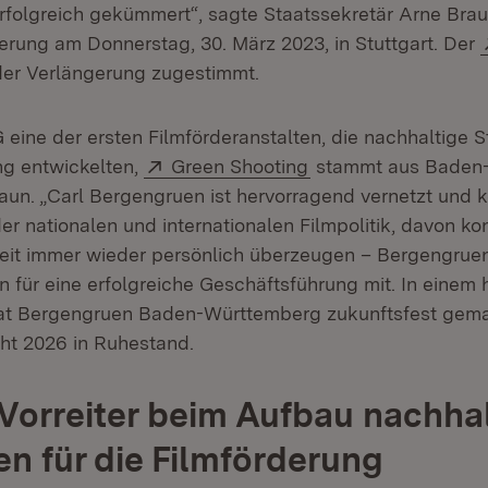
ffnet in neuem Fenster)
rfolgreich gekümmert“, sagte Staatssekretär Arne Brau
erung am Donnerstag, 30. März 2023, in Stuttgart. Der
 in neuem Fenster)
der Verlängerung zugestimmt.
eine der ersten Filmförderanstalten, die nachhaltige S
Extern:
(Öffnet in neuem Fe
ng entwickelten,
Green Shooting
stammt aus Baden-
aun. „Carl Bergengruen ist hervorragend vernetzt und k
er nationalen und internationalen Filmpolitik, davon ko
it immer wieder persönlich überzeugen – Bergengruen 
 für eine erfolgreiche Geschäftsführung mit. In einem h
at Bergengruen Baden-Württemberg zukunftsfest gema
ht 2026 in Ruhestand.
Vorreiter beim Aufbau nachhal
en für die Filmförderung