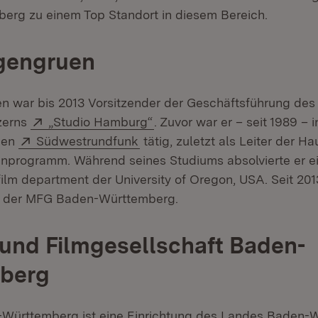
rg zu einem Top Standort in diesem Bereich.
rgengruen
n war bis 2013 Vorsitzender der Geschäftsführung des
Extern:
(Öffnet in neuem Fenster)
zerns
„Studio Hamburg“
. Zuvor war er – seit 1989 –
Extern:
(Öffnet in neuem Fenster)
den
Südwestrundfunk
tätig, zuletzt als Leiter der H
enprogramm. Während seines Studiums absolvierte er ei
lm department der University of Oregon, USA. Seit 2013 
r der MFG Baden-Württemberg.
und Filmgesellschaft Baden-
berg
Württemberg ist eine Einrichtung des Landes Baden-