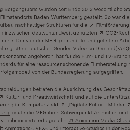
ng Bergengruens wurden seit Ende 2013 wesentliche St
 Filmstandorts Baden-Württemberg gestellt. So war die
Extern:
Aufbau nachhaltiger Strukturen für die
Filmförderung
Extern:
en inzwischen deutschlandweit genutzten
CO2-Rech
anche. Der von der MFG gegründete und geleitete Arbe
 alle großen deutschen Sender, Video on Demand(VoD)
nskonzerne angehören, hat für die Film- und TV-Bran
ndards für eine ressourcenschonende Filmherstellung 
Erfolgsmodell von der Bundesregierung aufgegriffen.
tscheidungen betrafen die Ausrichtung des Geschäfts
in neuem Fenster)
Extern:
(Öffnet in neuem Fenste
Kultur- und Kreativwirtschaft
und auf die Unterstüt
Extern:
(Öffnet in
isierung im Kompetenzfeld
„Digitale Kultur“
. Mit der
(Öffnet in neuem Fenster)
rung
baute die MFG ihren Schwerpunkt Animation und v
Extern:
von ihr initiierte erfolgreiche
Animation Media Clust
 in neuem Fenster)
t Animations-, VFX-, und Interactive-Studios in der R