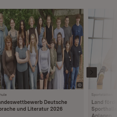
hule
Sportstätten
andeswettbewerb Deutsche
Land förde
prache und Literatur 2026
Sporthalle
Anlagen