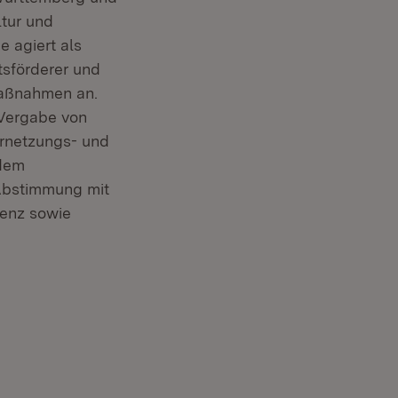
tur und
e agiert als
tsförderer und
maßnahmen an.
 Vergabe von
ernetzungs- und
 dem
 Abstimmung mit
tenz sowie