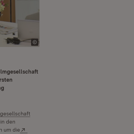
ilmgesellschaft
rsten
ng
gesellschaft
(Öffnet in neuem Fenster)
in den
Extern:
h um die