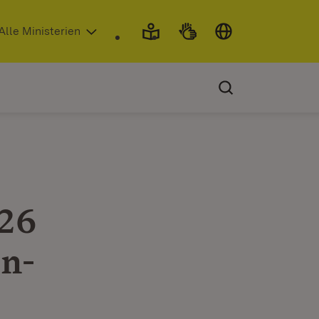
 in neuem Fenster)
Alle Ministerien
026
en-