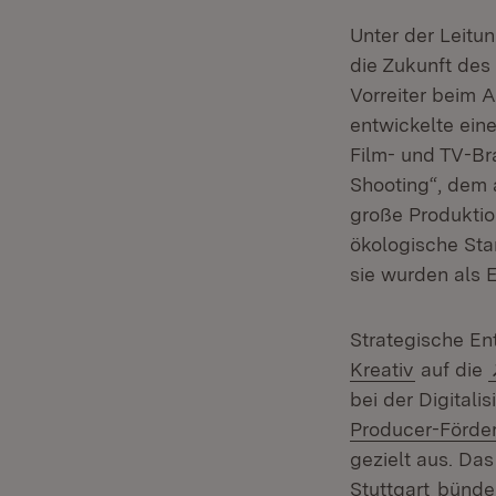
Unter der Leitu
die Zukunft des
Vorreiter beim 
entwickelte ein
Film- und TV-Br
Shooting“, dem
große Produktio
ökologische Sta
sie wurden als 
Strategische En
(Öffnet 
Kreativ
auf die
bei der Digital
Producer-Förde
gezielt aus. Das 
(Öffnet
Stuttgart
bündel