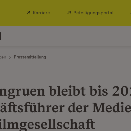
Extern:
Karriere
(Öffnet in neuem Fenster)
Extern:
Beteiligungsportal
(Öffnet
ngen
Pressemitteilung
ngruen bleibt bis 2
äftsführer der Medi
ilmgesellschaft