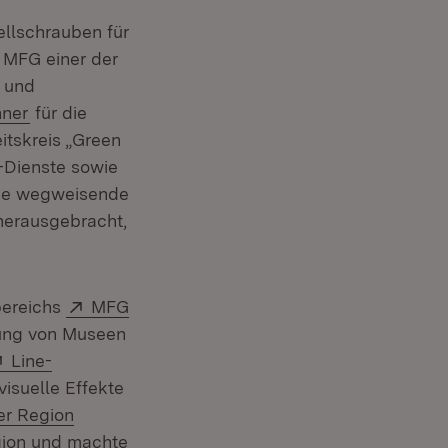
ellschrauben für
 MFG einer der
(Öffnet in neuem Fenster)
und
(Öffnet in neuem Fenster)
ner
für die
itskreis „Green
-Dienste sowie
che wegweisende
herausgebracht,
Extern:
bereichs
MFG
r)
zung von Museen
 neuem Fenster)
Extern:
Line-
isuelle Effekte
er Region
egion und machte