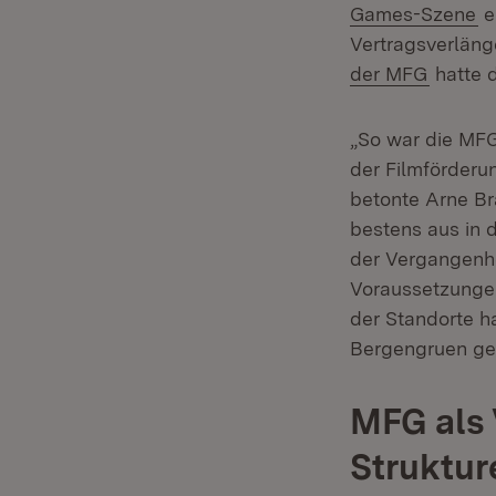
(Ö
Games-Szene
e
Vertragsverläng
(Öffnet
der MFG
hatte 
„So war die MFG 
der Filmförderu
betonte Arne Br
bestens aus in d
der Vergangenhe
Voraussetzungen
der Standorte h
Bergengruen ge
MFG als 
Struktur