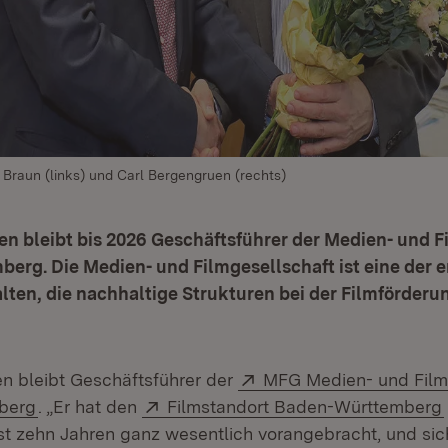
 Braun (links) und Carl Bergengruen (rechts)
n bleibt bis 2026 Geschäftsführer der Medien- und F
rg. Die Medien- und Filmgesellschaft ist eine der e
lten, die nachhaltige Strukturen bei der Filmförderu
Extern:
n bleibt Geschäftsführer der
MFG Medien- und Film
(Öffnet in neuem Fenster)
Extern:
berg
. „Er hat den
Filmstandort Baden-Württemberg
t zehn Jahren ganz wesentlich vorangebracht, und sic