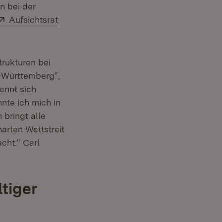
n bei der
Extern:
Aufsichtsrat
trukturen bei
nster)
Württemberg“,
ennt sich
nnte ich mich in
bringt alle
arten Wettstreit
cht.“ Carl
tiger