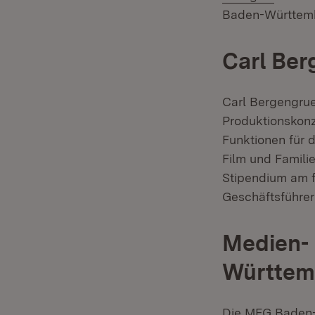
Baden-Württembe
Carl Be
Carl Bergengrue
Produktionskon
Funktionen für 
Film und Famili
Stipendium am fi
Geschäftsführe
Medien- 
Württem
Die MFG Baden-