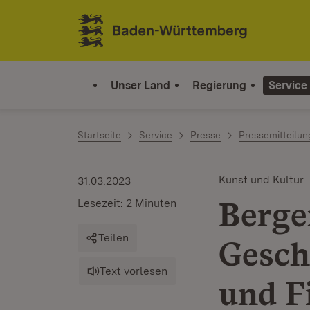
Zum Inhalt springen
Link zur Startseite
Unser Land
Regierung
Service
Startseite
Service
Presse
Pressemitteilu
Kunst und Kultur
31.03.2023
Berge
Lesezeit: 2 Minuten
Teilen
Gesch
Text vorlesen
und F