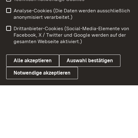
Analyse-Cookies (Die Daten werden ausschließlich
Zum 
anonymisiert verarbeitet.)
Impressum
Kontakt
Drittanbieter-Cookies (Social-Media-Elemente von
Benutzungshinweise
Barrierefreiheit
Facebook, X / Twitter und Google werden auf der
gesamten Webseite aktiviert.)
Datenschutz
Cookies
Alle akzeptieren
Auswahl bestätigen
Notwendige akzeptieren
Link zum Landesportal