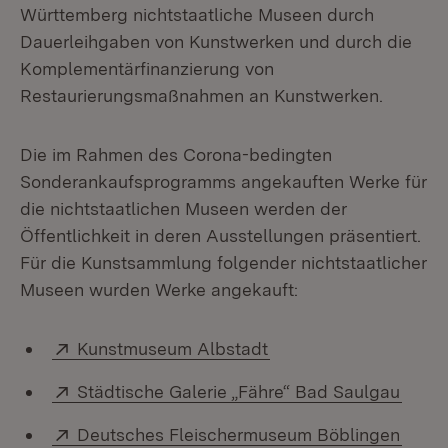
Württemberg nichtstaatliche Museen durch
Dauerleihgaben von Kunstwerken und durch die
Komplementärfinanzierung von
Restaurierungsmaßnahmen an Kunstwerken.
Die im Rahmen des Corona-bedingten
Sonderankaufsprogramms angekauften Werke für
die nichtstaatlichen Museen werden der
Öffentlichkeit in deren Ausstellungen präsentiert.
Für die Kunstsammlung folgender nichtstaatlicher
Museen wurden Werke angekauft:
Extern:
(Öffnet in neuem Fens
Kunstmuseum Albstadt
Extern:
(Öffn
Städtische Galerie „Fähre“ Bad Saulgau
Extern:
(Öffn
Deutsches Fleischermuseum Böblingen