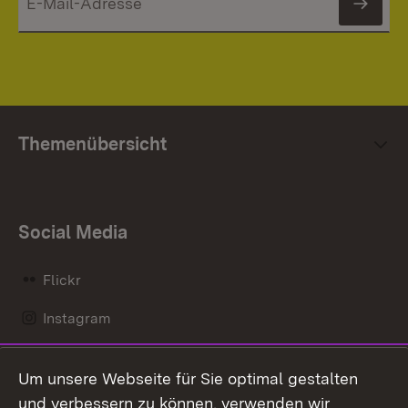
News
Themenübersicht
Social Media
Flickr
Instagram
LinkedIn
Um unsere Webseite für Sie optimal gestalten
Mastodon
und verbessern zu können, verwenden wir