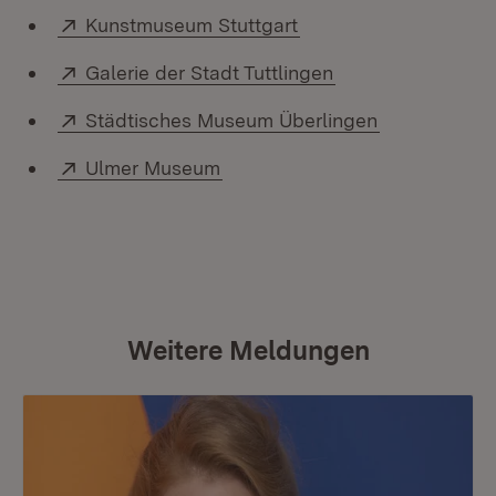
Extern:
(Öffnet in neuem Fens
Kunstmuseum Stuttgart
Extern:
(Öffnet in neuem 
Galerie der Stadt Tuttlingen
Extern:
(Öffnet in n
Städtisches Museum Überlingen
Extern:
(Öffnet in neuem Fenster)
Ulmer Museum
Weitere Meldungen