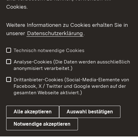
Cookies.
Messenger
Social Wall
Weitere Informationen zu Cookies erhalten Sie in
unserer
Datenschutzerklärung
.
X / Twitter
Youtube
Technisch notwendige Cookies
Analyse-Cookies (Die Daten werden ausschließlich
Zum 
anonymisiert verarbeitet.)
Impressum
Kontakt
Drittanbieter-Cookies (Social-Media-Elemente von
Benutzungshinweise
Barrierefreiheit
Facebook, X / Twitter und Google werden auf der
gesamten Webseite aktiviert.)
Datenschutz
Cookies
Alle akzeptieren
Auswahl bestätigen
Notwendige akzeptieren
Link zum Landesportal