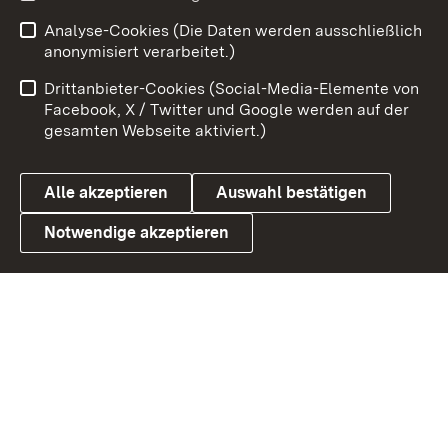
Analyse-Cookies (Die Daten werden ausschließlich
Zum 
anonymisiert verarbeitet.)
Impressum
Kontakt
Drittanbieter-Cookies (Social-Media-Elemente von
Benutzungshinweise
Barrierefreiheit
Facebook, X / Twitter und Google werden auf der
gesamten Webseite aktiviert.)
Datenschutz
Cookies
Alle akzeptieren
Auswahl bestätigen
Notwendige akzeptieren
Link zum Landesportal