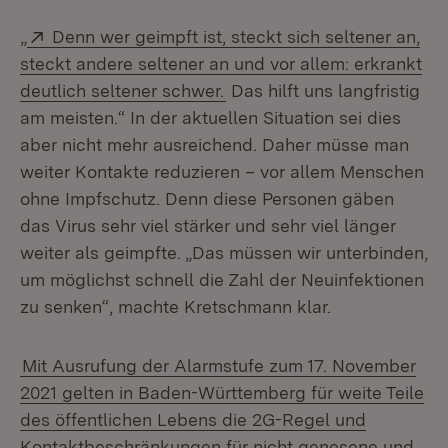
Extern:
„
Denn wer geimpft ist, steckt sich seltener an,
steckt andere seltener an und vor allem: erkrankt
(Öffnet in neuem Fenster)
deutlich seltener schwer.
Das hilft uns langfristig
am meisten.“ In der aktuellen Situation sei dies
aber nicht mehr ausreichend. Daher müsse man
weiter Kontakte reduzieren – vor allem Menschen
ohne Impfschutz. Denn diese Personen gäben
das Virus sehr viel stärker und sehr viel länger
weiter als geimpfte. „Das müssen wir unterbinden,
um möglichst schnell die Zahl der Neuinfektionen
zu senken“, machte Kretschmann klar.
Mit Ausrufung der Alarmstufe zum 17. November
2021 gelten in Baden-Württemberg für weite Teile
des öffentlichen Lebens die 2G-Regel und
Kontaktbeschränkungen für nicht genesene und