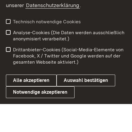
unserer
Datenschutzerklärung
.
X / Twitter
Youtube
Technisch notwendige Cookies
Analyse-Cookies (Die Daten werden ausschließlich
Zum 
anonymisiert verarbeitet.)
Impressum
Kontakt
Drittanbieter-Cookies (Social-Media-Elemente von
Benutzungshinweise
Barrierefreiheit
Facebook, X / Twitter und Google werden auf der
gesamten Webseite aktiviert.)
Datenschutz
Cookies
Alle akzeptieren
Auswahl bestätigen
Notwendige akzeptieren
Link zum Landesportal