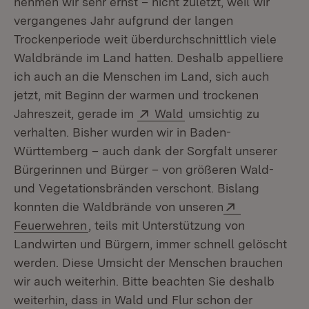
nehmen wir sehr ernst – nicht zuletzt, weil wir
vergangenes Jahr aufgrund der langen
Trockenperiode weit überdurchschnittlich viele
Waldbrände im Land hatten. Deshalb appelliere
ich auch an die Menschen im Land, sich auch
jetzt, mit Beginn der warmen und trockenen
Extern:
(Öffnet in neuem Fens
Jahreszeit, gerade im
Wald
umsichtig zu
verhalten. Bisher wurden wir in Baden-
Württemberg – auch dank der Sorgfalt unserer
Bürgerinnen und Bürger – von größeren Wald-
und Vegetationsbränden verschont. Bislang
Extern:
konnten die Waldbrände von unseren
(Öffnet in neuem Fenster)
Feuerwehren
, teils mit Unterstützung von
Landwirten und Bürgern, immer schnell gelöscht
werden. Diese Umsicht der Menschen brauchen
wir auch weiterhin. Bitte beachten Sie deshalb
weiterhin, dass in Wald und Flur schon der