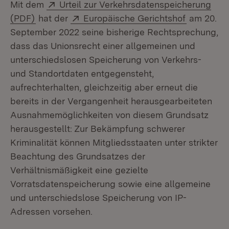
Extern:
Mit dem
Urteil zur Verkehrsdatenspeicherung
(Öffnet in neuem Fenster)
Extern:
(Öffnet in
(PDF)
hat der
Europäische Gerichtshof
am 20.
September 2022 seine bisherige Rechtsprechung,
dass das Unionsrecht einer allgemeinen und
unterschiedslosen Speicherung von Verkehrs-
und Standortdaten entgegensteht,
aufrechterhalten, gleichzeitig aber erneut die
bereits in der Vergangenheit herausgearbeiteten
Ausnahmemöglichkeiten von diesem Grundsatz
herausgestellt: Zur Bekämpfung schwerer
Kriminalität können Mitgliedsstaaten unter strikter
Beachtung des Grundsatzes der
Verhältnismäßigkeit eine gezielte
Vorratsdatenspeicherung sowie eine allgemeine
und unterschiedslose Speicherung von IP-
Adressen vorsehen.