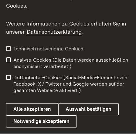
Cookies.
Messenger
Social Wall
Weitere Informationen zu Cookies erhalten Sie in
unserer
Datenschutzerklärung
.
X / Twitter
Youtube
Technisch notwendige Cookies
Analyse-Cookies (Die Daten werden ausschließlich
Zum 
anonymisiert verarbeitet.)
Impressum
Kontakt
Drittanbieter-Cookies (Social-Media-Elemente von
Benutzungshinweise
Barrierefreiheit
Facebook, X / Twitter und Google werden auf der
gesamten Webseite aktiviert.)
Datenschutz
Cookies
Alle akzeptieren
Auswahl bestätigen
Notwendige akzeptieren
Link zum Landesportal