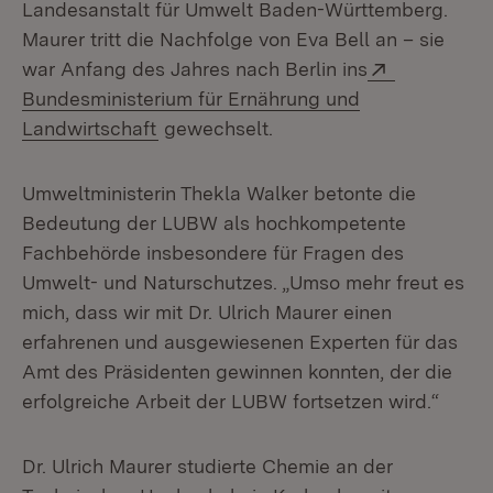
Landesanstalt für Umwelt Baden-Württemberg.
Maurer tritt die Nachfolge von Eva Bell an – sie
Extern:
war Anfang des Jahres nach Berlin ins
Bundesministerium für Ernährung und
(Öffnet in neuem Fenster)
Landwirtschaft
gewechselt.
Umweltministerin Thekla Walker betonte die
Bedeutung der LUBW als hoch­kompetente
Fachbehörde insbesondere für Fragen des
Umwelt- und Natur­schutzes. „Umso mehr freut es
mich, dass wir mit Dr. Ulrich Maurer einen
erfahrenen und ausgewiesenen Experten für das
Amt des Präsidenten gewin­nen konnten, der die
erfolgreiche Arbeit der LUBW fortsetzen wird.“
Dr. Ulrich Maurer studierte Chemie an der