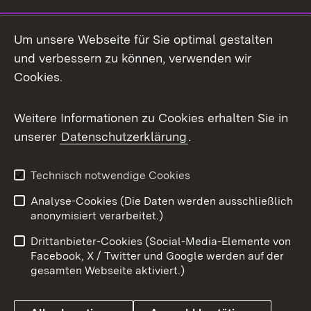
LinkedIn
Um unsere Webseite für Sie optimal gestalten
Mastodon
und verbessern zu können, verwenden wir
Cookies.
Messenger
Social Wall
Weitere Informationen zu Cookies erhalten Sie in
unserer
Datenschutzerklärung
.
X / Twitter
Youtube
Technisch notwendige Cookies
Analyse-Cookies (Die Daten werden ausschließlich
Zum 
anonymisiert verarbeitet.)
Impressum
Kontakt
Drittanbieter-Cookies (Social-Media-Elemente von
Benutzungshinweise
Barrierefreiheit
Facebook, X / Twitter und Google werden auf der
gesamten Webseite aktiviert.)
Datenschutz
Cookies