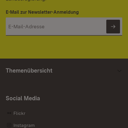
E-Mail zur Newsletter-Anmeldung
News
Themenübersicht
Social Media
Flickr
Instagram