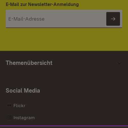
E-Mail zur Newsletter-Anmeldung
News
Themenübersicht
Social Media
Flickr
Instagram