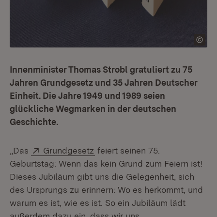
Innenminister Thomas Strobl gratuliert zu 75
Jahren Grundgesetz und 35 Jahren Deutscher
Einheit. Die Jahre 1949 und 1989 seien
glückliche Wegmarken in der deutschen
Geschichte.
Extern:
(Öffnet in neuem Fenster)
„Das
Grundgesetz
feiert seinen 75.
Geburtstag: Wenn das kein Grund zum Feiern ist!
Dieses Jubiläum gibt uns die Gelegenheit, sich
des Ursprungs zu erinnern: Wo es herkommt, und
warum es ist, wie es ist. So ein Jubiläum lädt
außerdem dazu ein, dass wir uns