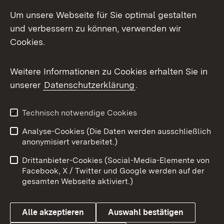
LinkedIn
Um unsere Webseite für Sie optimal gestalten
Mastodon
und verbessern zu können, verwenden wir
Cookies.
Messenger
Social Wall
Weitere Informationen zu Cookies erhalten Sie in
unserer
Datenschutzerklärung
.
X / Twitter
Youtube
Technisch notwendige Cookies
Analyse-Cookies (Die Daten werden ausschließlich
Zum 
anonymisiert verarbeitet.)
Impressum
Kontakt
Drittanbieter-Cookies (Social-Media-Elemente von
Benutzungshinweise
Barrierefreiheit
Facebook, X / Twitter und Google werden auf der
gesamten Webseite aktiviert.)
Datenschutz
Cookies
Alle akzeptieren
Auswahl bestätigen