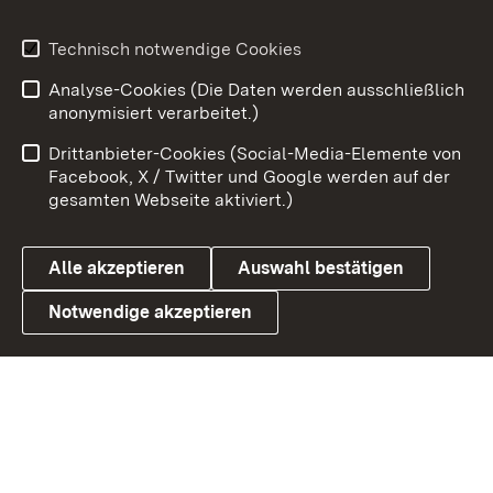
Youtube
Technisch notwendige Cookies
Analyse-Cookies (Die Daten werden ausschließlich
Zum 
anonymisiert verarbeitet.)
Impressum
Kontakt
Drittanbieter-Cookies (Social-Media-Elemente von
Benutzungshinweise
Barrierefreiheit
Facebook, X / Twitter und Google werden auf der
gesamten Webseite aktiviert.)
Datenschutz
Cookies
Alle akzeptieren
Auswahl bestätigen
Notwendige akzeptieren
Link zum Landesportal