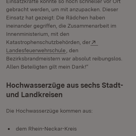
Einsatzkräfte konnte so noch schneller vor Ort
gebracht werden, um mit anzupacken. Dieser
Einsatz hat gezeigt: Die Rädchen haben
ineinander gegriffen, die Zusammenarbeit im
Innenministerium, mit den
Extern:
Katastrophenschutzbehörden, der
(Öffnet in neuem Fenster)
Landesfeuerwehrschule
, den
Bezirksbrandmeistern war absolut reibungslos.
Allen Beteiligten gilt mein Dank!“
Hochwasserzüge aus sechs Stadt-
und Landkreisen
Die Hochwasserzüge kommen aus:
dem Rhein-Neckar-Kreis