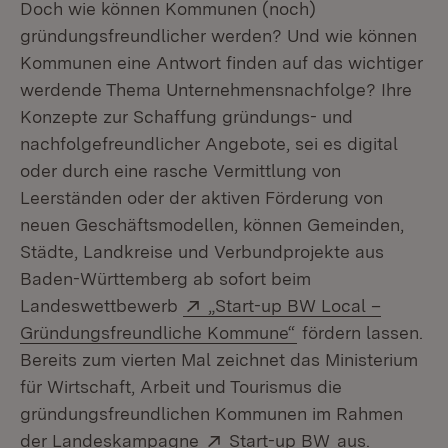
Doch wie können Kommunen (noch)
gründungsfreundlicher werden? Und wie können
Kommunen eine Antwort finden auf das wichtiger
werdende Thema Unternehmensnachfolge? Ihre
Konzepte zur Schaffung gründungs- und
nachfolgefreundlicher Angebote, sei es digital
oder durch eine rasche Vermittlung von
Leerständen oder der aktiven Förderung von
neuen Geschäftsmodellen, können Gemeinden,
Städte, Landkreise und Verbundprojekte aus
Baden-Württemberg ab sofort beim
Extern:
Landeswettbewerb
„Start-up BW Local –
(Öffnet in neuem F
Gründungsfreundliche Kommune“
fördern lassen.
Bereits zum vierten Mal zeichnet das Ministerium
für Wirtschaft, Arbeit und Tourismus die
gründungsfreundlichen Kommunen im Rahmen
Extern:
(Öffnet in neu
der Landeskampagne
Start-up BW
aus.