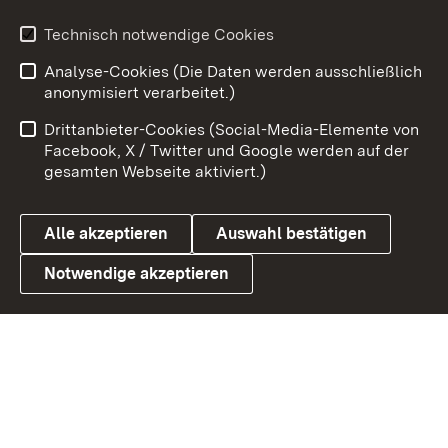
Youtube
Technisch notwendige Cookies
Analyse-Cookies (Die Daten werden ausschließlich
Zum 
anonymisiert verarbeitet.)
Impressum
Kontakt
Drittanbieter-Cookies (Social-Media-Elemente von
Benutzungshinweise
Barrierefreiheit
Facebook, X / Twitter und Google werden auf der
gesamten Webseite aktiviert.)
Datenschutz
Cookies
Alle akzeptieren
Auswahl bestätigen
Notwendige akzeptieren
Link zum Landesportal