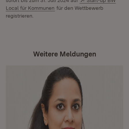
sofort bis zum 31. Juli 2024 auf
Start-up BW
(Öffnet in neuem Fenster)
Local für Kommunen
für den Wettbewerb
registrieren.
Weitere Meldungen