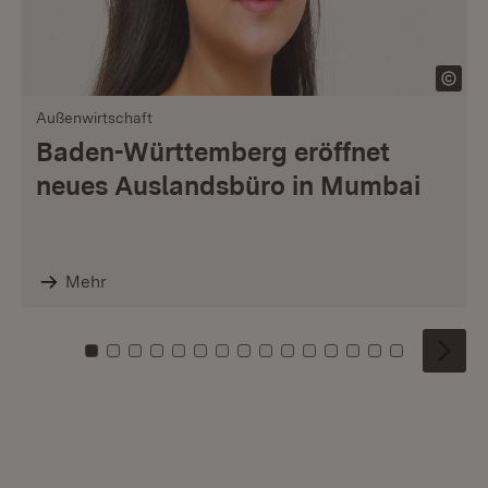
Außenwirtschaft
Baden-Württemberg eröffnet
neues Auslandsbüro in Mumbai
Mehr
Zu Kachel: 0
Zu Kachel: 1
Zu Kachel: 2
Zu Kachel: 3
Zu Kachel: 4
Zu Kachel: 5
Zu Kachel: 6
Zu Kachel: 7
Zu Kachel: 8
Zu Kachel: 9
Zu Kachel: 10
Zu Kachel: 11
Zu Kachel: 12
Zu Kachel: 1
Zu Kachel