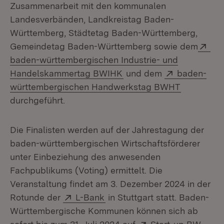
Zusammenarbeit mit den kommunalen
Landesverbänden, Landkreistag Baden-
Württemberg, Städtetag Baden-Württemberg,
Ext
Gemeindetag Baden-Württemberg sowie dem
baden-württembergischen Industrie- und
(Öffnet in neuem Fenster
Extern:
Handelskammertag BWIHK
und dem
baden-
(Öffnet in
württembergischen Handwerkstag BWHT
durchgeführt.
Die Finalisten werden auf der Jahrestagung der
baden-württembergischen Wirtschaftsförderer
unter Einbeziehung des anwesenden
Fachpublikums (Voting) ermittelt. Die
Veranstaltung findet am 3. Dezember 2024 in der
Extern:
(Öffnet in neuem Fenster)
Rotunde der
L-Bank
in Stuttgart statt. Baden-
Württembergische Kommunen können sich ab
Extern: