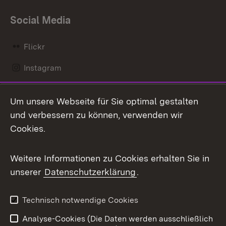
Social Media
Flickr
Instagram
LinkedIn
Um unsere Webseite für Sie optimal gestalten
Mastodon
und verbessern zu können, verwenden wir
Cookies.
Messenger
Social Wall
Weitere Informationen zu Cookies erhalten Sie in
unserer
Datenschutzerklärung
.
X / Twitter
Youtube
Technisch notwendige Cookies
Analyse-Cookies (Die Daten werden ausschließlich
Zum 