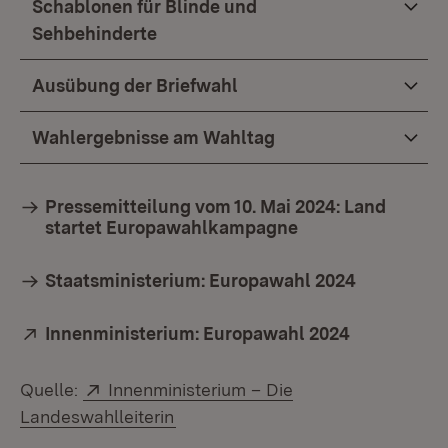
Schablonen für Blinde und
Sehbehinderte
Ausübung der Briefwahl
Wahlergebnisse am Wahltag
Pressemitteilung vom 10. Mai 2024: Land
startet Europawahlkampagne
Staatsministerium: Europawahl 2024
Extern:
Innenministerium: Europawahl 2024
(Öffnet in 
Extern:
Quelle:
Innenministerium – Die
(Öffnet in neuem Fenster)
Landeswahlleiterin