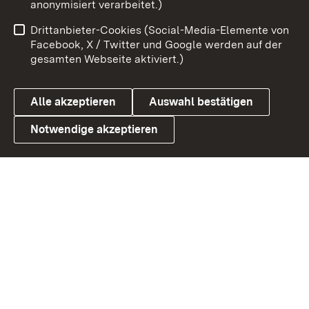
anonymisiert verarbeitet.)
Impressum
Kontakt
Drittanbieter-Cookies (Social-Media-Elemente von
Benutzungshinweise
Barrierefreiheit
Facebook, X / Twitter und Google werden auf der
gesamten Webseite aktiviert.)
Datenschutz
Cookies
Alle akzeptieren
Auswahl bestätigen
Notwendige akzeptieren
Link zum Landesportal