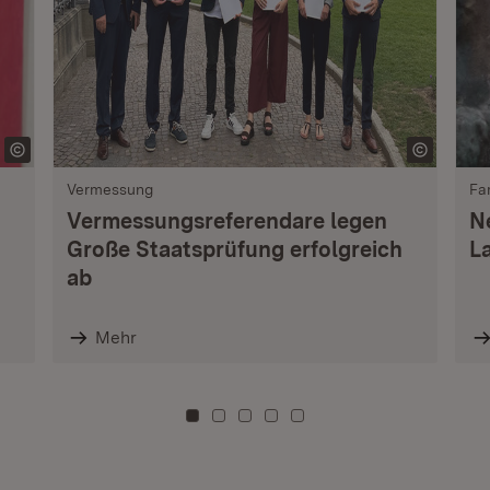
Vermessung
Fa
Vermessungsreferendare legen
N
Große Staatsprüfung erfolgreich
L
ab
Mehr
Zu Kachel: 0
Zu Kachel: 3
Zu Kachel: 6
Zu Kachel: 9
Zu Kachel: 12