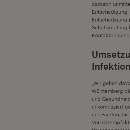
dadurch unmittel
Entschädigung
Entschädigung 
Schutzimpfung h
Kontaktpersonen
Umsetzu
Infektio
„Wir gehen davo
Württemberg die
und Gesundheit
unkompliziert g
und -ärzten, bi
Vor-Ort-Impfakt