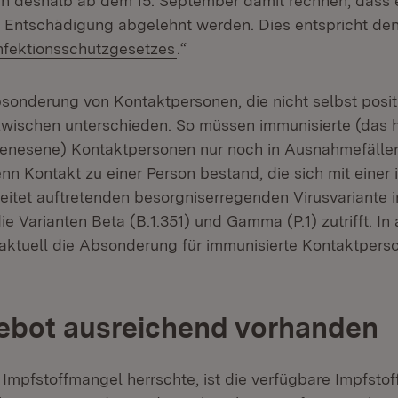
n deshalb ab dem 15. September damit rechnen, dass
e Entschädigung abgelehnt werden. Dies entspricht d
(Öffnet in neuem Fenster)
fektionsschutzgesetzes
.“
sonderung von Kontaktpersonen, die nicht selbst posit
zwischen unterschieden. So müssen immunisierte (das h
genesene) Kontaktpersonen nur noch in Ausnahmefälle
nn Kontakt zu einer Person bestand, die sich mit einer
eitet auftretenden besorgniserregenden Virusvariante in
die Varianten Beta (B.1.351) und Gamma (P.1) zutrifft. In
 aktuell die Absonderung für immunisierte Kontaktper
ebot ausreichend vorhanden
mpfstoffmangel herrschte, ist die verfügbare Impfsto