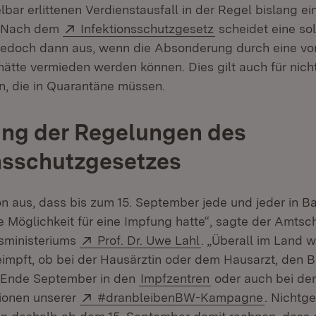
bar erlittenen Verdienstausfall in der Regel bislang ei
Extern:
(Öffnet in neuem 
. Nach dem
Infektionsschutzgesetz
scheidet eine so
jedoch dann aus, wenn die Absonderung durch eine vo
ätte vermieden werden können. Dies gilt auch für nich
, die in Quarantäne müssen.
ng der Regelungen des
nsschutzgesetzes
n aus, dass bis zum 15. September jede und jeder in B
 Möglichkeit für eine Impfung hatte“, sagte der Amtsch
Extern:
(Öffnet in neuem Fe
sministeriums
Prof. Dr. Uwe Lahl
. „Überall im Land w
eimpft, ob bei der Hausärztin oder dem Hausarzt, den B
s Ende September in den
Impfzentren
oder auch bei den
Extern:
(Öffnet 
ionen unserer
#dranbleibenBW-Kampagne
. Nichtg