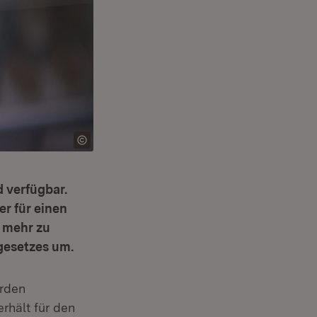
 verfügbar.
r für einen
 mehr zu
gesetzes um.
örden
rhält für den