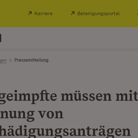
Extern:
Karriere
(Öffnet in neuem Fenster)
Extern:
Beteiligungsportal
(Öffnet
ngen
Pressemitteilung
geimpfte müssen mi
nung von
hädigungsanträgen