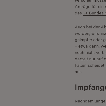
Personen müsse
Anträge für ein
Extern:
des
Bundesin
Auch bei der Ab
wurden, wird in
geimpfte oder 
– etwa dann, we
noch nicht verbr
derzeit nur auf 
Fällen scheidet
aus.
Impfang
Nachdem lange I