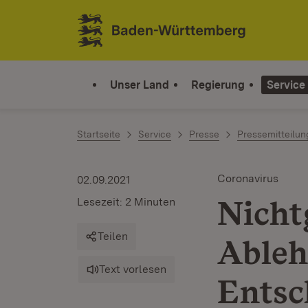
Zum Inhalt springen
Link zur Startseite
Unser Land
Regierung
Service
Startseite
Service
Presse
Pressemitteilu
Coronavirus
02.09.2021
Nicht
Lesezeit: 2 Minuten
Teilen
Ableh
Text vorlesen
Entsc