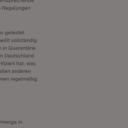
 entsprechende
en Regelungen
iv getestet
eißt vollständig
n in Quarantäne
 in Deutschland
fiziert hat, was
 allen anderen
sonen regelmäßig
ffmenge in