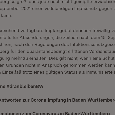
rg so groß, dass jede noch nicht geimpfte erwachsen
 September 2021 einen vollständigen Impfschutz gege
 kann.
reichend verfügbare Impfangebot dennoch freiwillig v
enfalls für Absonderungen, die zeitlich nach dem 15. S
echnen, nach den Regelungen des Infektionsschutzges
rg für den quarantänebedingt erlittenen Verdienstaus
gung mehr zu erhalten. Dies gilt nicht, wenn eine Sch
hen Gründen nicht in Anspruch genommen werden kann
inzelfall trotz eines gültigen Status als immunisierte 
ne #dranbleibenBW
(Öffnet in neuem Fenster)
Antworten zur Corona-Impfung in Baden-Württember
ormationen zum Coronavirus in Baden-Württemberg