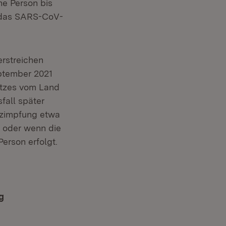
e Person bis
n das SARS-CoV-
erstreichen
eptember 2021
etzes vom Land
fall später
utzimpfung etwa
 oder wenn die
Person erfolgt.
g