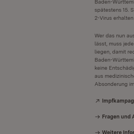
Baden-Württembe
spätestens 15.
2-Virus erhalten
Wer das nun aus
lässt, muss jed
liegen, damit r
Baden-Württembe
keine Entschädi
aus medizinisc
Absonderung im E
Extern:
Impfkampag
Fragen und 
Weitere Inf