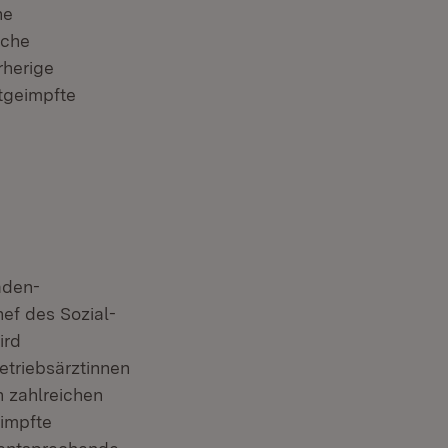
ne
Fenster)
lche
rherige
tgeimpfte
aden-
ef des Sozial-
nster)
ird
etriebsärztinnen
 zahlreichen
in neuem Fenster)
eimpfte