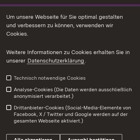
LinkedIn
Um unsere Webseite für Sie optimal gestalten
Mastodon
und verbessern zu können, verwenden wir
Cookies.
Messenger
Social Wall
Weitere Informationen zu Cookies erhalten Sie in
unserer
Datenschutzerklärung
.
X / Twitter
Youtube
Technisch notwendige Cookies
Analyse-Cookies (Die Daten werden ausschließlich
Zum 
anonymisiert verarbeitet.)
Impressum
Kontakt
Drittanbieter-Cookies (Social-Media-Elemente von
Benutzungshinweise
Barrierefreiheit
Facebook, X / Twitter und Google werden auf der
gesamten Webseite aktiviert.)
Datenschutz
Cookies