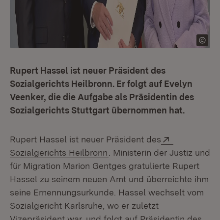
Rupert Hassel ist neuer Präsident des
Sozialgerichts Heilbronn. Er folgt auf Evelyn
Veenker, die die Aufgabe als Präsidentin des
Sozialgerichts Stuttgart übernommen hat.
Extern:
Rupert Hassel ist neuer Präsident des
(Öffnet in neuem Fenster)
Sozialgerichts Heilbronn
. Ministerin der Justiz und
für Migration Marion Gentges gratulierte Rupert
Hassel zu seinem neuen Amt und überreichte ihm
seine Ernennungsurkunde. Hassel wechselt vom
Sozialgericht Karlsruhe, wo er zuletzt
Vizepräsident war, und folgt auf Präsidentin des