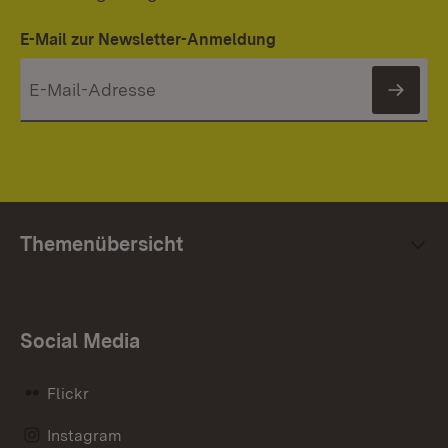
E-Mail zur Newsletter-Anmeldung
News
Themenübersicht
Social Media
Flickr
Instagram