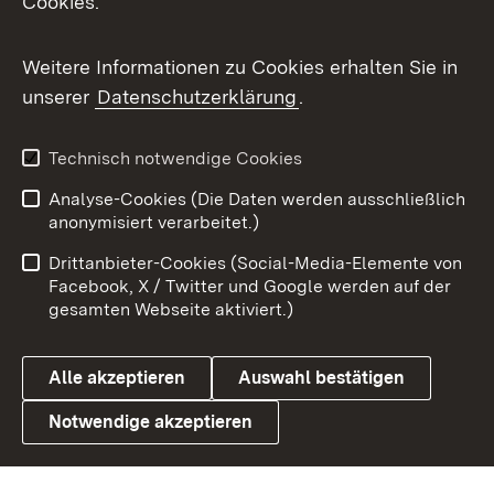
Cookies.
Messenger
Social Wall
Weitere Informationen zu Cookies erhalten Sie in
unserer
Datenschutzerklärung
.
X / Twitter
Youtube
Technisch notwendige Cookies
Analyse-Cookies (Die Daten werden ausschließlich
Zum 
anonymisiert verarbeitet.)
Impressum
Kontakt
Drittanbieter-Cookies (Social-Media-Elemente von
Benutzungshinweise
Barrierefreiheit
Facebook, X / Twitter und Google werden auf der
gesamten Webseite aktiviert.)
Datenschutz
Cookies
Alle akzeptieren
Auswahl bestätigen
Notwendige akzeptieren
Link zum Landesportal