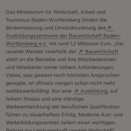
Das Ministerium für Wirtschaft, Arbeit und
Tourismus Baden-Württemberg fördert die
Extern:
Modernisierung und Umstrukturierung des
Ausbildungszentrums der Bauwirtschaft Baden-
(Öffnet in neuem Fenster)
Württemberg e.V.
mit rund 1,2 Millionen Euro. „Der
Extern:
(Öffn
rasante Wandel innerhalb der
Bauwirtschaft
stellt an die Betriebe und ihre Mitarbeiterinnen
und Mitarbeiter immer höhere Anforderungen.
Vieles, was gestern noch höchsten Ansprüchen
genügte, ist oftmals morgen schon nicht mehr
Extern:
(Öffnet i
wettbewerbsfähig. Nur eine
Ausbildung
auf
hohem Niveau und eine ständige
Weiterentwicklung der beruflichen Qualifikation
führen zu dauerhaftem Erfolg. Moderne Aus- und
Weiterbildungszentren liefern einen wichtigen
Beitrag zur Leistungskraft unserer Wirtschaft“,