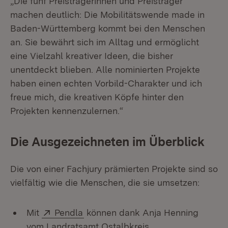
„Die fünf Preisträgerinnen und Preisträger
machen deutlich: Die Mobilitätswende made in
Baden-Württemberg kommt bei den Menschen
an. Sie bewährt sich im Alltag und ermöglicht
eine Vielzahl kreativer Ideen, die bisher
unentdeckt blieben. Alle nominierten Projekte
haben einen echten Vorbild-Charakter und ich
freue mich, die kreativen Köpfe hinter den
Projekten kennenzulernen.“
Die Ausgezeichneten im Überblick
Die von einer Fachjury prämierten Projekte sind so
vielfältig wie die Menschen, die sie umsetzen:
Extern:
(Öffnet in neuem Fenster)
Mit
Pendla
können dank Anja Henning
vom Landratsamt Ostalbkreis