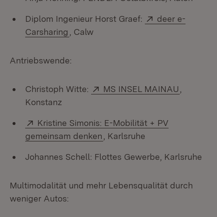
Extern:
Diplom Ingenieur Horst Graef:
deer e-
(Öffnet in neuem Fenster)
Carsharing
, Calw
Antriebswende:
Extern:
(Öffnet i
Christoph Witte:
MS INSEL MAINAU
,
Konstanz
Extern:
Kristine Simonis: E-Mobilität + PV
(Öffnet in neuem Fenster)
gemeinsam denken
, Karlsruhe
Johannes Schell: Flottes Gewerbe, Karlsruhe
Multimodalität und mehr Lebensqualität durch
weniger Autos: