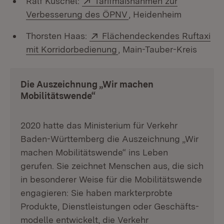
Ralf Kuschel:
Tarifmaßnahmen zur
(Öffnet in neuem Fenst
Verbesserung des ÖPNV
, Heidenheim
Extern:
Thorsten Haas:
Flächendeckendes Ruftaxi
(Öffnet in neuem Fenster)
mit Korridorbedienung
, Main-Tauber-Kreis
Die Auszeichnung „Wir machen
Mobilitätswende“
2020 hatte das Ministerium für Verkehr
Baden-Württemberg die Auszeichnung „Wir
machen Mobilitätswende“ ins Leben
gerufen. Sie zeichnet Menschen aus, die sich
in besonderer Weise für die Mobilitätswende
enga­gieren: Sie haben markterprobte
Produkte, Dienstleistungen oder Geschäfts­
modelle entwickelt, die Verkehr