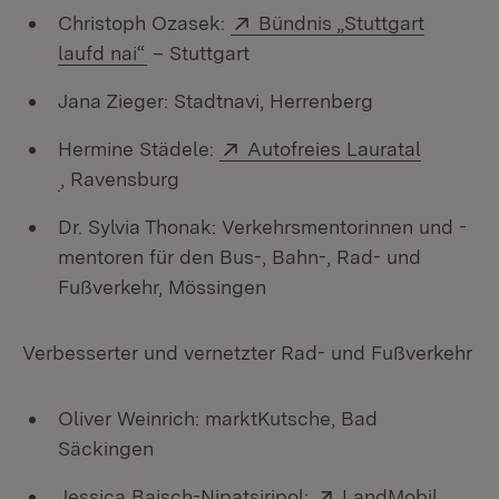
Extern:
Christoph Ozasek:
Bündnis „Stuttgart
(Öffnet in neuem Fenster)
laufd nai“
– Stuttgart
Jana Zieger: Stadtnavi, Herrenberg
Extern:
Hermine Städele:
Autofreies Lauratal
(Öffnet in neuem Fenster)
, Ravensburg
Dr. Sylvia Thonak: Verkehrsmentorinnen und -
mentoren für den Bus-, Bahn-, Rad- und
Fußverkehr, Mössingen
Verbesserter und vernetzter Rad- und Fußverkehr
Oliver Weinrich: marktKutsche, Bad
Säckingen
Extern:
Jessica Baisch-Nipatsiripol:
LandMobil