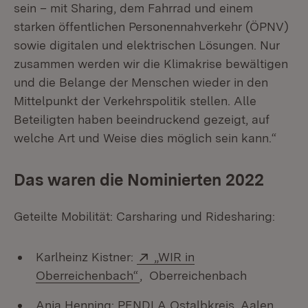
sein – mit Sharing, dem Fahrrad und einem
starken öffentlichen Personennahverkehr (ÖPNV)
sowie digitalen und elektrischen Lösungen. Nur
zusammen werden wir die Klimakrise bewältigen
und die Belange der Menschen wieder in den
Mittelpunkt der Verkehrspolitik stellen. Alle
Beteiligten haben beeindruckend gezeigt, auf
welche Art und Weise dies möglich sein kann.“
Das waren die Nominierten 2022
Geteilte Mobilität: Carsharing und Ridesharing:
Extern:
Karlheinz Kistner:
„WIR in
(Öffnet in neuem Fenster)
Oberreichenbach“
, Oberreichenbach
Anja Henning: PENDLA Ostalbkreis, Aalen