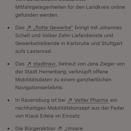
Mitfahrgelegenheiten für den Landkreis online
gefunden werden.
Extern:
(Öffnet in neuem Fenste
Das
„flotte Gewerbe“
bringt mit Johannes
Schell und Volker Zahn Lieferdienste und
Gewerbetreibende in Karlsruhe und Stuttgart
aufs Lastenrad.
Extern:
(Öffnet in neuem Fenster)
Das
stadtnavi
, betreut von Jana Zieger von
der Stadt Herrenberg, verknüpft offene
Mobilitätsdaten zu einem ganzheitlichen
Navigationserlebnis.
Extern:
(Öffnet i
In Ravensburg ist bei
Vetter Pharma
ein
nachhaltiges Mobilitätskonzept aus der Feder
von Klaus Edele im Einsatz.
Extern:
Die Bürgeraktion
„Unsere