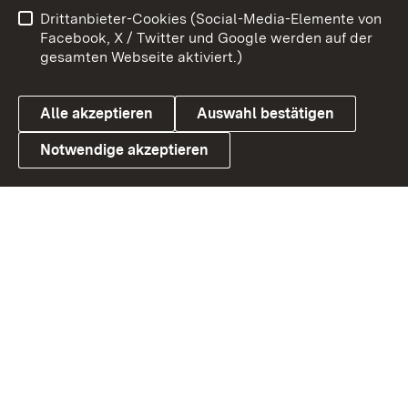
Impressum
Kontakt
Drittanbieter-Cookies (Social-Media-Elemente von
Benutzungshinweise
Barrierefreiheit
Facebook, X / Twitter und Google werden auf der
gesamten Webseite aktiviert.)
Datenschutz
Cookies
Alle akzeptieren
Auswahl bestätigen
Notwendige akzeptieren
Link zum Landesportal