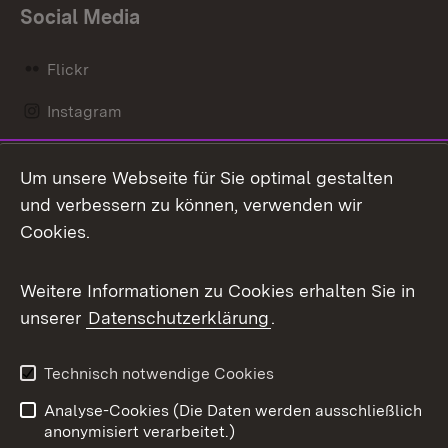
Social Media
Flickr
Instagram
LinkedIn
Um unsere Webseite für Sie optimal gestalten
Mastodon
und verbessern zu können, verwenden wir
Cookies.
Messenger
Social Wall
Weitere Informationen zu Cookies erhalten Sie in
unserer
Datenschutzerklärung
.
X / Twitter
Youtube
Technisch notwendige Cookies
Analyse-Cookies (Die Daten werden ausschließlich
Zum 
anonymisiert verarbeitet.)