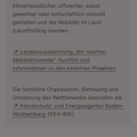
klimafreundlicher, effizienter, sozial
gerechter oder wirtschaftlich sinnvoll
gestalten und die Mobilität im Land
zukunftsfähig machen.
Extern:
Landesauszeichnung „Wir machen
Mobilitätswende“: Kurzfilm und
(Öffnet 
Informationen zu den einzelnen Projekten
Die fachliche Organisation, Betreuung und
Umsetzung des Wettbewerbs übernahm die
Extern:
Klimaschutz- und Energieagentur Baden-
(Öffnet in neuem Fenster)
Württemberg
(KEA-BW).