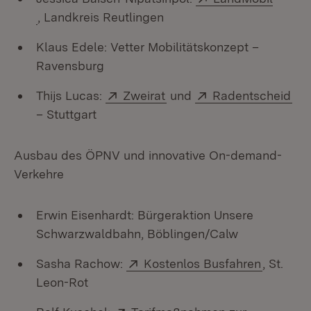
(Öffnet in neuem Fenster)
, Landkreis Reutlingen
Klaus Edele: Vetter Mobilitätskonzept –
Ravensburg
Extern:
(Öffnet in neuem Fenster
Extern:
(Öf
Thijs Lucas:
Zweirat
und
Radentscheid
– Stuttgart
Ausbau des ÖPNV und innovative On-demand-
Verkehre
Erwin Eisenhardt: Bürgeraktion Unsere
Schwarzwaldbahn, Böblingen/Calw
Extern:
(Öffnet 
Sasha Rachow:
Kostenlos Busfahren
, St.
Leon-Rot
Extern: