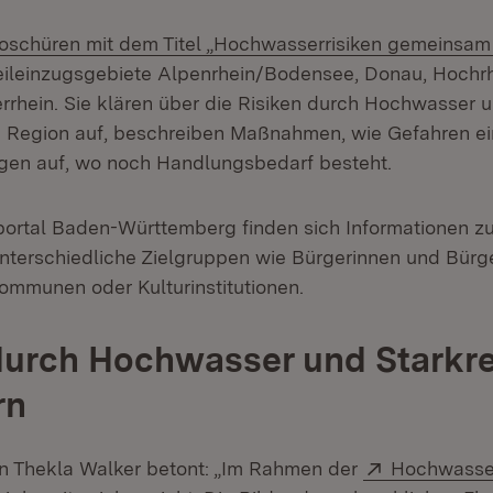
tern:
oschüren mit dem Titel „Hochwasserrisiken gemeinsa
 Teileinzugsgebiete Alpenrhein/Bodensee, Donau, Hochrh
rhein. Sie klären über die Risiken durch Hochwasser 
en Region auf, beschreiben Maßnahmen, wie Gefahren 
gen auf, wo noch Handlungsbedarf besteht.
ortal Baden-Württemberg finden sich Informationen 
 unterschiedliche Zielgruppen wie Bürgerinnen und Bürge
mmunen oder Kulturinstitutionen.
durch Hochwasser und Starkr
rn
Extern:
n Thekla Walker betont: „Im Rahmen der
Hochwasser