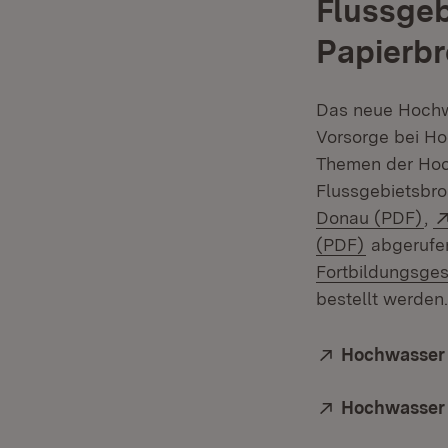
Flussgeb
Papierbr
Das neue Hochwa
Vorsorge bei Ho
Themen der Hoc
Flussgebietsbro
(Öf
Donau (PDF)
,
(Öffnet in
(PDF)
abgerufen
Fortbildungsges
bestellt werden.
Extern:
Hochwasser
Extern:
Hochwasser 