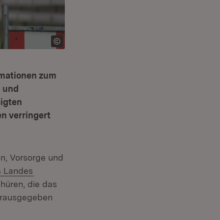
rmationen zum
n und
igten
n verringert
n, Vorsorge und
(Öffnet in neuem Fenster)
s Landes
hüren, die das
erausgegeben