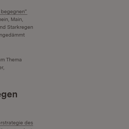
(Öffnet in neuem Fenster)
m begegnen“
ein, Main,
und Starkregen
eingedämmt
zum Thema
r,
egen
strategie des