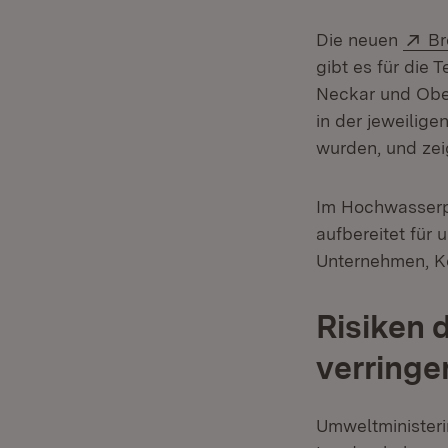
Ex
Die neuen
Br
gibt es für die
Neckar und Ober
in der jeweilig
wurden, und zei
Im Hochwasserp
aufbereitet für
Unternehmen, Ko
Risiken 
verringe
Umweltministeri