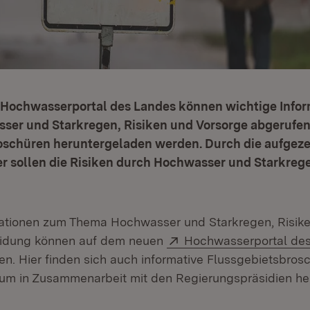
Hochwasserportal des Landes können wichtige Info
er und Starkregen, Risiken und Vorsorge abgerufe
oschüren heruntergeladen werden. Durch die aufgeze
r sollen die Risiken durch Hochwasser und Starkrege
ationen zum Thema Hochwasser und Starkregen, Risike
Extern:
idung können auf dem neuen
Hochwasserportal de
n. Hier finden sich auch informative Flussgebietsbrosc
ium in Zusammenarbeit mit den Regierungspräsidien h