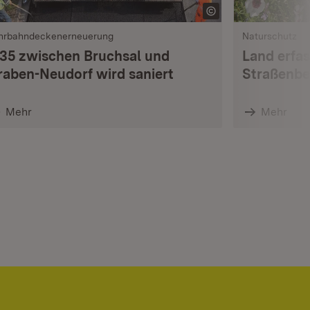
hrbahndeckenerneuerung
Naturschutz
 35 zwischen Bruchsal und
Land erfas
raben-Neudorf wird saniert
Straßenbe
Mehr
Mehr