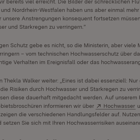
in neuem Fenster)
r bereits viel erreicht. Die Bilder der schrecklichen Fl
 und Nordrhein-Westfalen haben uns aber einmal mehr
ir unsere Anstrengungen konsequent fortsetzen müssen,
r und Starkregen zu verringern.”
gen Schutz gebe es nicht, so die Ministerin, aber viele 
erringern – vom technischen Hochwasserschutz über da
chtige Verhalten im Ereignisfall oder das hochwassera
n Thekla Walker weiter: „Eines ist dabei essenziell: N
 die Risiken durch Hochwasser und Starkregen zu verrin
ssen diese dauerhaft mitgedacht werden. Auf unserem P
Extern:
(
bietsbroschüren informieren wir über
Hochwasser
u
et in neuem Fenster)
zeigen die verschiedenen Handlungsfelder auf. Nutzen
setzen Sie sich mit Ihren Hochwasserrisiken auseinan