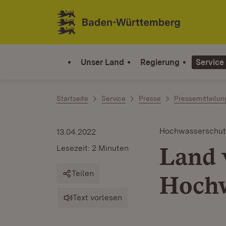
Zum Inhalt springen
Link zur Startseite
Unser Land
Regierung
Service
Startseite
Service
Presse
Pressemitteilu
Hochwasserschut
13.04.2022
Land 
Lesezeit: 2 Minuten
Teilen
Hochw
Text vorlesen