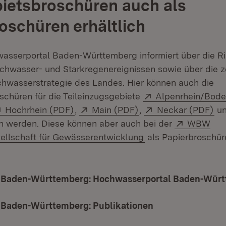
ietsbroschüren auch als
oschüren erhältlich
sserportal Baden-Württemberg informiert über die Ri
chwasser- und Starkregenereignissen sowie über die z
hwasserstrategie des Landes. Hier können auch die
Extern:
schüren für die Teileinzugsgebiete
Alpenrhein/Bode
fnet in neuem Fenster)
Extern:
(Öffnet in neuem Fenster)
Extern:
(Öffnet in neuem Fen
Extern:
(Öf
Hochrhein (PDF)
,
Main (PDF)
,
Neckar (PDF)
u
 neuem Fenster)
Extern:
 werden. Diese können aber auch bei der
WBW
(Öffnet in neuem Fe
ellschaft für Gewässerentwicklung
als Papierbroschür
 Baden-Württemberg: Hochwasserportal Baden-Wür
Baden-Württemberg: Publikationen
(Öffnet in neuem