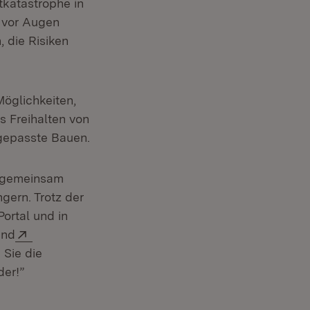
utkatastrophe in
 vor Augen
 die Risiken
Möglichkeiten,
s Freihalten von
ngepasste Bauen.
ur gemeinsam
gern. Trotz der
ortal und in
Öffnet in neuem Fenster)
Extern:
nd
 Sie die
der!”