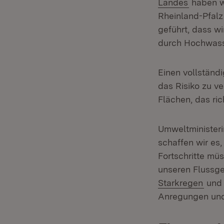
(Öffnet 
Landes
haben wi
Rheinland-Pfalz
geführt, dass w
durch Hochwasse
Einen vollständi
das Risiko zu v
Flächen, das ri
Umweltministeri
schaffen wir es,
Fortschritte mü
unseren Flussge
(Öffn
Starkregen
und 
Anregungen und 