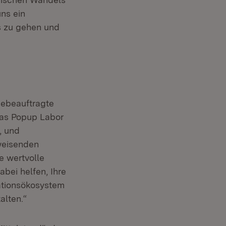
uns ein
s zu gehen und
giebeauftragte
 das Popup Labor
(Öffnet in neuem Fenster)
, und
weisenden
e wertvolle
abei helfen, Ihre
ationsökosystem
alten.“