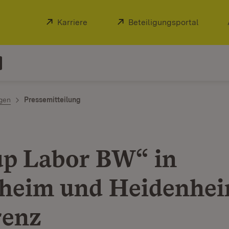
Extern:
Karriere
(Öffnet in neuem Fenster)
Extern:
Beteiligungsportal
(Öffnet
ngen
Pressemitteilung
p Labor BW“ in
heim und Heidenhei
renz