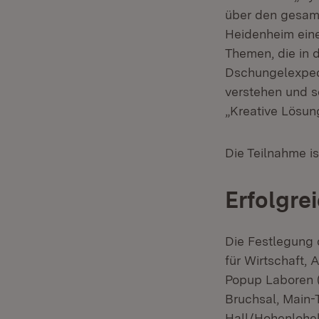
über den gesamt
Heidenheim ein
Themen, die in
Dschungelexpedit
verstehen und se
„Kreative Lösun
Die Teilnahme is
Erfolgre
Die Festlegung 
für Wirtschaft,
Popup Laboren 
Bruchsal, Main
Hall/Hohenlohek