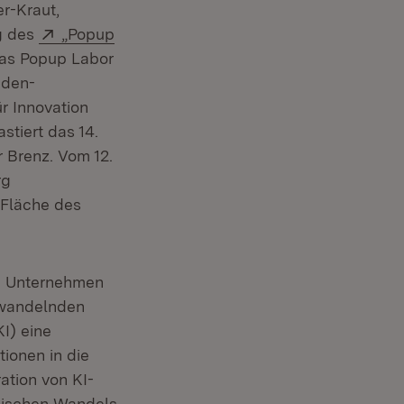
r-Kraut,
Extern:
ng des
„Popup
em Fenster)
 das Popup Labor
aden-
r Innovation
stiert das 14.
 Brenz. Vom 12.
rg
 Fläche des
he Unternehmen
 wandelnden
I) eine
tionen in die
ation von KI-
gischen Wandels