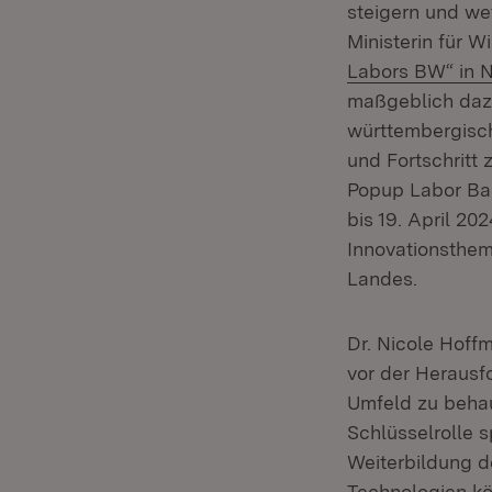
steigern und we
Ministerin für W
Labors BW“ in 
maßgeblich dazu
württembergische
und Fortschritt 
Popup Labor Ba
bis 19. April 2
Innovationsthem
Landes.
Dr. Nicole Hoff
vor der Herausf
Umfeld zu behau
Schlüsselrolle s
Weiterbildung de
Technologien kö