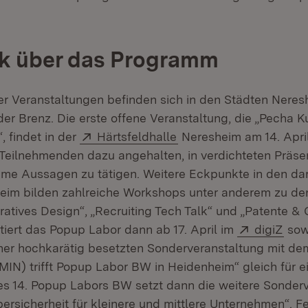
ck über das Programm
er Veranstaltungen befinden sich in den Städten Nere
er Brenz. Die erste offene Veranstaltung, die „Pecha K
Extern:
(Öffnet in neuem Fenst
, findet in der
Härtsfeldhalle
Neresheim am 14. April
 Teilnehmenden dazu angehalten, in verdichteten Präse
me Aussagen zu tätigen. Weitere Eckpunkte in den da
eim bilden zahlreiche Workshops unter anderem zu de
atives Design“, „Recruiting Tech Talk“ und „Patente & C
Extern:
(Öff
iert das Popup Labor dann ab 17. April im
digiZ
sow
iner hochkarätig besetzten Sonderveranstaltung mit dem
(MIN) trifft Popup Labor BW in Heidenheim“ gleich für e
s 14. Popup Labors BW setzt dann die weitere Sonder
rsicherheit für kleinere und mittlere Unternehmen“. F