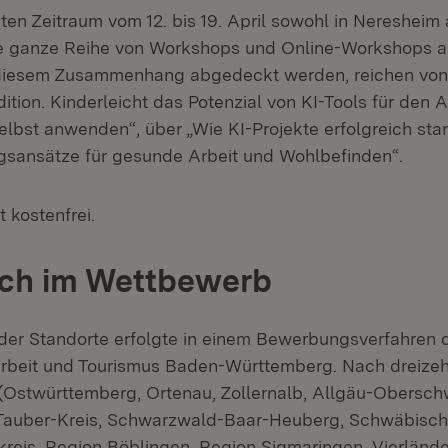
en Zeitraum vom 12. bis 19. April sowohl in Neresheim 
e ganze Reihe von Workshops und Online-Workshops a
 diesem Zusammenhang abgedeckt werden, reichen von 
ion. Kinderleicht das Potenzial von KI-Tools für den A
lbst anwenden“, über „Wie KI-Projekte erfolgreich star
gsansätze für gesunde Arbeit und Wohlbefinden“.
t kostenfrei.
ich im Wettbewerb
der Standorte erfolgte in einem Bewerbungsverfahren 
 Arbeit und Tourismus Baden-Württemberg. Nach dreizeh
(Ostwürttemberg, Ortenau, Zollernalb, Allgäu-Obersc
-Tauber-Kreis, Schwarzwald-Baar-Heuberg, Schwäbisch
reis, Region Böblingen, Region Sigmaringen, Vierlände