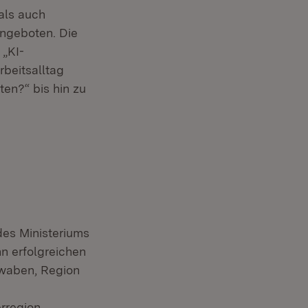
als auch
ngeboten. Die
„KI-
rbeitsalltag
ten?“ bis hin zu
des Ministeriums
n erfolgreichen
hwaben, Region
rregion