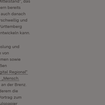
ittelstand“, das
ern bereits
d auch danach
erschwellig und
-Württemberg
entwickeln kann.
hslung und
n von
ammen sowie
oßen
(Öffnet in neuem Fenster)
ital Regional“
Extern:
„Mensch.
 an der Brenz.
nderem die
 Vortrag zum
ulspapier