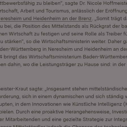
ttbewerbsfähig zu bleiben“, sagte Dr. Nicole Hoffmeiste
irtschaft, Arbeit und Tourismus, anlässlich der Eröffnu
(Öffnet in neu
Neresheim und Heidenheim an der Brenz
. „Somit trägt
 bei, die Position des Mittelstands als Rückgrat der b
n Wirtschaft zu festigen und seine Rolle als Treiber fü
zu stärken“, so die Wirtschaftsministerin weiter. Daher ga
den-Württemberg in Neresheim und Heidenheim an der
024 bringt das Wirtschaftsministerium Baden-Württembe
en dahin, wo die Leistungsträger zu Hause sind: in der
meister-Kraut sagte: „Insgesamt stehen mittelständisc
orderung, sich in einem dynamischen und sich ständig
pten, in dem Innovationen wie Künstliche Intelligenz (K
pielen. Durch eine proaktive Herangehensweise, Investi
r Mitarbeitenden und eine gezielte Strategie zur Integr
nnen Mittelständler jedoch die Chancen des technolo