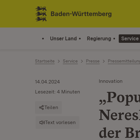
Zum Inhalt springen
Link zur Startseite
Unser Land
Regierung
Service
Startseite
Service
Presse
Pressemitteilu
Innovation
14.04.2024
„Popu
Lesezeit: 4 Minuten
Teilen
Neres
Text vorlesen
der B