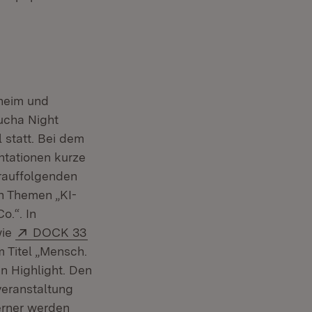
sheim und
ucha Night
er)
 statt. Bei dem
ntationen kurze
rauffolgenden
n Themen „KI-
o.“. In
net in neuem Fenster)
Extern:
(Öffnet in neuem Fenster)
ie
DOCK 33
 Titel „Mensch.
in Highlight. Den
veranstaltung
erner werden