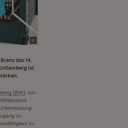
 Brenz das 14.
rttemberg ist
stärken.
(Öffnet in neuem Fenster)
mberg (BW)
von
 Mittelstand
 Unterstützung
Zugang zu
onsfähigkeit zu