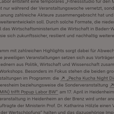
abor entsteht eine temporäres „Fitnessstudio für den M
ht nur während der Veranstaltungswoche vernetzt, sond
 Planung zahlreiche Akteure zusammengebracht hat un
 weiterentwickeln soll. Durch solche Formate, die nied
ill das Wirtschaftsministerium die Wirtschaft in Baden
sie sich zukunftssicher, resilient und nachhaltig weiter
ramm mit zahlreichen Highlights sorgt dabei für Abwec
ie jeweiligen Veranstaltungen setzen sich aus Vorträge
ednern aus Politik, Wirtschaft und Wissenschaft zus
 Workshops. Besonders im Fokus stehen die beiden gr
Extern:
staltungen im Programm: die
„Pecha Kucha Night Dig
 Neresheim beziehungsweise die Sonderveranstaltung
(Öffnet in neuem Fenster)
(MIN) trifft Popup Labor BW“
am 17. April in Heidenheim
eranstaltung in Heidenheim an der Brenz wird unter a
tragte der Ministerin Prof. Dr. Katharina Hölzle einen
 der Wertschöpfung“ halten und das dazugehörige Imp