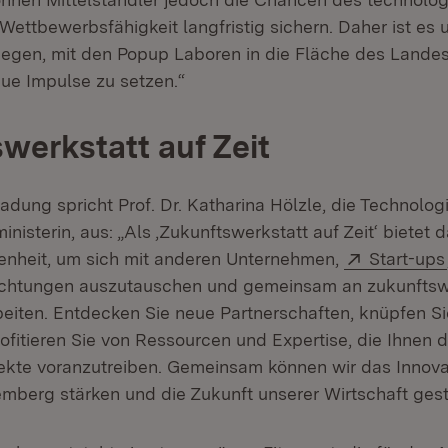
Wettbewerbsfähigkeit langfristig sichern. Daher ist es 
egen, mit den Popup Laboren in die Fläche des Lande
eue Impulse zu setzen.“
werkstatt auf Zeit
ladung spricht Prof. Dr. Katharina Hölzle, die Technolo
inisterin, aus: „Als ‚Zukunftswerkstatt auf Zeit‘ bietet
Extern:
genheit, um sich mit anderen Unternehmen,
Start-ups
ichtungen auszutauschen und gemeinsam an zukunfts
eiten. Entdecken Sie neue Partnerschaften, knüpfen Si
fitieren Sie von Ressourcen und Expertise, die Ihnen d
jekte voranzutreiben. Gemeinsam können wir das Innov
mberg stärken und die Zukunft unserer Wirtschaft gest