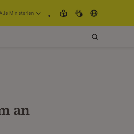
 in neuem Fenster)
Alle Ministerien
m an