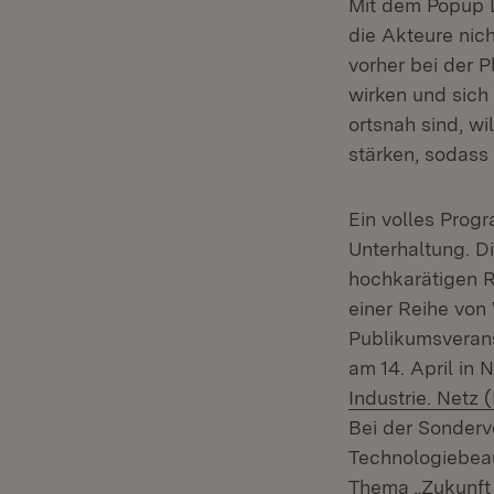
Mit dem Popup L
die Akteure nic
vorher bei der
wirken und sich
ortsnah sind, w
stärken, sodass 
Ein volles Prog
Unterhaltung. D
hochkarätigen R
einer Reihe von
Publikumsveran
am 14. April in
Industrie. Netz 
Bei der Sonderv
Technologiebeauf
Thema „Zukunft