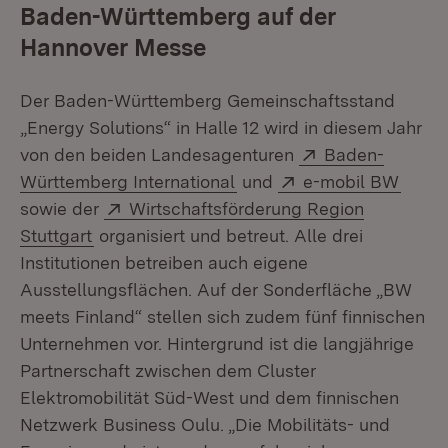
Baden-Württemberg auf der
Hannover Messe
Der Baden-Württemberg Gemeinschaftsstand
„Energy Solutions“ in Halle 12 wird in diesem Jahr
Extern:
von den beiden Landesagenturen
Baden-
(Öffnet in neuem Fenster)
Extern:
(Öffn
Württemberg International
und
e-mobil BW
Extern:
sowie der
Wirtschaftsförderung Region
(Öffnet in neuem Fenster)
Stuttgart
organisiert und betreut. Alle drei
Institutionen betreiben auch eigene
Ausstellungsflächen. Auf der Sonderfläche „BW
meets Finland“ stellen sich zudem fünf finnischen
Unternehmen vor. Hintergrund ist die langjährige
Partnerschaft zwischen dem Cluster
Elektromobilität Süd-West und dem finnischen
Netzwerk Business Oulu. „Die Mobilitäts- und