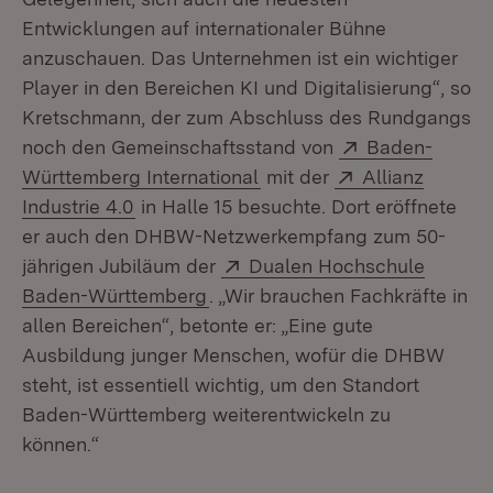
Entwicklungen auf internationaler Bühne
anzuschauen. Das Unternehmen ist ein wichtiger
Player in den Bereichen KI und Digitalisierung“, so
Kretschmann, der zum Abschluss des Rundgangs
Extern:
noch den Gemeinschaftsstand von
Baden-
(Öffnet in neuem Fenster)
Extern:
Württemberg International
mit der
Allianz
(Öffnet in neuem Fenster)
Industrie 4.0
in Halle 15 besuchte. Dort eröffnete
er auch den DHBW-Netzwerkempfang zum 50-
Extern:
jährigen Jubiläum der
Dualen Hochschule
(Öffnet in neuem Fenster)
Baden-Württemberg
. „Wir brauchen Fachkräfte in
allen Bereichen“, betonte er: „Eine gute
Ausbildung junger Menschen, wofür die DHBW
steht, ist essentiell wichtig, um den Standort
Baden-Württemberg weiterentwickeln zu
können.“