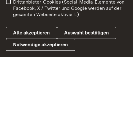
Drittanbieter-Cookies (Social-Media-Elemente von
Benutzungshinweise
Barrierefreiheit
Facebook, X / Twitter und Google werden auf der
gesamten Webseite aktiviert.)
Datenschutz
Cookies
Alle akzeptieren
Auswahl bestätigen
Notwendige akzeptieren
Link zum Landesportal