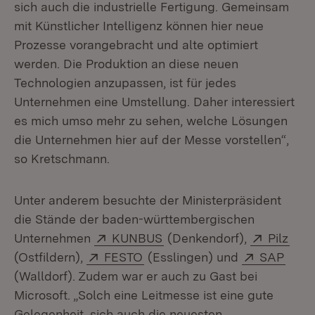
sich auch die industrielle Fertigung. Gemeinsam
mit Künstlicher Intelligenz können hier neue
Prozesse vorangebracht und alte optimiert
werden. Die Produktion an diese neuen
Technologien anzupassen, ist für jedes
Unternehmen eine Umstellung. Daher interessiert
es mich umso mehr zu sehen, welche Lösungen
die Unternehmen hier auf der Messe vorstellen“,
so Kretschmann.
Unter anderem besuchte der Ministerpräsident
die Stände der baden-württembergischen
Extern:
(Öffnet in neuem Fenster)
Extern:
(Öff
Unternehmen
KUNBUS
(Denkendorf),
Pilz
Extern:
(Öffnet in neuem Fenster)
Extern:
(Öffn
(Ostfildern),
FESTO
(Esslingen) und
SAP
(Walldorf). Zudem war er auch zu Gast bei
Microsoft. „Solch eine Leitmesse ist eine gute
Gelegenheit, sich auch die neuesten