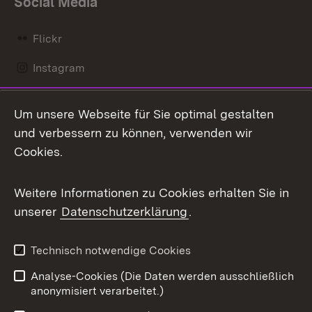
Social Media
Flickr
Instagram
LinkedIn
Um unsere Webseite für Sie optimal gestalten
Mastodon
und verbessern zu können, verwenden wir
Cookies.
Messenger
Social Wall
Weitere Informationen zu Cookies erhalten Sie in
unserer
Datenschutzerklärung
.
X / Twitter
Youtube
Technisch notwendige Cookies
Analyse-Cookies (Die Daten werden ausschließlich
Zum 
anonymisiert verarbeitet.)
Impressum
Kontakt