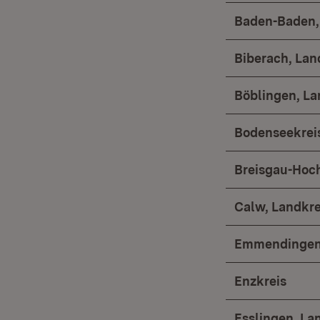
Baden-Baden, 
Biberach, Lan
Böblingen, La
Bodenseekrei
Breisgau-Hoc
Calw, Landkre
Emmendingen,
Enzkreis
Esslingen, La