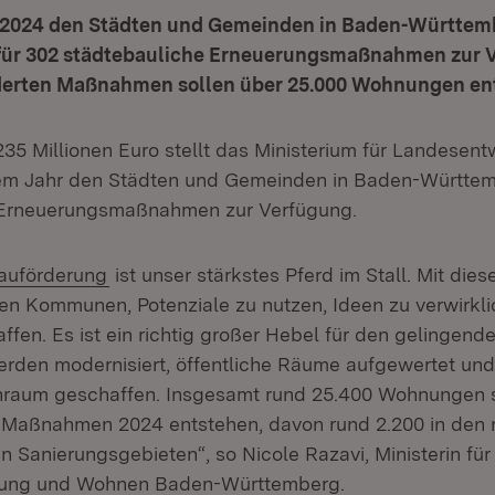
t 2024 den Städten und Gemeinden in Baden-Württem
 für 302 städtebauliche Erneuerungsmaßnahmen zur 
derten Maßnahmen sollen über 25.000 Wohnungen en
235 Millionen Euro stellt das Ministerium für Landesen
em Jahr den Städten und Gemeinden in Baden-Württem
 Erneuerungsmaßnahmen zur Verfügung.
(Öffnet in neuem Fenster)
auförderung
ist unser stärkstes Pferd im Stall. Mit di
ren Kommunen, Potenziale zu nutzen, Ideen zu verwirkl
ffen. Es ist ein richtig großer Hebel für den gelingen
rden modernisiert, öffentliche Räume aufgewertet un
nraum geschaffen. Insgesamt rund 25.400 Wohnungen s
 Maßnahmen 2024 entstehen, davon rund 2.200 in den 
Sanierungsgebieten“, so Nicole Razavi, Ministerin für
lung und Wohnen Baden-Württemberg.