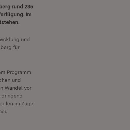
berg rund 235
Verfügung. Im
tstehen.
twicklung und
berg für
esem Programm
ichen und
den Wandel vor
d dringend
ollen im Zuge
neu