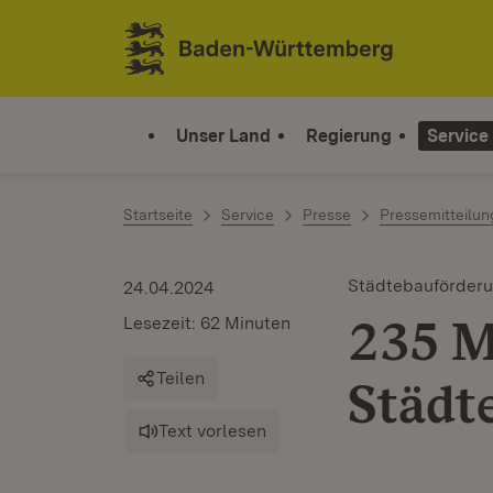
Zum Inhalt springen
Link zur Startseite
Unser Land
Regierung
Service
Startseite
Service
Presse
Pressemitteilu
Städtebauförder
24.04.2024
235 M
Lesezeit: 62 Minuten
Teilen
Städ
Text vorlesen