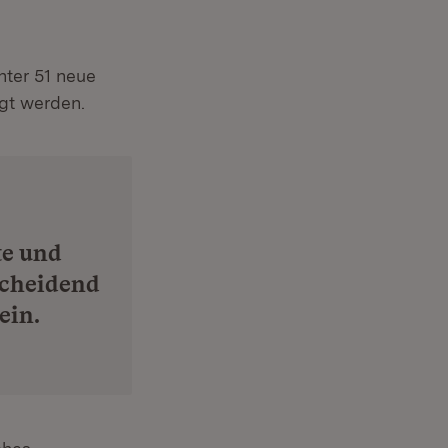
ter 51 neue
igt werden.
te und
scheidend
ein.