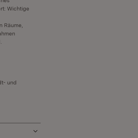
ches
rt: Wichtige
en Räume,
nahmen
.
dt- und