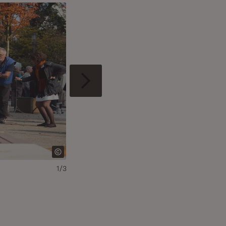
1/3
Stadt Achern, Wohnungsbau Innenhof Illenau