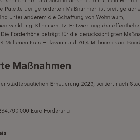
t sehr beliebt und auch in diesem Jahr um ein Mehrfa
ie Palette der geförderten Maßnahmen ist breit gefäche
ind unter anderem die Schaffung von Wohnraum,
ntwicklung, Klimaschutz, Entwicklung der öffentlich
Die Förderhöhe beträgt für die berücksichtigten Maß
9 Millionen Euro – davon rund 76,4 Millionen vom Bund
rte Maßnahmen
er städtebaulichen Erneuerung 2023, sortiert nach Sta
234.790.000 Euro Förderung
eis