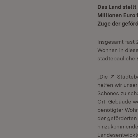
Das Land stell
Millionen Euro
Zuge der geför
Insgesamt fast 
Wohnen in dies
städtebauliche
Extern:
„Die
Städteb
helfen wir unse
Schönes zu scha
Ort: Gebäude we
benötigter Woh
der geförderten
hinzukommenden 
Landesentwick