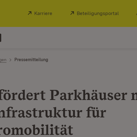
Extern:
Karriere
(Öffnet in neuem Fenster)
Extern:
Beteiligungsportal
(Öffnet
ngen
Pressemitteilung
fördert Parkhäuser 
nfrastruktur für
romobilität