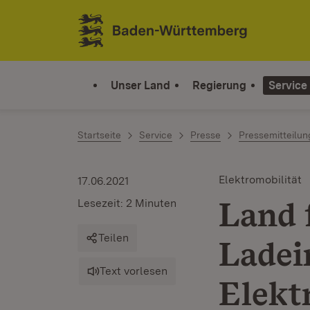
Zum Inhalt springen
Link zur Startseite
Unser Land
Regierung
Service
Startseite
Service
Presse
Pressemitteilu
Elektromobilität
17.06.2021
Land 
Lesezeit: 2 Minuten
Teilen
Ladei
Text vorlesen
Elekt