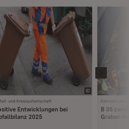
fall- und Kreislaufwirtschaft
Fahrbahndeck
ositive Entwicklungen bei
B 35 zwis
bfallbilanz 2025
Graben-Ne