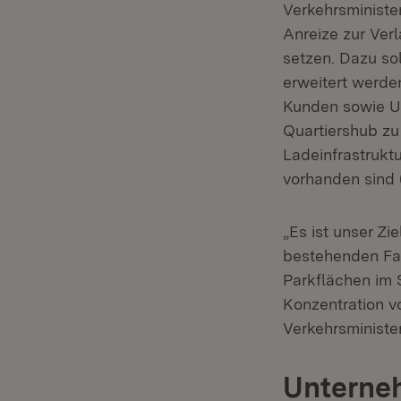
Verkehrsministe
Anreize zur Ver
setzen. Dazu so
erweitert werde
Kunden sowie Un
Quartiershub zu
Ladeinfrastrukt
vorhanden sind 
„Es ist unser Z
bestehenden Fahr
Parkflächen im 
Konzentration vo
Verkehrsministe
Unterneh