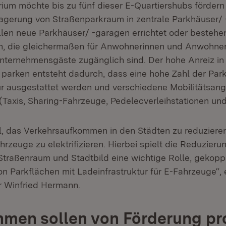
rium möchte bis zu fünf dieser E-Quartiershubs fördern
lagerung von Straßenparkraum in zentrale Parkhäuser/
llen neue Parkhäuser/ -garagen errichtet oder besteh
n, die gleichermaßen für Anwohnerinnen und Anwohne
ternehmensgäste zugänglich sind. Der hohe Anreiz in
 parken entsteht dadurch, dass eine hohe Zahl der Par
ur ausgestattet werden und verschiedene Mobilitätsan
(Taxis, Sharing-Fahrzeuge, Pedelecverleihstationen und
iel, das Verkehrsaufkommen in den Städten zu reduziere
zeuge zu elektrifizieren. Hierbei spielt die Reduzieru
Straßenraum und Stadtbild eine wichtige Rolle, gekoppe
n Parkflächen mit Ladeinfrastruktur für E-Fahrzeuge“, e
r Winfried Hermann.
men sollen von Förderung pro