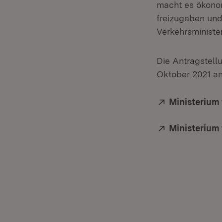
macht es ökonom
freizugeben und
Verkehrsministe
Die Antragstellu
Oktober 2021 an
Extern:
Ministerium 
Extern:
Ministerium