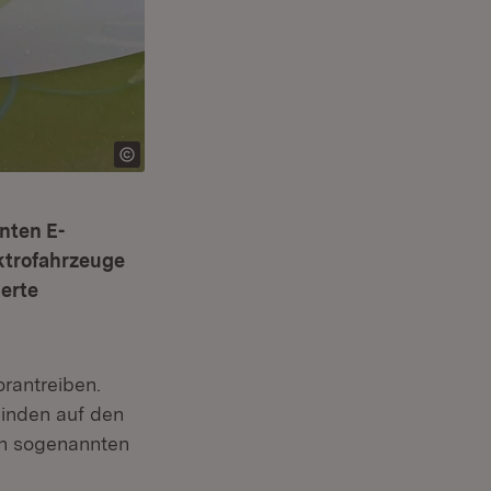
nten E-
ektrofahrzeuge
ierte
rantreiben.
einden auf den
on sogenannten