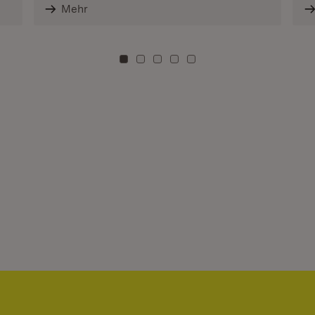
Mehr
Zu Kachel: 0
Zu Kachel: 3
Zu Kachel: 6
Zu Kachel: 9
Zu Kachel: 12