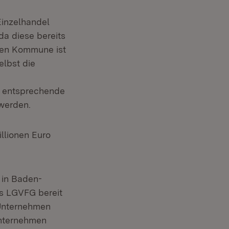
Einzelhandel
a diese bereits
chen Kommune ist
elbst die
d entsprechende
werden.
llionen Euro
 in Baden-
as LGVFG bereit
 Unternehmen
Unternehmen