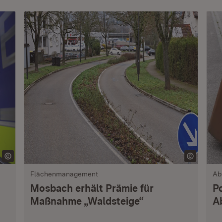
Flächenmanagement
Ab
Mosbach erhält Prämie für
P
Maßnahme „Waldsteige“
A