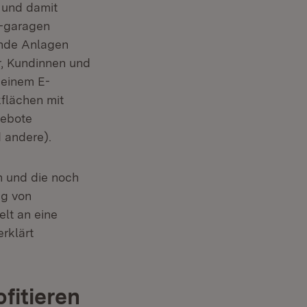
 und damit
 -garagen
ende Anlagen
r, Kundinnen und
 einem E-
kflächen mit
gebote
 andere).
n und die noch
ng von
lt an eine
rklärt
fitieren