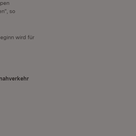
ppen
n“, so
eginn wird für
 neuem Fenster)
nnahverkehr
(Öffnet in neuem Fenster)