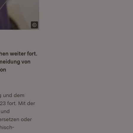
en weiter fort.
rmeidung von
von
ng und dem
 fort. Mit der
 und
ersetzen oder
hisch-