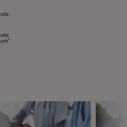
utz:
in neuem Fenster)
utz:
uch"
(Öffnet in neuem Fenster)