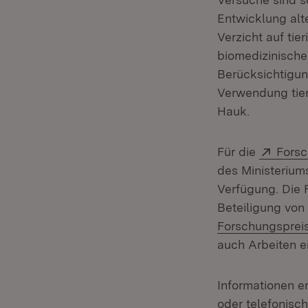
Entwicklung alt
Verzicht auf tie
biomedizinische
Berücksichtigun
Verwendung tieri
Hauk.
Exter
Für die
Fors
des Ministerium
Verfügung. Die
Beteiligung von
Forschungsprei
auch Arbeiten e
Informationen e
oder telefonisch