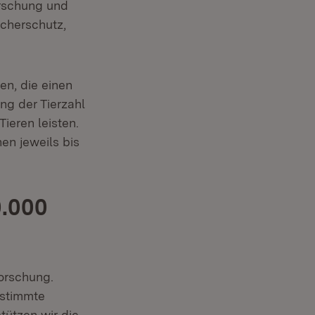
orschung und
ucherschutz,
en, die einen
ng der Tierzahl
ieren leisten.
en jeweils bis
0.000
orschung.
estimmte
tützen wir die