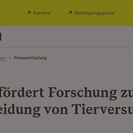
Extern:
Karriere
(Öffnet in neuem Fenster)
Extern:
Beteiligungsportal
(Öffnet
ngen
Pressemitteilung
fördert Forschung z
idung von Tiervers