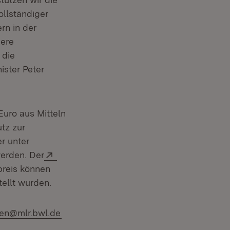
ollständiger
rn in der
dere
 die
ister Peter
Euro aus Mitteln
tz zur
r unter
Extern:
erden. Der
preis können
ellt wurden.
iven@mlr.bwl.de