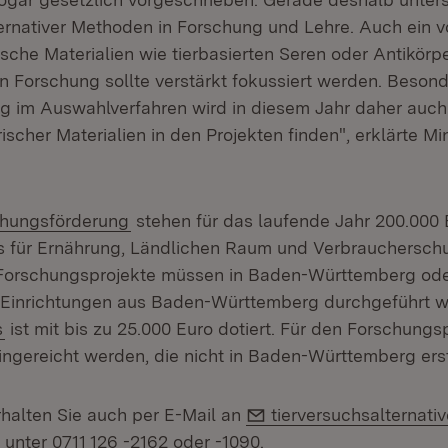
ernativer Methoden in Forschung und Lehre. Auch ein v
rische Materialien wie tierbasierten Seren oder Antikörpe
n Forschung sollte verstärkt fokussiert werden. Beson
g im Auswahlverfahren wird in diesem Jahr daher auch
scher Materialien in den Projekten finden", erklärte Min
n:
(Öffnet in neuem Fenster)
chungsförderung
stehen für das laufende Jahr 200.000 
s für Ernährung, Ländlichen Raum und Verbraucherschu
 Forschungsprojekte müssen in Baden-Württemberg ode
 Einrichtungen aus Baden-Württemberg durchgeführt w
(Öffnet in neuem Fenster)
s
ist mit bis zu 25.000 Euro dotiert. Für den Forschungs
ingereicht werden, die nicht in Baden-Württemberg erst
E-Mail:
rhalten Sie auch per E-Mail an
tierversuchsalternat
 unter 0711 126 -2162 oder -1090.