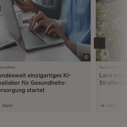
sundheit
Naturschutz
undesweit einzigartiges KI-
Land erfas
eallabor für Gesundheits­
Straßenbe
ersorgung startet
Mehr
Mehr