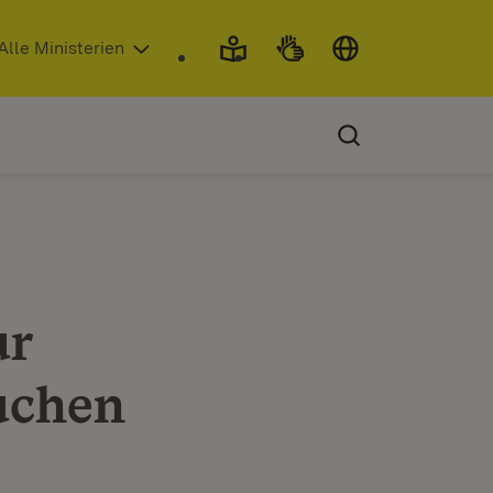
 in neuem Fenster)
Alle Ministerien
ur
uchen