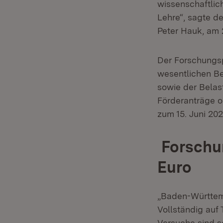
wissenschaftlic
Lehre“, sagte d
Peter Hauk, am 
Der Forschungsp
wesentlichen Be
sowie der Belas
Förderanträge o
zum 15. Juni 20
Forschu
Euro
„Baden-Württemb
Vollständig auf 
Versuche sind s