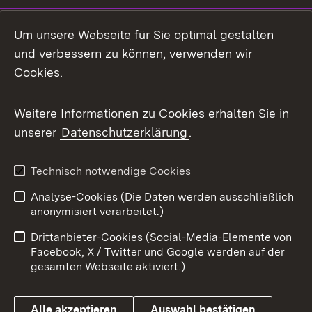
LinkedIn
Um unsere Webseite für Sie optimal gestalten
Mastodon
und verbessern zu können, verwenden wir
Cookies.
Messenger
Social Wall
Weitere Informationen zu Cookies erhalten Sie in
unserer
Datenschutzerklärung
.
X / Twitter
Youtube
Technisch notwendige Cookies
Analyse-Cookies (Die Daten werden ausschließlich
Zum 
anonymisiert verarbeitet.)
Impressum
Kontakt
Drittanbieter-Cookies (Social-Media-Elemente von
Benutzungshinweise
Barrierefreiheit
Facebook, X / Twitter und Google werden auf der
gesamten Webseite aktiviert.)
Datenschutz
Cookies
Alle akzeptieren
Auswahl bestätigen