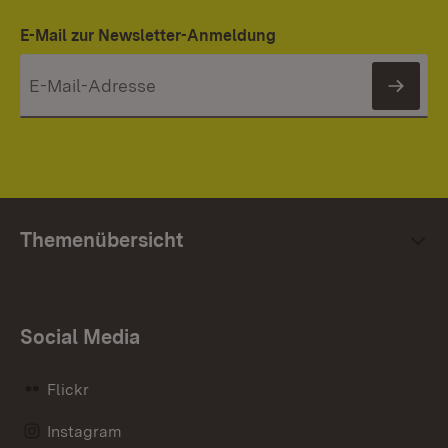
E-Mail zur Newsletter-Anmeldung
News
Themenübersicht
Social Media
Flickr
Instagram