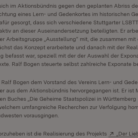
sich im Aktionsbündnis gegen den geplanten Abriss des
richtung eines Lern- und Gedenkortes im historischen 
afür gesorgt, dass sich verschiedene Stuttgarter LSBT
ktiv an dieser Auseinandersetzung beteiligten. Er arbe
 der Arbeitsgruppe „Ausstellung“ mit, die zusammen mi
chst das Konzept erarbeitete und danach mit der Real
g befasst war, speziell mit der der Auswahl der Expo
xte. Ralf Bogen steuerte selbst zahlreiche Exponate be
t Ralf Bogen dem Vorstand des Vereins Lern- und Gede
 der aus dem Aktionsbündnis hervorgegangen ist. Er ist 
en Buches „Die Geheime Staatspolizei in Württemberg
 welchem umfangreiche Recherchen zur Verfolgung hom
dwesten vorausgingen.
Extern:
rzuheben ist die Realisierung des Projekts
„Der Lie