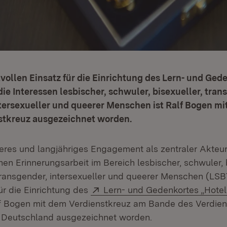
tvollen Einsatz für die Einrichtung des Lern- und Ged
die Interessen lesbischer, schwuler, bisexueller, tran
tersexueller und queerer Menschen ist Ralf Bogen m
tkreuz ausgezeichnet worden.
eres und langjähriges Engagement als zentraler Akteur
en Erinnerungsarbeit im Bereich lesbischer, schwuler, b
 transgender, intersexueller und queerer Menschen (LS
Extern:
ür die Einrichtung des
Lern- und Gedenkortes „Hotel 
alf Bogen mit dem Verdienstkreuz am Bande des Verdie
 Deutschland ausgezeichnet worden.