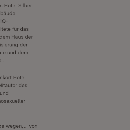
 Hotel Silber
Gebäude
TIQ-
itete für das
t dem Haus der
isierung der
nate und dem
i.
nkort Hotel
Mitautor des
 und
osexueller
be wegen, ... von