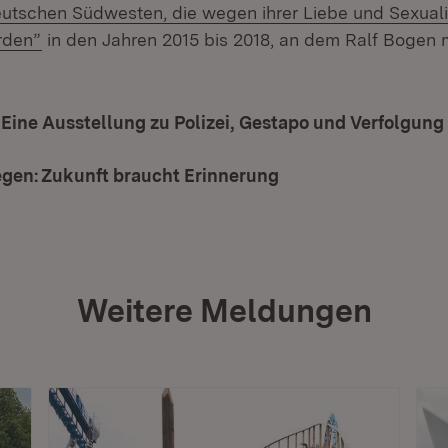
tschen Südwesten, die wegen ihrer Liebe und Sexuali
(Öffnet in neuem Fenster)
rden”
in den Jahren 2015 bis 2018, an dem Ralf Bogen
: Eine Ausstellung zu Polizei, Gestapo und Verfolgung
egen: Zukunft braucht Erinnerung
(Öffnet in neuem Fe
Weitere Meldungen