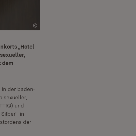
enkorts „Hotel
ssexueller,
it dem
 in der baden-
isexueller,
BTTIQ) und
(Öffnet in neuem Fenster)
Silber“
in
nstordens der