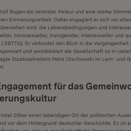
 Ralf Bogen ein zentraler Akteur und eine starke Stimm
en Erinnerungsarbeit. Dabei engagiert er sich vor allem
t übersehen wird: die Lebensbedingungen und Interesse
eller, transsexueller, transgender, intersexueller und q
 LSBTTIQ. Er verbindet den Blick in die Vergangenheit
genwart und sensibilisiert die Gesellschaft so in vieler
sagte Staatssekretärin Petra Olschowski im Lern- und 
rt.
Engagement für das Gemeinwo
nerungskultur
 Hotel Silber einen lebendigen Ort der politischen Aus
und vor dem Hintergrund deutscher Geschichte. Es ist ei
fordert, uns aktiv in gesellschaftliche Prozesse einzu