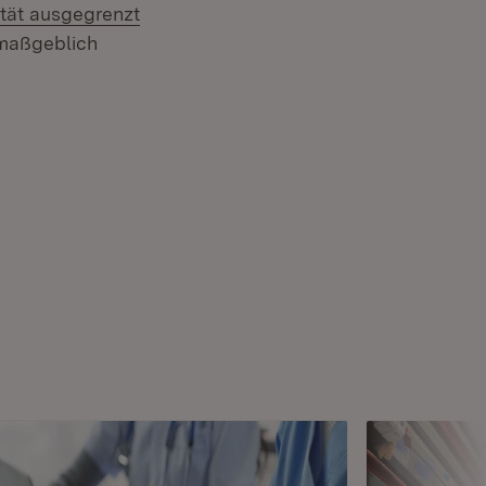
tät ausgegrenzt
 maßgeblich
(Öffnet in neuem Fenster)
nster)