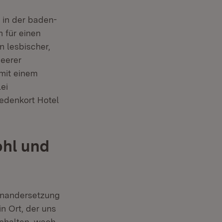
e in der baden-
 für einen
n lesbischer,
ueerer
 mit einem
lei
Gedenkort Hotel
hl und
einandersetzung
n Ort, der uns
schalten, wach