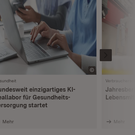
sundheit
Verbrauchersc
undesweit einzigartiges KI-
Jahresberi
eallabor für Gesundheits­
Lebensmi
ersorgung startet
Mehr
Mehr