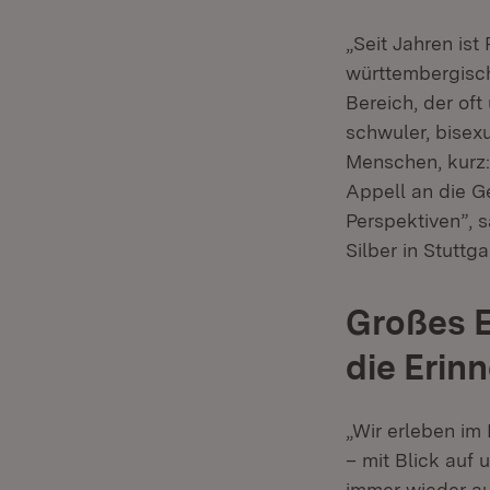
„Seit Jahren ist
württembergisch
Bereich, der of
schwuler, bisexu
Menschen, kurz:
Appell an die Ge
Perspektiven”, 
Silber in Stuttga
Großes 
die Erin
„Wir erleben im
– mit Blick auf 
immer wieder auf