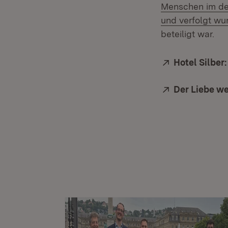
Menschen im deu
und verfolgt wu
beteiligt war.
Extern:
Hotel Silber
Extern:
Der Liebe w