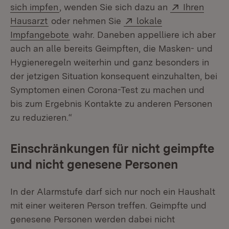
Extern:
sich impfen
, wenden Sie sich dazu an
Ihren
(Öffnet in neuem Fenster)
Extern:
Hausarzt
oder nehmen Sie
lokale
(Öffnet in neuem Fenster)
Impfangebote
wahr. Daneben appelliere ich aber
auch an alle bereits Geimpften, die Masken- und
Hygieneregeln weiterhin und ganz besonders in
der jetzigen Situation konsequent einzuhalten, bei
Symptomen einen Corona-Test zu machen und
bis zum Ergebnis Kontakte zu anderen Personen
zu reduzieren.“
Einschränkungen für nicht geimpfte
und nicht genesene Personen
In der Alarmstufe darf sich nur noch ein Haushalt
mit einer weiteren Person treffen. Geimpfte und
genesene Personen werden dabei nicht