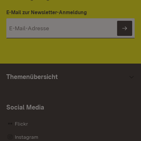
E-Mail zur Newsletter-Anmeldung
News
Themenübersicht
Social Media
Flickr
Instagram