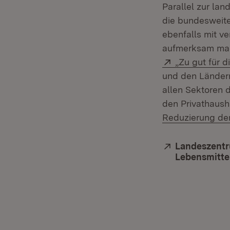
Parallel zur la
die bundesweit
ebenfalls mit v
aufmerksam mach
Extern:
„Zu gut für d
und den Ländern
allen Sektoren 
den Privathausha
Reduzierung de
Extern:
Landeszentr
Lebensmitte