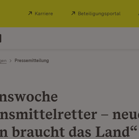
Extern:
Karriere
(Öffnet in neuem Fenster)
Extern:
Beteiligungsportal
(Öffnet
ngen
Pressemitteilung
onswoche
nsmittelretter – neu
n braucht das Land“