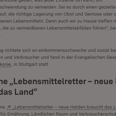
schwendung zu vermeiden. Sei es durch einen gezielt
uf, die richtige Lagerung von Obst und Gemüse oder d
benen Lebensmitteln. Denn auch wir zu Hause treffen
 die zu vermeidbaren Lebensmittelabfällen führen“, be
.
ng richtete sich an einkommensschwache und sozial be
n und Verbraucher und fand in der Evangelischen Gesel
(Öffnet in neuem Fenster)
konie
, in Stuttgart statt.
 „Lebensmittelretter – neue
das Land“
Extern:
gne
„Lebensmittelretter – neue Helden braucht das 
 für Ernährung, Ländlichen Raum und Verbraucherschutz