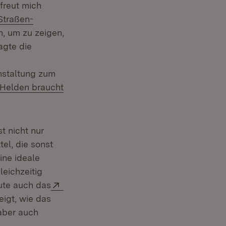
freut mich
Extern:
Straßen-
t in neuem Fenster)
, um zu zeigen,
agte die
nstaltung zum
 Helden braucht
t nicht nur
el, die sonst
ine ideale
eichzeitig
Extern:
eute auch das
eigt, wie das
 aber auch