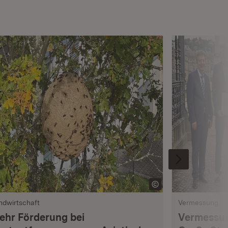
ndwirtschaft
Vermessung
ehr Förderung bei
Vermessun