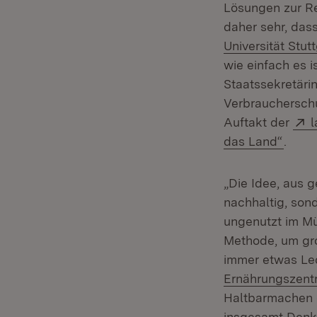
Lösungen zur Re
daher sehr, das
Universität Stutt
wie einfach es 
Staatssekretäri
Verbraucherschu
E
Auftakt der
l
(Öffn
das Land“
.
„Die Idee, aus g
nachhaltig, sond
ungenutzt im Mü
Methode, um gr
immer etwas Lec
Ernährungszentr
Haltbarmachen o
insgesamt Denka