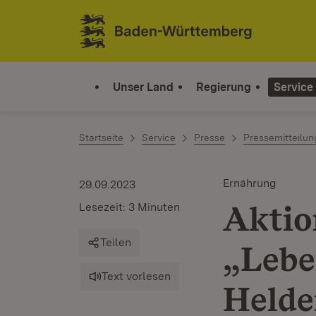
Zum Inhalt springen
Link zur Startseite
Unser Land
Regierung
Service
Startseite
Service
Presse
Pressemitteilu
Ernährung
29.09.2023
Akti
Lesezeit: 3 Minuten
Teilen
„Lebe
Text vorlesen
Helde