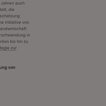
n Jahren auch
ffnet in neuem Fenster)
tatt, die
tschätzung
 Initiative von
andwirtschaft
erschwendung in
tion bis hin zu
tegie zur
)
dung von