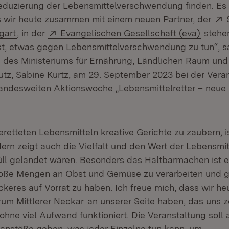
duzierung der Lebensmittelverschwendung finden. Es 
s wir heute zusammen mit einem neuen Partner, der
(Öffnet in neuem Fenster)
Extern:
(Öffne
gart
, in der
Evangelischen Gesellschaft (eva)
stehen
ist, etwas gegen Lebensmittelverschwendung zu tun“, s
n des Ministeriums für Ernährung, Ländlichen Raum und
tz, Sabine Kurtz, am 29. September 2023 bei der Vera
xtern:
andesweiten Aktionswoche „Lebensmittelretter – neue
et in neuem Fenster)
eretteten Lebensmitteln kreative Gerichte zu zaubern, is
ern zeigt auch die Vielfalt und den Wert der Lebensmitt
ll gelandet wären. Besonders das Haltbarmachen ist e
oße Mengen an Obst und Gemüse zu verarbeiten und gl
keres auf Vorrat zu haben. Ich freue mich, dass wir h
(Öffnet in neuem Fenster)
um Mittlerer Neckar
an unserer Seite haben, das uns z
hne viel Aufwand funktioniert. Die Veranstaltung soll
nstöße geben, was jeder Einzelne tun kann, um