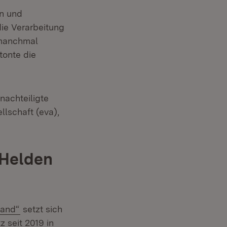
en und
ie Verarbeitung
 manchmal
tonte die
nachteiligte
lschaft (eva),
 Helden
(Öffnet in neuem Fenster)
Land“
setzt sich
 seit 2019 in