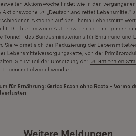
ndesweiten Aktionswoche findet wie in den vergangene
Extern:
(Ö
e Aktionswoche
„Deutschland rettet Lebensmittel“
s
erschiedenen Aktionen auf das Thema Lebensmittelwer
t. Die bundesweite Aktionswoche ist eine gemeinsame
(Öffnet in neuem Fenster)
ie Tonne!“
des Bundesministeriums für Ernährung und L
. Sie widmet sich der Reduzierung der Lebensmittelv
der Lebensmittelversorgungskette, von der Primärproduk
Extern:
lten. Sie ist Teil der Umsetzung der
Nationalen Stra
(Öffnet in neuem Fenster
r Lebensmittelverschwendung
.
um für Ernährung: Gutes Essen ohne Reste – Vermei
lverlusten
(Öffnet in neuem Fenster)
Weitere Meldungen