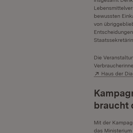
Lebensmittelver
bewussten Einka
von übriggeblie
Entscheidungen,
Staatssekretärin
Die Veranstaltu
Verbraucherinne
Extern:
Haus der Dia
Kampagne
braucht 
Mit der Kampa
das Ministerium