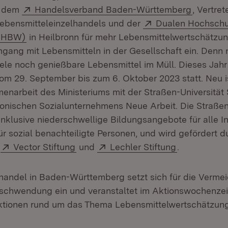
Extern:
(Öffnet 
t dem
Handelsverband Baden-Württemberg
, Vertre
Extern:
Lebensmitteleinzelhandels und der
Dualen Hochschu
(Öffnet in neuem Fenster)
DHBW)
in Heilbronn für mehr Lebensmittelwertschätzu
ang mit Lebensmitteln in der Gesellschaft ein. Denn
iele noch genießbare Lebensmittel im Müll. Dieses Jahr 
m 29. September bis zum 6. Oktober 2023 statt. Neu i
enarbeit des Ministeriums mit der Straßen-Universität 
konischen Sozialunternehmens Neue Arbeit. Die Straßen
 inklusive niederschwellige Bildungsangebote für alle In
ür sozial benachteiligte Personen, und wird gefördert d
Öffnet in neuem Fenster)
Extern:
(Öffnet in neuem Fenster)
Extern:
(Öffnet in n
,
Vector Stiftung
und
Lechler Stiftung
.
handel in Baden-Württemberg setzt sich für die Verme
rschwendung ein und veranstaltet im Aktionswochenze
ktionen rund um das Thema Lebensmittelwertschätzung