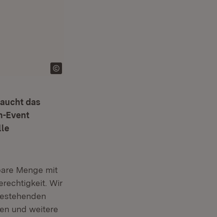
raucht das
h-Event
lle
lbare Menge mit
rechtigkeit. Wir
bestehenden
en und weitere