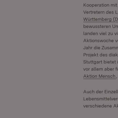
Kooperation mi
Vertretern des 
Württemberg (
bewussteren Umg
landen viel zu v
Aktionswoche vo
Jahr die Zusamm
Projekt des dia
Stuttgart bietet
vor allem aber f
(
Aktion Mensch
Auch der Einzel
Lebensmittelve
verschiedene A