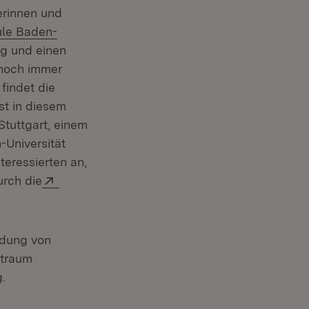
in neuem Fenster)
terinnen und
le Baden-
ng und einen
 noch immer
findet die
st in diesem
Stuttgart, einem
-Universität
teressierten an,
Extern:
urch die
euem Fenster)
idung von
itraum
.