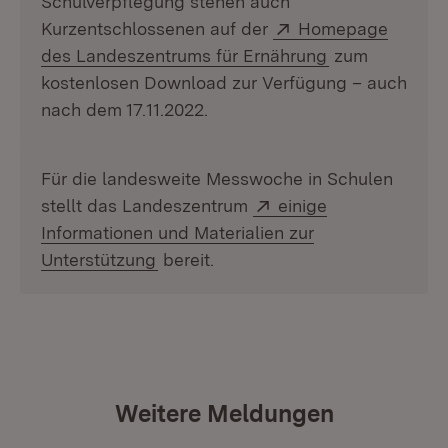
Schulverpflegung stehen auch
Extern:
Kurzentschlossenen auf der
Homepage
(Öffnet in neu
des Landeszentrums für Ernährung
zum
kostenlosen Download zur Verfügung – auch
nach dem 17.11.2022.
Für die landesweite Messwoche in Schulen
Extern:
stellt das Landeszentrum
einige
Informationen und Materialien zur
(Öffnet in neuem Fenster)
Unterstützung
bereit.
Weitere Meldungen