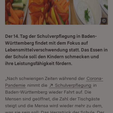
Der 14. Tag der Schulverpflegung in Baden-
Württemberg findet mit dem Fokus auf
Lebensmittelverschwendung statt. Das Essen in
der Schule soll den Kindern schmecken und
ihre Leistungsfähigkeit fördern.
„Nach schwierigen Zeiten während der
Corona-
Extern:
(Öffnet in
Pandemie
nimmt die
Schulverpflegung
in
Baden-Württemberg wieder Fahrt auf. Die
Mensen sind geöffnet, die Zahl der Tischgäste
steigt und die Mensa wird wieder mehr zu dem,
was sie sein soll: Das Herzstück der Schule. Der