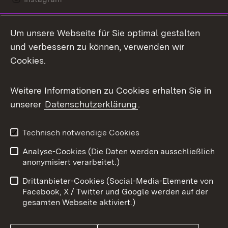
LinkedIn
Um unsere Webseite für Sie optimal gestalten
Mastodon
und verbessern zu können, verwenden wir
Cookies.
Messenger
Social Wall
Weitere Informationen zu Cookies erhalten Sie in
unserer
Datenschutzerklärung
.
X / Twitter
Youtube
Technisch notwendige Cookies
Analyse-Cookies (Die Daten werden ausschließlich
Zum 
anonymisiert verarbeitet.)
Impressum
Kontakt
Drittanbieter-Cookies (Social-Media-Elemente von
Benutzungshinweise
Barrierefreiheit
Facebook, X / Twitter und Google werden auf der
gesamten Webseite aktiviert.)
Datenschutz
Cookies