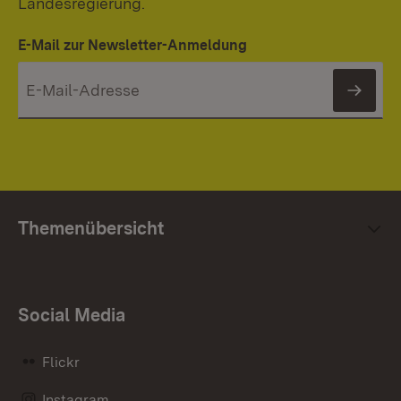
Landesregierung.
E-Mail zur Newsletter-Anmeldung
News
Themenübersicht
Social Media
Flickr
Instagram