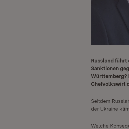
Russland führt 
Sanktionen gege
Württemberg? F
Chefvolkswirt 
Seitdem Russlan
der Ukraine käm
Welche Konseque