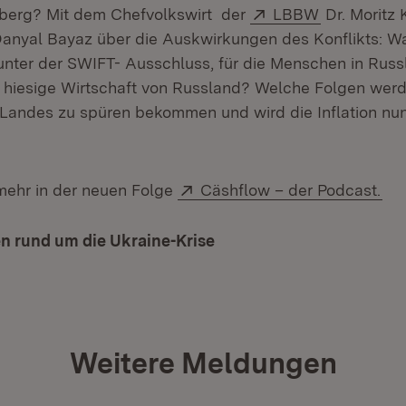
Extern:
(Öffnet in 
erg? Mit dem Chefvolkswirt der
LBBW
Dr. Moritz 
Danyal Bayaz über die Auskwirkungen des Konflikts: W
unter der SWIFT- Ausschluss, für die Menschen in Rus
e hiesige Wirtschaft von Russland? Welche Folgen wer
Landes zu spüren bekommen und wird die Inflation nun
Extern:
(Öf
mehr in der neuen Folge
Cäshflow – der Podcast.
n rund um die Ukraine-Krise
Weitere Meldungen