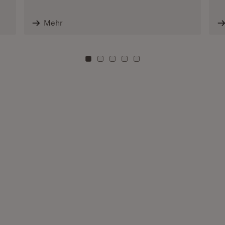
Mehr
Zu Kachel: 0
Zu Kachel: 3
Zu Kachel: 6
Zu Kachel: 9
Zu Kachel: 12