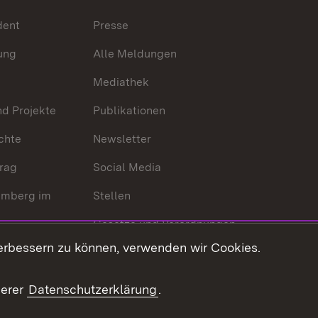
dent
Presse
ung
Alle Meldungen
Mediathek
nd Projekte
Publikationen
chte
Newsletter
trag
Social Media
emberg im
Stellen
Gesetze und Verordnungen
 der Welt
erbessern zu können, verwenden wir Cookies.
Gesetzblatt
Ansprechpartner
serer
Datenschutzerklärung
.
Kontaktformular