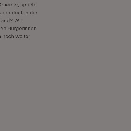
neuem Fenster)
Kraemer, spricht
as bedeuten die
sland? Wie
den Bürgerinnen
 noch weiter
fnet in neuem Fenster)