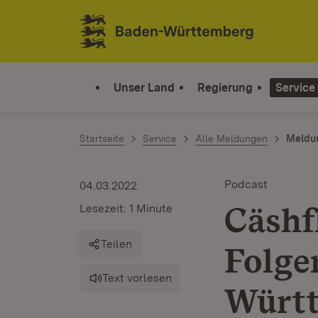
Zum Inhalt springen
Link zur Startseite
Unser Land
Regierung
Service
Startseite
Service
Alle Meldungen
Meldu
Podcast
04.03.2022
Cäshf
Lesezeit: 1 Minute
Teilen
Folge
Text vorlesen
Würt