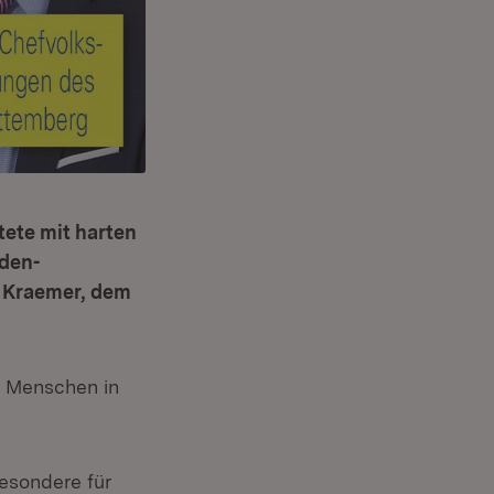
tete mit harten
aden-
z Kraemer, dem
e. Menschen in
esondere für