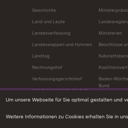
Geschichte
Ministerpräsi
Land und Leute
Landesregier
Landesverfassung
Ministerien
Landeswappen und Hymnen
Beschlüsse u
Landtag
Kabinettsberi
Rechnungshof
Koalitionsver
Verfassungsgerichtshof
Baden-Württ
Bund
Von der Gemeinde bis zum
Ministerium
In Europa und
Um unsere Webseite für Sie optimal gestalten und v
Traditionen
Weitere Informationen zu Cookies erhalten Sie in un
Wirtschaftsstandort